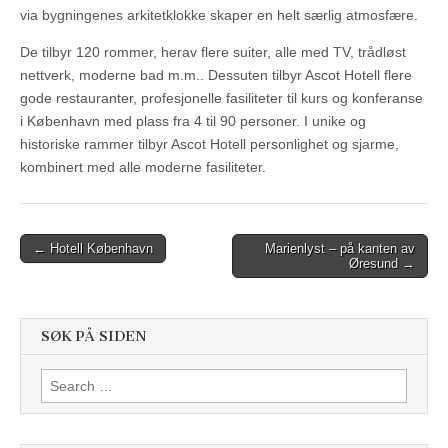
via bygningenes arkitetklokke skaper en helt særlig atmosfære.
De tilbyr 120 rommer, herav flere suiter, alle med TV, trådløst
nettverk, moderne bad m.m.. Dessuten tilbyr Ascot Hotell flere
gode restauranter, profesjonelle fasiliteter til kurs og konferanse
i København med plass fra 4 til 90 personer. I unike og
historiske rammer tilbyr Ascot Hotell personlighet og sjarme,
kombinert med alle moderne fasiliteter.
Post
← Hotell København
Marienlyst – på kanten av
Øresund →
navigation
SØK PÅ SIDEN
Search
for: