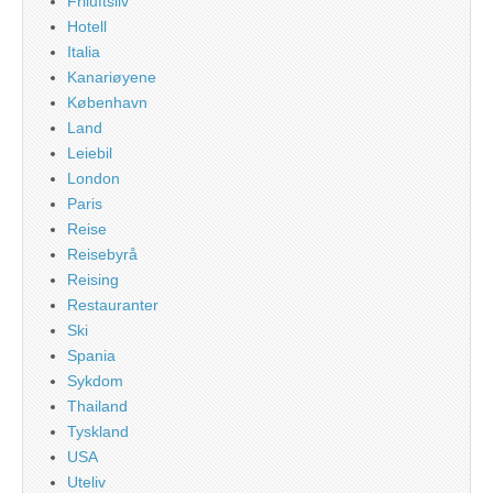
Friluftsliv
Hotell
Italia
Kanariøyene
København
Land
Leiebil
London
Paris
Reise
Reisebyrå
Reising
Restauranter
Ski
Spania
Sykdom
Thailand
Tyskland
USA
Uteliv