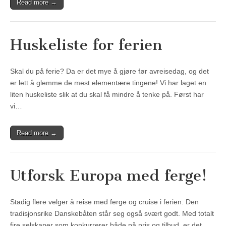
Read more →
Huskeliste for ferien
Skal du på ferie? Da er det mye å gjøre før avreisedag, og det
er lett å glemme de mest elementære tingene! Vi har laget en
liten huskeliste slik at du skal få mindre å tenke på. Først har
vi…
Read more →
Utforsk Europa med ferge!
Stadig flere velger å reise med ferge og cruise i ferien. Den
tradisjonsrike Danskebåten står seg også svært godt. Med totalt
fire selskaper som konkurrerer både på pris og tilbud, er det