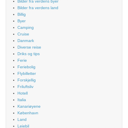
Bilder fra verdens byer
Bilder fra verdens land
Billig
Byer
Camping
Cruise
Danmark
Diverse reise
Driks og tips
Ferie
Feriebolig
Flybilletter
Forskjellig
Friluftsliv
Hotell
Italia
Kanariøyene
København
Land
Leiebil