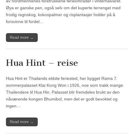
av nordmennenes foretrukkene ferieområder i vinterhalvåret.
Øya er ganske pen, også selv om det kuperte terrenget med
frodig regnskog, kokospalmer og risplantasjer holder på å
forsvinne til fordel…
Read more →
Hua Hint – reise
Hua Hint er Thailands eldste feriested, her bygget Rama 7.
sommerpalasset Klai Kong Won i 1926, noe som trakk mange
Thailendere til Hua Hin. Palasset blir fremdeles brukt av den
nåværende kongen Bhumibol, men det er godt bevoktet og
ingen…
Read more →