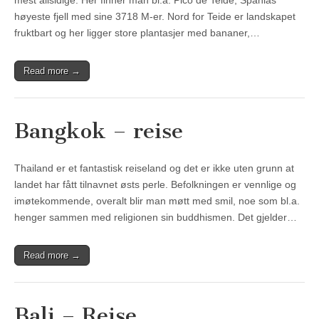
mest allsidige. Her finner man bl.a. Pico de Teide, Spanias
høyeste fjell med sine 3718 M-er. Nord for Teide er landskapet
fruktbart og her ligger store plantasjer med bananer,…
Read more →
Bangkok – reise
Thailand er et fantastisk reiseland og det er ikke uten grunn at
landet har fått tilnavnet østs perle. Befolkningen er vennlige og
imøtekommende, overalt blir man møtt med smil, noe som bl.a.
henger sammen med religionen sin buddhismen. Det gjelder…
Read more →
Bali – Reise