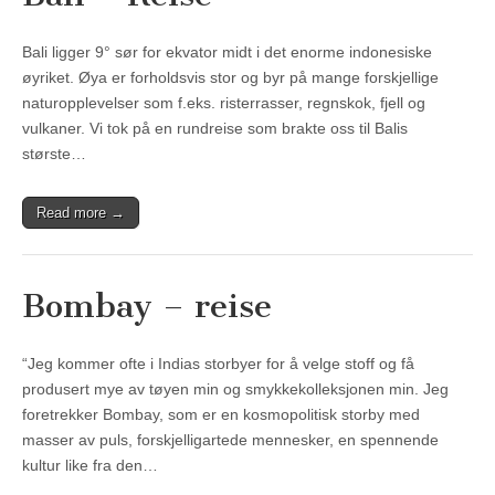
Bali ligger 9° sør for ekvator midt i det enorme indonesiske
øyriket. Øya er forholdsvis stor og byr på mange forskjellige
naturopplevelser som f.eks. risterrasser, regnskok, fjell og
vulkaner. Vi tok på en rundreise som brakte oss til Balis
største…
Read more →
Bombay – reise
“Jeg kommer ofte i Indias storbyer for å velge stoff og få
produsert mye av tøyen min og smykkekolleksjonen min. Jeg
foretrekker Bombay, som er en kosmopolitisk storby med
masser av puls, forskjelligartede mennesker, en spennende
kultur like fra den…