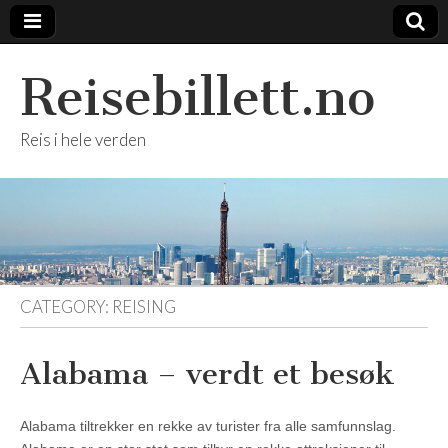
Reisebillett.no
Reis i hele verden
CATEGORY:
REISING
Alabama – verdt et besøk
Alabama tiltrekker en rekke av turister fra alle samfunnslag.