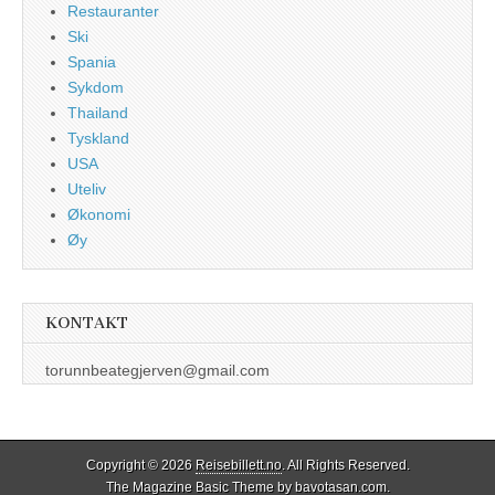
Restauranter
Ski
Spania
Sykdom
Thailand
Tyskland
USA
Uteliv
Økonomi
Øy
KONTAKT
torunnbeategjerven@gmail.com
Copyright © 2026
Reisebillett.no
. All Rights Reserved.
The Magazine Basic Theme by
bavotasan.com
.