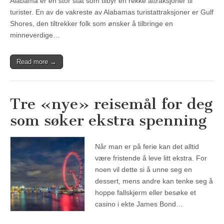
Alabama er en stor stat som tilbyr en rekke attraksjoner til
turister. En av de vakreste av Alabamas turistattraksjoner er Gulf
Shores, den tiltrekker folk som ønsker å tilbringe en
minneverdige…
Read more →
Tre «nye» reisemål for deg
som søker ekstra spenning
Når man er på ferie kan det alltid
være fristende å leve litt ekstra. For
noen vil dette si å unne seg en
dessert, mens andre kan tenke seg å
hoppe fallskjerm eller besøke et
casino i ekte James Bond…