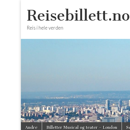
Reisebillett.no
Reis i hele verden
Skip
Main
Andre
Billetter Musical og teater – London
S