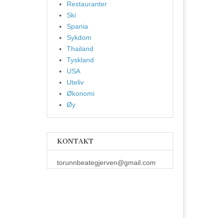
Restauranter
Ski
Spania
Sykdom
Thailand
Tyskland
USA
Uteliv
Økonomi
Øy
KONTAKT
torunnbeategjerven@gmail.com