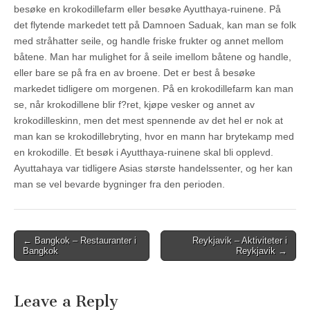
besøke en krokodillefarm eller besøke Ayutthaya-ruinene. På
det flytende markedet tett på Damnoen Saduak, kan man se folk
med stråhatter seile, og handle friske frukter og annet mellom
båtene. Man har mulighet for å seile imellom båtene og handle,
eller bare se på fra en av broene. Det er best å besøke
markedet tidligere om morgenen. På en krokodillefarm kan man
se, når krokodillene blir f?ret, kjøpe vesker og annet av
krokodilleskinn, men det mest spennende av det hel er nok at
man kan se krokodillebryting, hvor en mann har brytekamp med
en krokodille. Et besøk i Ayutthaya-ruinene skal bli opplevd.
Ayuttahaya var tidligere Asias største handelssenter, og her kan
man se vel bevarde bygninger fra den perioden.
Post
← Bangkok – Restauranter i
Reykjavik – Aktiviteter i
Bangkok
Reykjavik →
navigation
Leave a Reply