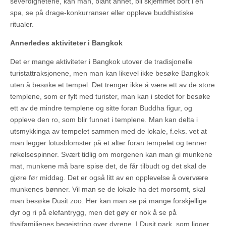
severdighetene, kan man, blant annet, bli skjemmet bort i en
spa, se på drage-konkurranser eller oppleve buddhistiske
ritualer.
Annerledes aktiviteter i Bangkok
Det er mange aktiviteter i Bangkok utover de tradisjonelle
turistattraksjonene, men man kan likevel ikke besøke Bangkok
uten å besøke et tempel. Det trenger ikke å være ett av de store
templene, som er fylt med turister, man kan i stedet for besøke
ett av de mindre templene og sitte foran Buddha figur, og
oppleve den ro, som blir funnet i templene. Man kan delta i
utsmykkinga av tempelet sammen med de lokale, f.eks. vet at
man legger lotusblomster på et alter foran tempelet og tenner
røkelsespinner. Svært tidlig om morgenen kan man gi munkene
mat, munkene må bare spise det, de får tilbudt og det skal de
gjøre før middag. Det er også litt av en opplevelse å overvære
munkenes bønner. Vil man se de lokale ha det morsomt, skal
man besøke Dusit zoo. Her kan man se på mange forskjellige
dyr og ri på elefantrygg, men det gøy er nok å se på
thaifamilienes begeistring over dyrene. I Dusit park, som ligger