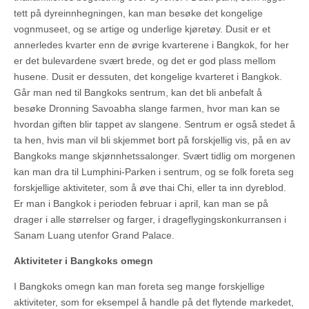
tett på dyreinnhegningen, kan man besøke det kongelige
vognmuseet, og se artige og underlige kjøretøy. Dusit er et
annerledes kvarter enn de øvrige kvarterene i Bangkok, for her
er det bulevardene svært brede, og det er god plass mellom
husene. Dusit er dessuten, det kongelige kvarteret i Bangkok.
Går man ned til Bangkoks sentrum, kan det bli anbefalt å
besøke Dronning Savoabha slange farmen, hvor man kan se
hvordan giften blir tappet av slangene. Sentrum er også stedet å
ta hen, hvis man vil bli skjemmet bort på forskjellig vis, på en av
Bangkoks mange skjønnhetssalonger. Svært tidlig om morgenen
kan man dra til Lumphini-Parken i sentrum, og se folk foreta seg
forskjellige aktiviteter, som å øve thai Chi, eller ta inn dyreblod.
Er man i Bangkok i perioden februar i april, kan man se på
drager i alle størrelser og farger, i drageflygingskonkurransen i
Sanam Luang utenfor Grand Palace.
Aktiviteter i Bangkoks omegn
I Bangkoks omegn kan man foreta seg mange forskjellige
aktiviteter, som for eksempel å handle på det flytende markedet,