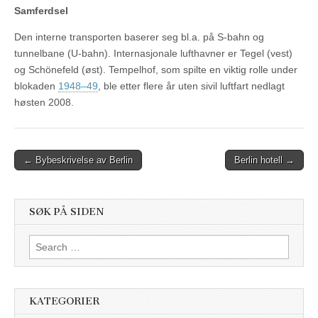
Samferdsel
Den interne transporten baserer seg bl.a. på S-bahn og
tunnelbane (U-bahn). Internasjonale lufthavner er Tegel (vest)
og Schönefeld (øst). Tempelhof, som spilte en viktig rolle under
blokaden
1948–49
, ble etter flere år uten sivil luftfart nedlagt
høsten 2008.
Post
← Bybeskrivelse av Berlin
Berlin hotell →
navigation
SØK PÅ SIDEN
Search
for:
KATEGORIER