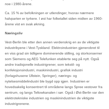
noe i 1980-årene.
Ca. 15 % av befolkningen er utlendinger, hvorav nærmere
halvparten er tyrkere. I øst har folketallet siden midten av 1960-
årene vist en svak økning.
Næringsliv
Vest-Berlin ble etter den annen verdenskrig en av de viktigste
industribyene i Vest-Tyskland. Elektroindustrien gjenerobret til
en viss grad sin tidligere dominerende stilling, og storkonserner
som Siemens og AEG Telefunken etablerte seg på nytt. Også
andre tradisjonelle industrigrener, som tekstil- og
konfeksjonsindustri, maskinindustri, grafisk industri
(forlagshusene Ullstein, Springer), nærings- og
nytelsesmiddelindustri ble bygd opp igjen. Industrien er
hovedsakelig konsentrert til områdene langs Spree vestover fra
sentrum, og langs Teltowkanalen i sør. Også i Øst-Berlin var den
elektrotekniske industrien og maskinindustrien de viktigste
industrigrenene.