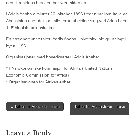
den til residens hva den har vært siden da.
I Addis Ababa avsluttet 26. oktober 1896 freden mellom Italia og
Abessinien etter det for italienerne uheldige slag ved Adua i den
1. Ethiopisk-Italienske krig.
En nasjonalt universitet, Addis Ababa University ble grunnlagt i
byen i 1961.
Organisasjoner med hovedkvarter i Addis Ababa:
* FNs økonomiske kommisjon for Afrika ( United Nations
Economic Commission for Africa)
* Organisationen for Afrikas enhet
Post
← Bilder fra Adelaide – reise
Bilder fra Adamstown – reise
→
navigation
Leave a Reply