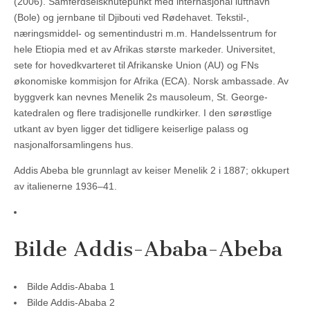
(2006). Samferdselsknutepunkt med internasjonal lufthavn
(Bole) og jernbane til Djibouti ved Rødehavet. Tekstil-,
næringsmiddel- og sementindustri m.m. Handelssentrum for
hele Etiopia med et av Afrikas største markeder. Universitet,
sete for hovedkvarteret til Afrikanske Union (AU) og FNs
økonomiske kommisjon for Afrika (ECA). Norsk ambassade. Av
byggverk kan nevnes Menelik 2s mausoleum, St. George-
katedralen og flere tradisjonelle rundkirker. I den sørøstlige
utkant av byen ligger det tidligere keiserlige palass og
nasjonalforsamlingens hus.
Addis Abeba ble grunnlagt av keiser Menelik 2 i 1887; okkupert
av italienerne 1936–41.
Bilde Addis-Ababa-Abeba
Bilde Addis-Ababa 1
Bilde Addis-Ababa 2