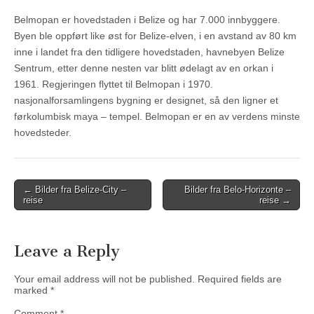
Belmopan er hovedstaden i Belize og har 7.000 innbyggere.
Byen ble oppført like øst for Belize-elven, i en avstand av 80 km
inne i landet fra den tidligere hovedstaden, havnebyen Belize
Sentrum, etter denne nesten var blitt ødelagt av en orkan i
1961. Regjeringen flyttet til Belmopan i 1970.
nasjonalforsamlingens bygning er designet, så den ligner et
førkolumbisk maya – tempel. Belmopan er en av verdens minste
hovedsteder.
Post
← Bilder fra Belize-City –
Bilder fra Belo-Horizonte –
reise
reise →
navigation
Leave a Reply
Your email address will not be published.
Required fields are
marked
*
Comment
*