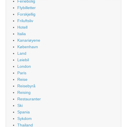
Feriebolig
Flybilletter
Forskjellig
Friluftsliv
Hotell
Italia
Kanariøyene
København
Land
Leiebil
London
Paris
Reise
Reisebyrå
Reising
Restauranter
Ski
Spania
Sykdom
Thailand