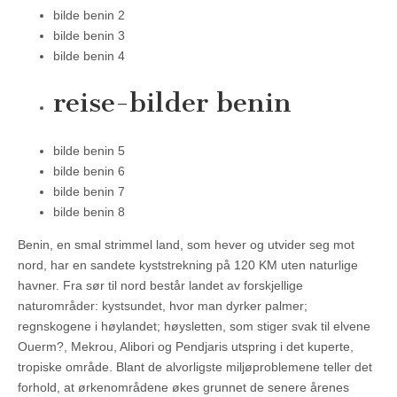
bilde benin 2
bilde benin 3
bilde benin 4
reise-bilder benin
bilde benin 5
bilde benin 6
bilde benin 7
bilde benin 8
Benin, en smal strimmel land, som hever og utvider seg mot
nord, har en sandete kyststrekning på 120 KM uten naturlige
havner. Fra sør til nord består landet av forskjellige
naturområder: kystsundet, hvor man dyrker palmer;
regnskogene i høylandet; høysletten, som stiger svak til elvene
Ouerm?, Mekrou, Alibori og Pendjaris utspring i det kuperte,
tropiske område. Blant de alvorligste miljøproblemene teller det
forhold, at ørkenområdene økes grunnet de senere årenes