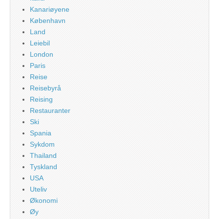
Kanariøyene
København
Land
Leiebil
London
Paris
Reise
Reisebyrå
Reising
Restauranter
Ski
Spania
Sykdom
Thailand
Tyskland
USA
Uteliv
Økonomi
Øy