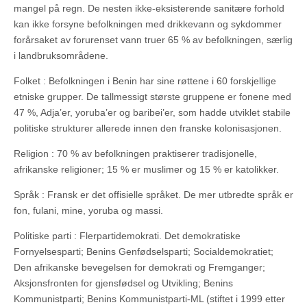
mangel på regn. De nesten ikke-eksisterende sanitære forhold
kan ikke forsyne befolkningen med drikkevann og sykdommer
forårsaket av forurenset vann truer 65 % av befolkningen, særlig
i landbruksområdene.
Folket : Befolkningen i Benin har sine røttene i 60 forskjellige
etniske grupper. De tallmessigt største gruppene er fonene med
47 %, Adja’er, yoruba’er og baribei’er, som hadde utviklet stabile
politiske strukturer allerede innen den franske kolonisasjonen.
Religion : 70 % av befolkningen praktiserer tradisjonelle,
afrikanske religioner; 15 % er muslimer og 15 % er katolikker.
Språk : Fransk er det offisielle språket. De mer utbredte språk er
fon, fulani, mine, yoruba og massi.
Politiske parti : Flerpartidemokrati. Det demokratiske
Fornyelsesparti; Benins Genfødselsparti; Socialdemokratiet;
Den afrikanske bevegelsen for demokrati og Fremganger;
Aksjonsfronten for gjensfødsel og Utvikling; Benins
Kommunistparti; Benins Kommunistparti-ML (stiftet i 1999 etter