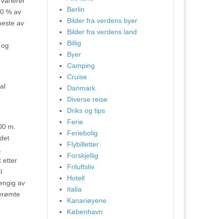
varierer
Berlin
80 % av
Bilder fra verdens byer
meste av
Bilder fra verdens land
Billig
 og
Byer
Camping
Cruise
al
Danmark
Diverse reise
Driks og tips
Ferie
100 m.
Feriebolig
det
Flybilletter
,
Forskjellig
 etter
Friluftsliv
l
Hotell
engig av
Italia
berømte
Kanariøyene
København