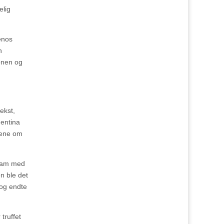
elig
enos
n
jonen og
ekst,
gentina
lene om
fram med
n ble det
 og endte
truffet