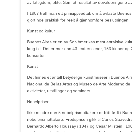
av fattigdom, økte. Som et resultat av devalueringene av
I 1987 traff man ett prinsippvedtak om å avlaste Buenos
gjort noe praktisk for reelt å gjennomføre beslutningen.
Kunst og kultur
Buenos Aires er en av Sør-Amerikas mest attraktive kultu
lang tid. Det er mer enn 43 teaterscener, 153 kinoer og
konserter.
Kunst
Det finnes et antall betydelige kunstmuseer i Buenos A
Nacional de Bellas Artes og Museo de Arte Moderno de Bu
aktiviteter, utstillinger og seminars.
Nobelpriser
Ikke mindre enn 5 nobelprismottakere er blitt født i Buen
nobelprismottakere. Fredsprisen gikk til Carlos Saavedra
Bernardo Alberto Houssay i 1947 og César Milstein i 1984.