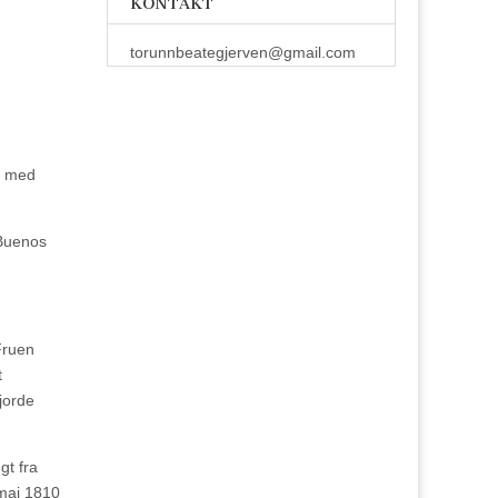
KONTAKT
torunnbeategjerven@gmail.com
er med
 Buenos
Fruen
t
gjorde
gt fra
 mai 1810