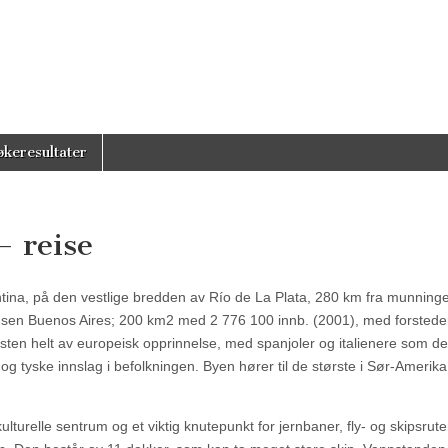
økeresultater
– reise
ntina, på den vestlige bredden av Río de La Plata, 280 km fra munning
insen Buenos Aires; 200 km2 med 2 776 100 innb. (2001), med forstede
esten helt av europeisk opprinnelse, med spanjoler og italienere som de
g tyske innslag i befolkningen. Byen hører til de største i Sør-Amerika
turelle sentrum og et viktig knutepunkt for jernbaner, fly- og skipsrute