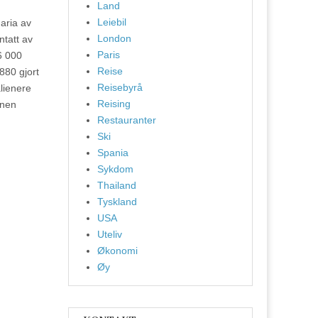
Land
Leiebil
aria av
London
ntatt av
Paris
6 000
Reise
1880 gjort
Reisebyrå
alienere
Reising
nnen
Restauranter
Ski
Spania
Sykdom
Thailand
Tyskland
USA
Uteliv
Økonomi
Øy