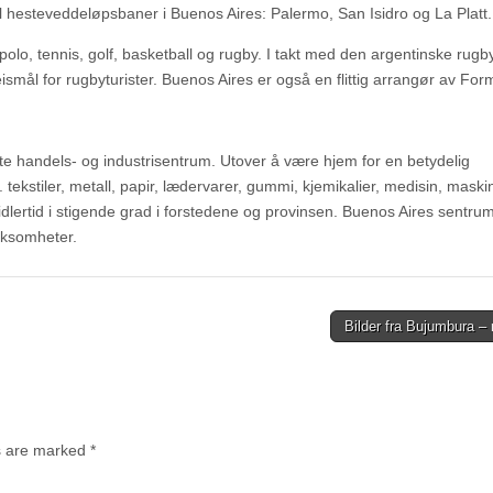
ll hesteveddeløpsbaner i Buenos Aires: Palermo, San Isidro og La Platt.
polo, tennis, golf, basketball og rugby. I takt med den argentinske rug
eismål for rugbyturister. Buenos Aires er også en flittig arrangør av For
te handels- og industrisentrum. Utover å være hjem for en betydelig
 tekstiler, metall, papir, lædervarer, gummi, kjemikalier, medisin, maski
midlertid i stigende grad i forstedene og provinsen. Buenos Aires sentru
irksomheter.
Bilder fra Bujumbura –
ds are marked
*