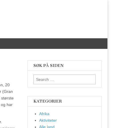
SØK PÅ SIDEN
Search
for:
en, 20
r (Gran
 største
KATEGORIER
 og har
Afrika
Aktiviteter
r.
Alle land