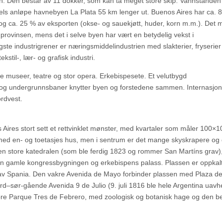
n. Den består av 11 dokker, som kan ta meget store skip. Vannstanden 
dels anløpe havnebyen La Plata 55 km lenger ut. Buenos Aires har ca. 
r) og ca. 25 % av eksporten (okse- og sauekjøtt, huder, korn m.m.). Det 
 provinsen, mens det i selve byen har vært en betydelig vekst i
gste industrigrener er næringsmiddelindustrien med slakterier, fryserier
ekstil-, lær- og grafisk industri.
e museer, teatre og stor opera. Erkebispesete. Et velutbygd
r og undergrunnsbaner knytter byen og forstedene sammen. Internasjon
ordvest.
 Aires stort sett et rettvinklet mønster, med kvartaler som måler 100×
 med en- og toetasjes hus, men i sentrum er det mange skyskrapere og 
en store katedralen (som ble ferdig 1823 og rommer San Martíns grav)
en gamle kongressbygningen og erkebispens palass. Plassen er oppkalt
av Spania. Den vakre Avenida de Mayo forbinder plassen med Plaza de
–sør-gående Avenida 9 de Julio (9. juli 1816 ble hele Argentina uavh
tore Parque Tres de Febrero, med zoologisk og botanisk hage og den 