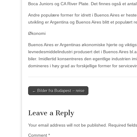
Boca Juniors og CA River Plate. Det finnes også et anta
Andre populære former for idrett i Buenos Aires er heste
utvikling er Argentina og Buenos Aires blitt et populært r
Økonomi
Buenos Aires er Argentinas økonomiske hjerte og viktigs
levnedesmiddelindustri produsert det i Buenos Aires bl.a.
biler. Imidlertid konsentreres den egentlige industrien i
domineres i høy grad av forskjellige former for servicev
Post
← Bilder fra Budapest – reise
navigation
Leave a Reply
Your email address will not be published.
Required fiel
Comment
*