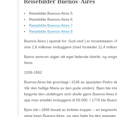
Reisebilder Buenos-Aires
Reisebilde Buenos-Aires 5
Reisebilde Buenos-Aires 6
Reisebilde Buenos-Aires 7
Reisebilde Buenos-Aires 8
Buenos Aires ( spansk for: God vind ) er hovedstaden i 
sine 2,8 millioner innbyggere (med forsteder 11,4 million
Byens sentrum utgjør sitt eget føderale distrikt, og om
Aires.
1536-1862
Buenos Aires ble grunnlagt i 1536 av spanjolen Pedro 
Vår den hellige Maria av den gode vinden). Byen ble imidle
begynte den utviklingen som skulle gjøre Buenos Aires til 
opp man antallet innbyggere til 50.000. I 1776 ble Bueno
Byen ble i 1806 besatt av britiske tropper – en begivenhe
selve byen Buenos Aires, og uten hjelp fra den spanske v