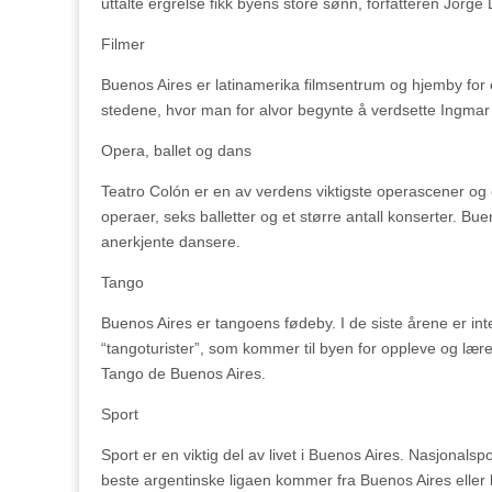
uttalte ergrelse fikk byens store sønn, forfatteren Jorge Lu
Filmer
Buenos Aires er latinamerika filmsentrum og hjemby for e
stedene, hvor man for alvor begynte å verdsette Ingma
Opera, ballet og dans
Teatro Colón er en av verdens viktigste operascener og er
operaer, seks balletter og et større antall konserter. 
anerkjente dansere.
Tango
Buenos Aires er tangoens fødeby. I de siste årene er inte
“tangoturister”, som kommer til byen for oppleve og lære 
Tango de Buenos Aires.
Sport
Sport er en viktig del av livet i Buenos Aires. Nasjonals
beste argentinske ligaen kommer fra Buenos Aires eller 