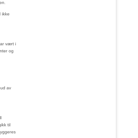
en.
 ikke
ar vært i
nter og
bud av
l
kk til
nbyggeres