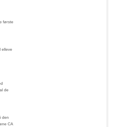
e første
 elleve
ed
al de
 i den
lene CA