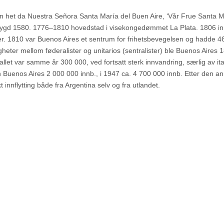
 het da Nuestra Señora Santa María del Buen Aire, ‘Vår Frue Santa M
ppbygd 1580. 1776–1810 hovedstad i visekongedømmet La Plata. 1806 in
ter. 1810 var Buenos Aires et sentrum for frihetsbevegelsen og hadde 4
digheter mellom føderalister og unitarios (sentralister) ble Buenos Aires 
tallet var samme år 300 000, ved fortsatt sterk innvandring, særlig av it
an Buenos Aires 2 000 000 innb., i 1947 ca. 4 700 000 innb. Etter den a
t innflytting både fra Argentina selv og fra utlandet.