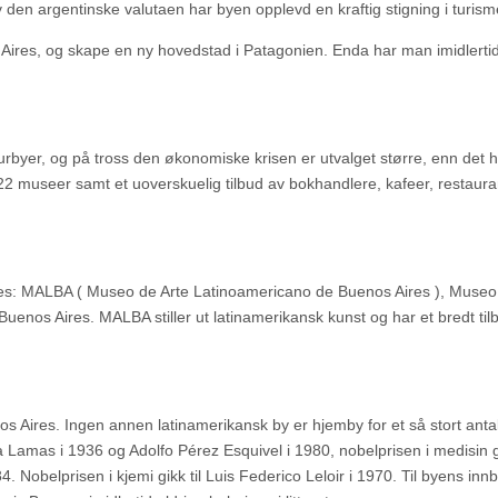
 den argentinske valutaen har byen opplevd en kraftig stigning i turism
 Aires, og skape en ny hovedstad i Patagonien. Enda har man imidlertid
rbyer, og på tross den økonomiske krisen er utvalget større, enn det h
 22 museer samt et uoverskuelig tilbud av bokhandlere, kafeer, restaura
ires: MALBA ( Museo de Arte Latinoamericano de Buenos Aires ), Museo
enos Aires. MALBA stiller ut latinamerikansk kunst og har et bredt til
os Aires. Ingen annen latinamerikansk by er hjemby for et så stort antal
 Lamas i 1936 og Adolfo Pérez Esquivel i 1980, nobelprisen i medisin gi
 Nobelprisen i kjemi gikk til Luis Federico Leloir i 1970. Til byens in