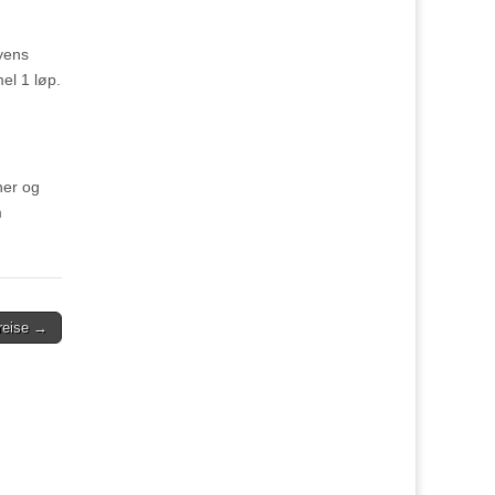
byens
mel 1 løp.
ner og
m
 reise →