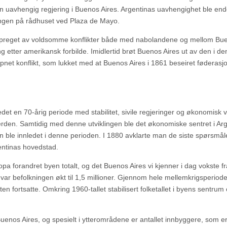
n uavhengig regjering i Buenos Aires. Argentinas uavhengighet ble end
kongen på rådhuset ved Plaza de Mayo.
le preget av voldsomme konflikter både med nabolandene og mellom Bu
ng etter amerikansk forbilde. Imidlertid brøt Buenos Aires ut av den i de
æpnet konflikt, som lukket med at Buenos Aires i 1861 beseiret føderas
et en 70-årig periode med stabilitet, sivile regjeringer og økonomisk v
 verden. Samtidig med denne utviklingen ble det økonomiske sentret i Ar
on ble innledet i denne perioden. I 1880 avklarte man de siste spørsmå
gentinas hovedstad.
a forandret byen totalt, og det Buenos Aires vi kjenner i dag vokste 
r befolkningen økt til 1,5 millioner. Gjennom hele mellemkrigsperiode
fortsatte. Omkring 1960-tallet stabilisert folketallet i byens sentrum
nos Aires, og spesielt i ytterområdene er antallet innbyggere, som er 