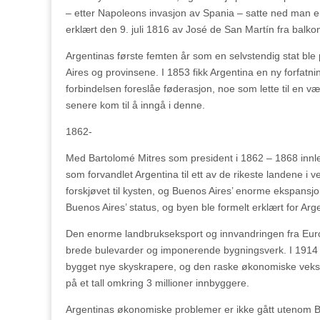
– etter Napoleons invasjon av Spania – satte ned man e
erklært den 9. juli 1816 av José de San Martín fra bal
Argentinas første femten år som en selvstendig stat b
Aires og provinsene. I 1853 fikk Argentina en ny forfatni
forbindelsen foreslåe føderasjon, noe som lette til en v
senere kom til å inngå i denne.
1862-
Med Bartolomé Mitres som president i 1862 – 1868 innled
som forvandlet Argentina til ett av de rikeste landene i
forskjøvet til kysten, og Buenos Aires’ enorme ekspansj
Buenos Aires’ status, og byen ble formelt erklært for Ar
Den enorme landbrukseksport og innvandringen fra Europ
brede bulevarder og imponerende bygningsverk. I 1914 va
bygget nye skyskrapere, og den raske økonomiske veksten 
på et tall omkring 3 millioner innbyggere.
Argentinas økonomiske problemer er ikke gått utenom Bue