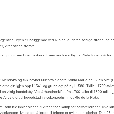
Argentina. Byen er beliggende ved Río de la Platas sørlige strand, og 
er) Argentinas største.
gis av provinsen Buenos Aires, hvem sin hovedby La Plata ligger sør for
de Mendoza og fikk navnet Nuestra Señora Santa María del Buen Aire (
rtid gitt igjen opp i 1541 og grunnlagt på ny i 1580. Tidlig i 1700-talle
en viktig handelsby. Ved århundreskiftet fra 1700-tallet til 1800-tallet 
s Aires gjort til hovedstad i visekongedømmet Río de la Plata.
t, som ble innledningen til Argentinas kamp for selvstendighet. Ikke lan
isekongen, lyktes det å legge til britene et sviende nederlag. Den 25.