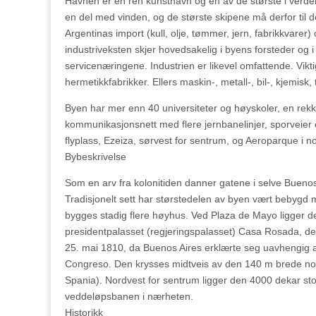
Havnen er en ren kunsthavn og en av de største i verde
en del med vinden, og de største skipene må derfor til 
Argentinas import (kull, olje, tømmer, jern, fabrikkvare
industriveksten skjer hovedsakelig i byens forsteder og i
servicenæringene. Industrien er likevel omfattende. Vikti
hermetikkfabrikker. Ellers maskin-, metall-, bil-, kjemisk, t
Byen har mer enn 40 universiteter og høyskoler, en rekk
kommunikasjonsnett med flere jernbanelinjer, sporveie
flyplass, Ezeiza, sørvest for sentrum, og Aeroparque i n
Bybeskrivelse
Som en arv fra kolonitiden danner gatene i selve Buenos
Tradisjonelt sett har størstedelen av byen vært bebygd
bygges stadig flere høyhus. Ved Plaza de Mayo ligger d
presidentpalasset (regjeringspalasset) Casa Rosada, d
25. mai 1810, da Buenos Aires erklærte seg uavhengig 
Congreso. Den krysses midtveis av den 140 m brede nord
Spania). Nordvest for sentrum ligger den 4000 dekar s
veddeløpsbanen i nærheten.
Historikk