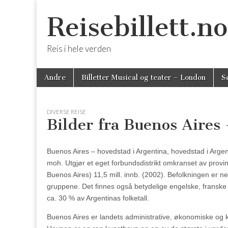
Reisebillett.no
Reis i hele verden
Skip
Main
Andre
Billetter Musical og teater – London
S
to
menu
content
DIVERSE REISE
Bilder fra Buenos Aires 
Buenos Aires – hovedstad i Argentina, hovedstad i Arge
moh. Utgjør et eget forbundsdistrikt omkranset av prov
Buenos Aires) 11,5 mill. innb. (2002). Befolkningen er n
gruppene. Det finnes også betydelige engelske, franske o
ca. 30 % av Argentinas folketall.
Buenos Aires er landets administrative, økonomiske og kul