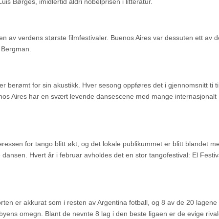
is Børges, imidlertid aldri nobelprisen i litteratur.
n av verdens største filmfestivaler. Buenos Aires var dessuten ett av d
r Bergman.
 berømt for sin akustikk. Hver sesong oppføres det i gjennomsnitt ti til
Buenos Aires har en svært levende dansescene med mange internasjonalt
ressen for tango blitt økt, og det lokale publikummet er blitt blandet m
dansen. Hvert år i februar avholdes det en stor tangofestival: El Festiv
porten er akkurat som i resten av Argentina fotball, og 8 av de 20 lagene
byens omegn. Blant de nevnte 8 lag i den beste ligaen er de evige riva