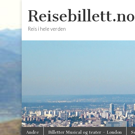
Reisebillett.no
Reis i hele verden
Skip
Main
Andre
Billetter Musical og teater – London
S