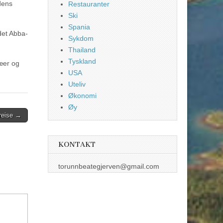
dens
Restauranter
Ski
Spania
det Abba-
Sykdom
Thailand
Tyskland
læer og
USA
Uteliv
Økonomi
Øy
 reise →
KONTAKT
torunnbeategjerven@gmail.com