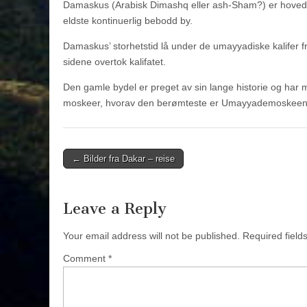
Damaskus (Arabisk Dimashq eller ash-Sham?) er hovedst
eldste kontinuerlig bebodd by.
Damaskus’ storhetstid lå under de umayyadiske kalifer fr
sidene overtok kalifatet.
Den gamle bydel er preget av sin lange historie og har 
moskeer, hvorav den berømteste er Umayyademoskeen
Post
← Bilder fra Dakar – reise
navigation
Leave a Reply
Your email address will not be published.
Required fiel
Comment
*