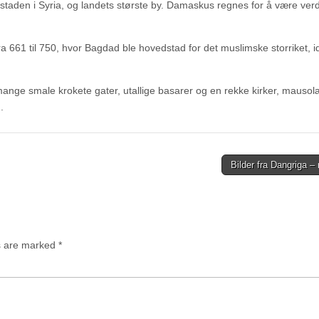
aden i Syria, og landets største by. Damaskus regnes for å være ver
a 661 til 750, hvor Bagdad ble hovedstad for det muslimske storriket, i
mange smale krokete gater, utallige basarer og en rekke kirker, mauso
.
Bilder fra Dangriga –
ds are marked
*