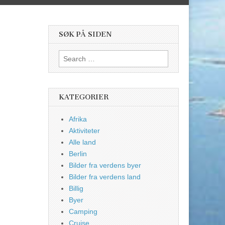
SØK PÅ SIDEN
Search
for:
KATEGORIER
Afrika
Aktiviteter
Alle land
Berlin
Bilder fra verdens byer
Bilder fra verdens land
Billig
Byer
Camping
Cruise