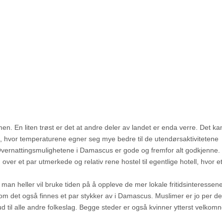
n. En liten trøst er det at andre deler av landet er enda verre. Det ka
, hvor temperaturene egner seg mye bedre til de utendørsaktivitetene
 Overnattingsmulighetene i Damascus er gode og fremfor alt godkjenne.
over et par utmerkede og relativ rene hostel til egentlige hotell, hvor e
man heller vil bruke tiden på å oppleve de mer lokale fritidsinteressene
om det også finnes et par stykker av i Damascus. Muslimer er jo per def
lbud til alle andre folkeslag. Begge steder er også kvinner ytterst velkomn