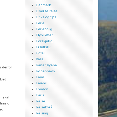
Danmark
Diverse reise
Driks og tips
Ferie
Feriebolig
Flybilletter
Forskjellig
Friluftsliv
Hotell
Italia
Kanariøyene
n derfor
København
Land
 Det
Leiebil
t
London
Paris
, skal
Reise
inisjon
Reisebyrå
e.
Reising