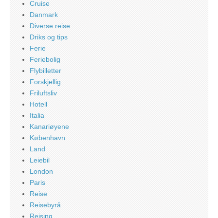
Cruise
Danmark
Diverse reise
Driks og tips
Ferie
Feriebolig
Flybilletter
Forskjellig
Friluftsliv
Hotell
Italia
Kanariøyene
København
Land
Leiebil
London
Paris
Reise
Reisebyrå
Reising