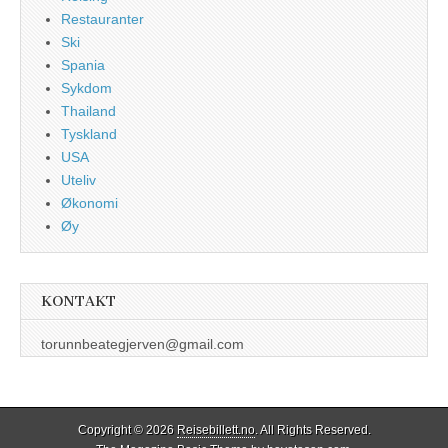
Restauranter
Ski
Spania
Sykdom
Thailand
Tyskland
USA
Uteliv
Økonomi
Øy
KONTAKT
torunnbeategjerven@gmail.com
Copyright © 2026
Reisebillett.no
. All Rights Reserved.