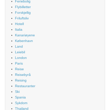
Feriebolig
Flybilletter
Forskjellig
Friluftsliv
Hotell
Italia
Kanariøyene
København
Land
Leiebil
London
Paris
Reise
Reisebyrå
Reising
Restauranter
Ski
Spania
Sykdom
Thailand