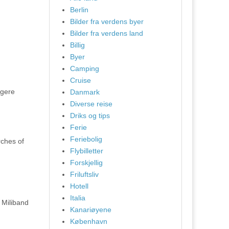
Berlin
Bilder fra verdens byer
Bilder fra verdens land
Billig
Byer
Camping
Cruise
igere
Danmark
Diverse reise
Driks og tips
Ferie
Feriebolig
rches of
Flybilletter
Forskjellig
Friluftsliv
Hotell
Italia
 Miliband
Kanariøyene
København