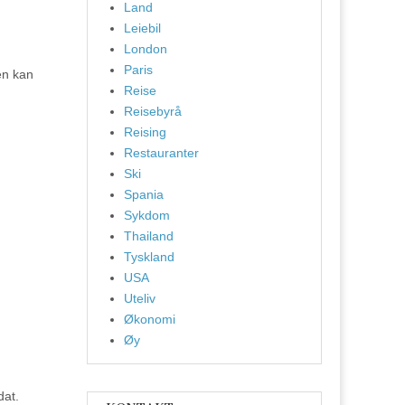
Land
Leiebil
London
Paris
en kan
Reise
Reisebyrå
Reising
Restauranter
Ski
Spania
Sykdom
Thailand
Tyskland
USA
Uteliv
Økonomi
Øy
dat.