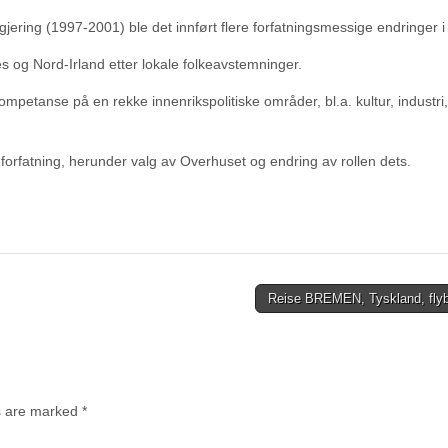
jering (1997-2001) ble det innført flere forfatningsmessige endringer i
les og Nord-Irland etter lokale folkeavstemninger.
petanse på en rekke innenrikspolitiske områder, bl.a. kultur, industri,
forfatning, herunder valg av Overhuset og endring av rollen dets.
Reise BREMEN, Tyskland, flybi
ds are marked
*