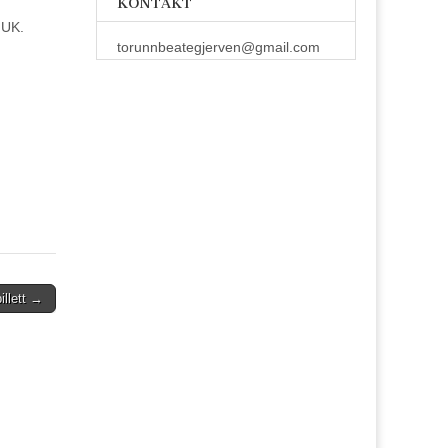
KONTAKT
 UK.
torunnbeategjerven@gmail.com
llett →