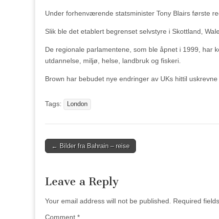
Under forhenværende statsminister Tony Blairs første reg
Slik ble det etablert begrenset selvstyre i Skottland, Wa
De regionale parlamentene, som ble åpnet i 1999, har kom
utdannelse, miljø, helse, landbruk og fiskeri.
Brown har bebudet nye endringer av UKs hittil uskrevne 
Tags:
London
Post
← Bilder fra Bahrain – reise
navigation
Leave a Reply
Your email address will not be published.
Required fiel
Comment
*