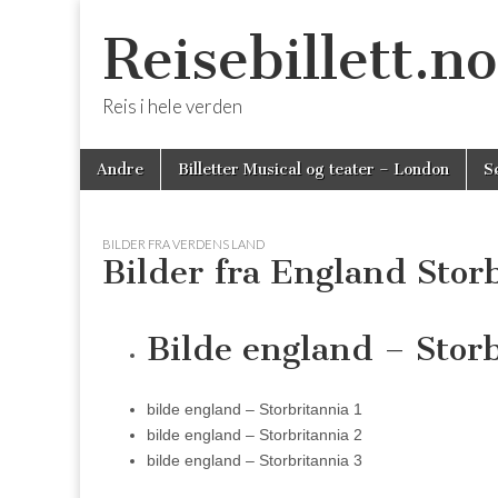
Reisebillett.no
Reis i hele verden
Skip
Main
Andre
Billetter Musical og teater – London
S
to
menu
content
BILDER FRA VERDENS LAND
Bilder fra England Storb
Bilde england – Stor
bilde england – Storbritannia 1
bilde england – Storbritannia 2
bilde england – Storbritannia 3