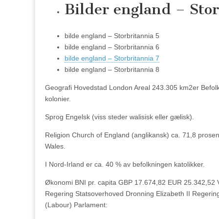
Bilder england – Sto
bilde england – Storbritannia 5
bilde england – Storbritannia 6
bilde england – Storbritannia 7
bilde england – Storbritannia 8
Geografi Hovedstad London Areal 243.305 km2er Befolknin
kolonier.
Sprog Engelsk (viss steder walisisk eller gælisk).
Religion Church of England (anglikansk) ca. 71,8 prose
Wales.
I Nord-Irland er ca. 40 % av befolkningen katolikker.
Økonomi BNI pr. capita GBP 17.674,82 EUR 25.342,52 Væk
Regering Statsoverhoved Dronning Elizabeth II Regerin
(Labour) Parlament: