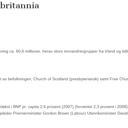
rbritannia
g ca. 60,6 millioner, herav store innvandrergrupper fra Irland og tidl
nt av befolkningen, Church of Scotland (presbyteriansk) samt Free Chu
st i BNP pr. capita 2,6 prosent (2007) (forventet 2,3 prosent i 2008)
gsleder Premierminister Gordon Brown (Labour) Utenriksminister David