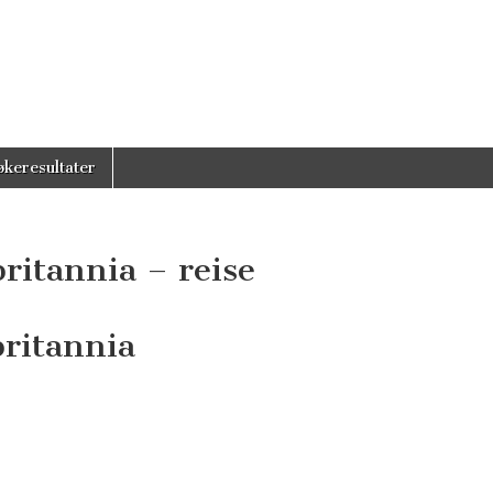
økeresultater
ritannia – reise
britannia