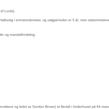
of Lords).
tallsvalg i enmannskretser, og valgperioden er 5 år, men statsminister
er og mandatfordeling:
mrokkere og ledet av Gordon Brown) et flertall i Underhuset på 64 man