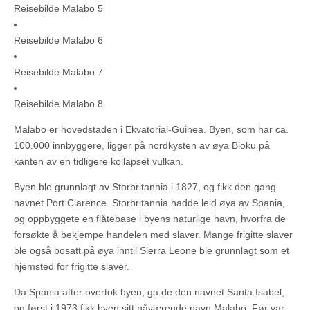
Reisebilde Malabo 5
Reisebilde Malabo 6
Reisebilde Malabo 7
Reisebilde Malabo 8
Malabo er hovedstaden i Ekvatorial-Guinea. Byen, som har ca.
100.000 innbyggere, ligger på nordkysten av øya Bioku på
kanten av en tidligere kollapset vulkan.
Byen ble grunnlagt av Storbritannia i 1827, og fikk den gang
navnet Port Clarence. Storbritannia hadde leid øya av Spania,
og oppbyggete en flåtebase i byens naturlige havn, hvorfra de
forsøkte å bekjempe handelen med slaver. Mange frigitte slaver
ble også bosatt på øya inntil Sierra Leone ble grunnlagt som et
hjemsted for frigitte slaver.
Da Spania atter overtok byen, ga de den navnet Santa Isabel,
og først i 1973 fikk byen sitt nåværende navn Malabo. Før var