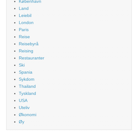
København
Land
Leiebil
London
Paris
Reise
Reisebyrå
Reising
Restauranter
Ski
Spania
Sykdom
Thailand
Tyskland
USA
Uteliv
Økonomi
Øy