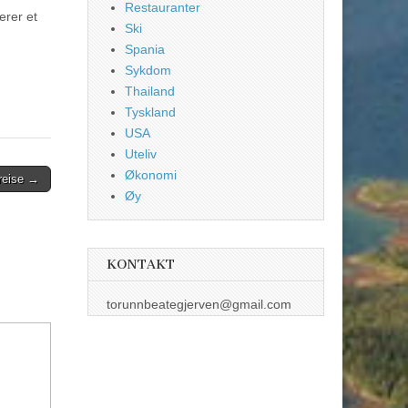
Restauranter
erer et
Ski
Spania
Sykdom
Thailand
Tyskland
USA
Uteliv
Økonomi
 reise →
Øy
KONTAKT
torunnbeategjerven@gmail.com