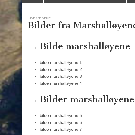
to
menu
content
DIVERSE REISE
Bilder fra Marshalløyene
Bilde marshalløyene
bilde marshalløyene 1
bilde marshalløyene 2
bilde marshalløyene 3
bilde marshalløyene 4
Bilder marshalløyene
bilde marshalløyene 5
bilde marshalløyene 6
bilde marshalløyene 7