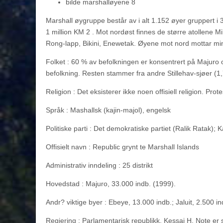
bilde marshalløyene 8
Marshall øygruppe består av i alt 1.152 øyer gruppert i 
1 million KM 2 . Mot nordøst finnes de større atollene Mil
Rong-lapp, Bikini, Enewetak. Øyene mot nord mottar mi
Folket : 60 % av befolkningen er konsentrert på Majuro 
befolkning. Resten stammer fra andre Stillehav-sjøer (1,
Religion : Det eksisterer ikke noen offisiell religion. Pro
Språk : Mashallsk (kajin-majol), engelsk
Politiske parti : Det demokratiske partiet (Ralik Ratak); 
Offisielt navn : Republic grynt te Marshall Islands
Administrativ inndeling : 25 distrikt
Hovedstad : Majuro, 33.000 indb. (1999).
Andr? viktige byer : Ebeye, 13.000 indb.; Jaluit, 2.500 in
Regjering : Parlamentarisk republikk. Kessai H. Note er