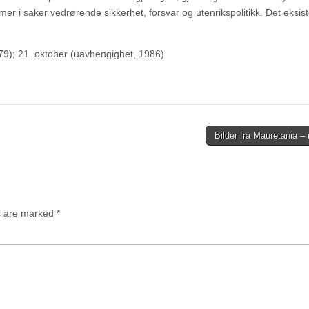
 i saker vedrørende sikkerhet, forsvar og utenrikspolitikk. Det eksist
79); 21. oktober (uavhengighet, 1986)
Bilder fra Mauretania –
ds are marked
*