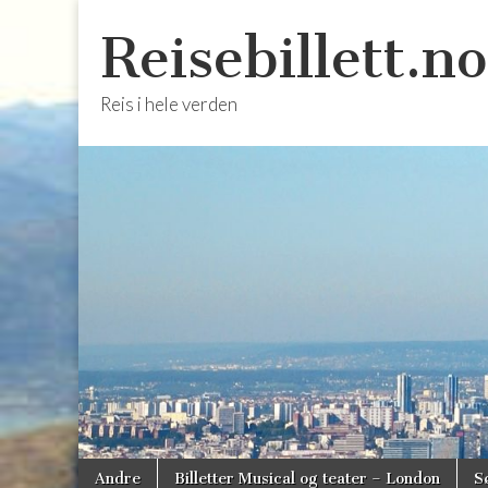
Reisebillett.no
Reis i hele verden
Skip
Main
Andre
Billetter Musical og teater – London
S