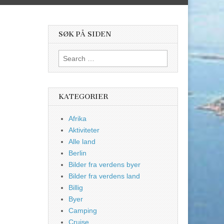
SØK PÅ SIDEN
Search
for:
KATEGORIER
Afrika
Aktiviteter
Alle land
Berlin
Bilder fra verdens byer
Bilder fra verdens land
Billig
Byer
Camping
Cruise