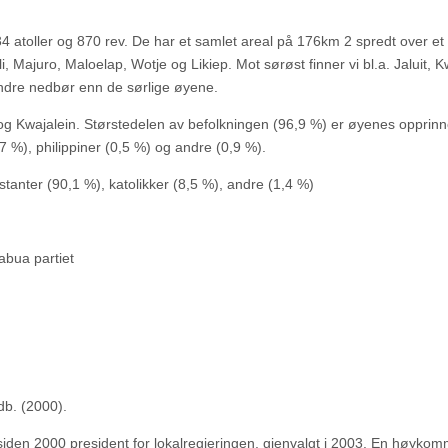
34 atoller og 870 rev. De har et samlet areal på 176km 2 spredt over et
i, Majuro, Maloelap, Wotje og Likiep. Mot sørøst finner vi bl.a. Jaluit, K
ndre nedbør enn de sørlige øyene.
og Kwajalein. Størstedelen av befolkningen (96,9 %) er øyenes opprinn
7 %), philippiner (0,5 %) og andre (0,9 %).
testanter (90,1 %), katolikker (8,5 %), andre (1,4 %)
Kabua partiet
db. (2000).
 siden 2000 president for lokalregjeringen, gjenvalgt i 2003. En høyko