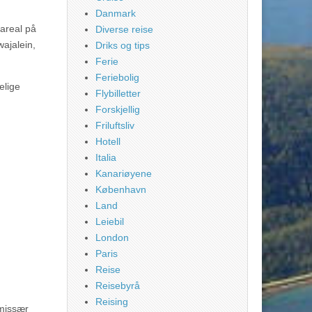
Danmark
 areal på
Diverse reise
wajalein,
Driks og tips
Ferie
Feriebolig
elige
Flybilletter
Forskjellig
Friluftsliv
Hotell
Italia
Kanariøyene
København
Land
Leiebil
London
Paris
Reise
Reisebyrå
Reising
mmissær