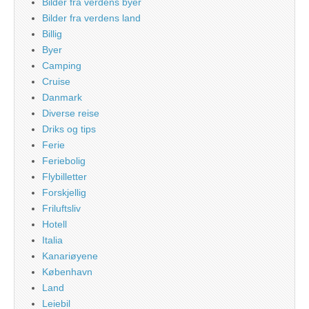
Bilder fra verdens byer
Bilder fra verdens land
Billig
Byer
Camping
Cruise
Danmark
Diverse reise
Driks og tips
Ferie
Feriebolig
Flybilletter
Forskjellig
Friluftsliv
Hotell
Italia
Kanariøyene
København
Land
Leiebil