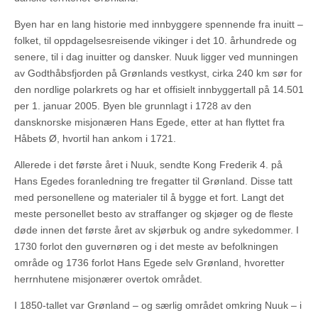
Byen har en lang historie med innbyggere spennende fra inuitt –
folket, til oppdagelsesreisende vikinger i det 10. århundrede og
senere, til i dag inuitter og dansker. Nuuk ligger ved munningen
av Godthåbsfjorden på Grønlands vestkyst, cirka 240 km sør for
den nordlige polarkrets og har et offisielt innbyggertall på 14.501
per 1. januar 2005. Byen ble grunnlagt i 1728 av den
dansknorske misjonæren Hans Egede, etter at han flyttet fra
Håbets Ø, hvortil han ankom i 1721.
Allerede i det første året i Nuuk, sendte Kong Frederik 4. på
Hans Egedes foranledning tre fregatter til Grønland. Disse tatt
med personellene og materialer til å bygge et fort. Langt det
meste personellet besto av straffanger og skjøger og de fleste
døde innen det første året av skjørbuk og andre sykedommer. I
1730 forlot den guvernøren og i det meste av befolkningen
område og 1736 forlot Hans Egede selv Grønland, hvoretter
herrnhutene misjonærer overtok området.
I 1850-tallet var Grønland – og særlig området omkring Nuuk – i