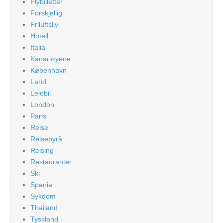
Flybilletter
Forskjellig
Friluftsliv
Hotell
Italia
Kanariøyene
København
Land
Leiebil
London
Paris
Reise
Reisebyrå
Reising
Restauranter
Ski
Spania
Sykdom
Thailand
Tyskland