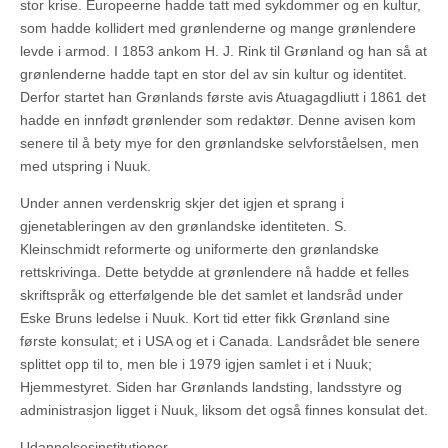
stor krise. Europeerne hadde tatt med sykdommer og en kultur,
som hadde kollidert med grønlenderne og mange grønlendere
levde i armod. I 1853 ankom H. J. Rink til Grønland og han så at
grønlenderne hadde tapt en stor del av sin kultur og identitet.
Derfor startet han Grønlands første avis Atuagagdliutt i 1861 det
hadde en innfødt grønlender som redaktør. Denne avisen kom
senere til å bety mye for den grønlandske selvforståelsen, men
med utspring i Nuuk.
Under annen verdenskrig skjer det igjen et sprang i
gjenetableringen av den grønlandske identiteten. S.
Kleinschmidt reformerte og uniformerte den grønlandske
rettskrivinga. Dette betydde at grønlendere nå hadde et felles
skriftspråk og etterfølgende ble det samlet et landsråd under
Eske Bruns ledelse i Nuuk. Kort tid etter fikk Grønland sine
første konsulat; et i USA og et i Canada. Landsrådet ble senere
splittet opp til to, men ble i 1979 igjen samlet i et i Nuuk;
Hjemmestyret. Siden har Grønlands landsting, landsstyre og
administrasjon ligget i Nuuk, liksom det også finnes konsulat det.
Udannelsesinstitutioner