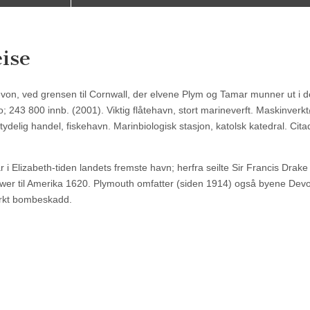
ise
Devon, ved grensen til Cornwall, der elvene Plym og Tamar munner ut i 
 243 800 innb. (2001). Viktig flåtehavn, stort marineverft. Maskinverkt
delig handel, fiskehavn. Marinbiologisk stasjon, katolsk katedral. Citad
i Elizabeth-tiden landets fremste havn; herfra seilte Sir Francis Drake 
wer til Amerika 1620. Plymouth omfatter (siden 1914) også byene Dev
erkt bombeskadd.