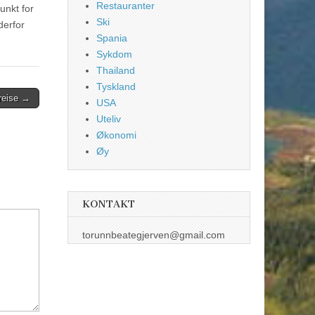
Restauranter
unkt for
Ski
derfor
Spania
Sykdom
Thailand
Tyskland
 reise →
USA
Uteliv
Økonomi
Øy
KONTAKT
torunnbeategjerven@gmail.com