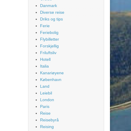
Danmark
Diverse reise
Driks og tips
Ferie
Feriebolig
Flybilletter
Forskjellig
Friluftsliv
Hotell
Italia
Kanariøyene
København
Land
Leiebil
London
Paris
Reise
Reisebyrå
Reising