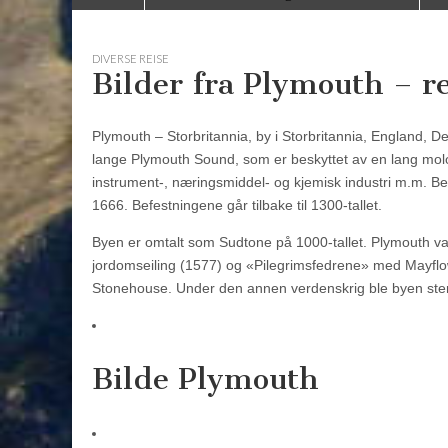
to
menu
content
DIVERSE REISE
Bilder fra Plymouth – re
Plymouth – Storbritannia, by i Storbritannia, England, 
lange Plymouth Sound, som er beskyttet av en lang molo;
instrument-, næringsmiddel- og kjemisk industri m.m. Bety
1666. Befestningene går tilbake til 1300-tallet.
Byen er omtalt som Sudtone på 1000-tallet. Plymouth var 
jordomseiling (1577) og «Pilegrimsfedrene» med Mayflo
Stonehouse. Under den annen verdenskrig ble byen st
Bilde Plymouth