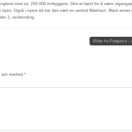
 England med ca. 250.000 innbyggere. Den er kjent for å være utgangsp
r i byen. Også i nyere tid har den vært en sentral flåtehavn. Blant annet 
der 2. verdenskrig.
Bilder fra Podgorica –
ds are marked
*