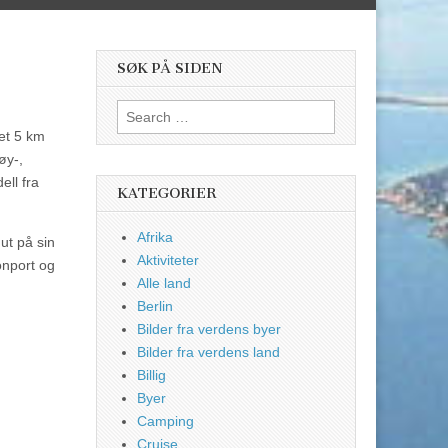
SØK PÅ SIDEN
Search
for:
det 5 km
øy-,
ell fra
KATEGORIER
Afrika
ut på sin
Aktiviteter
onport og
Alle land
Berlin
Bilder fra verdens byer
Bilder fra verdens land
Billig
Byer
Camping
Cruise