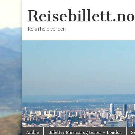
Reisebillett.no
Reis i hele verden
Skip
Main
Andre
Billetter Musical og teater – London
S