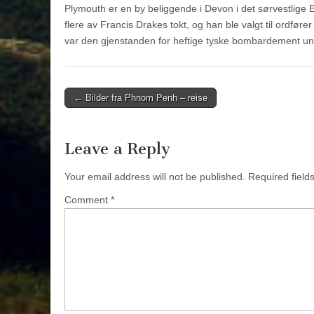
Plymouth er en by beliggende i Devon i det sørvestlige
flere av Francis Drakes tokt, og han ble valgt til ordføre
var den gjenstanden for heftige tyske bombardement un
Post
← Bilder fra Phnom Penh – reise
navigation
Leave a Reply
Your email address will not be published.
Required fiel
Comment
*