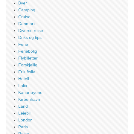
Byer
Camping
Cruise
Danmark
Diverse reise
Driks og tips
Ferie
Feriebolig
Flybilletter
Forskjellig
Friluftsliv
Hotell
Italia
Kanariøyene
København
Land
Leiebil
London
Paris
Reise