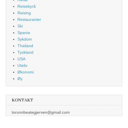
Reisebyrå
Reising
Restauranter
Ski
Spania
Sykdom
Thailand
Tyskland
USA
Uteliv
Økonomi
Øy
KONTAKT
torunnbeategjerven@gmail.com