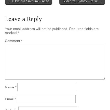
Post
← Bilder fra Sukhumi – reise
Bilder fra Sydney – reise →
navigation
Leave a Reply
Your email address will not be published.
Required fields are
marked
*
Comment
*
Name
*
Email
*