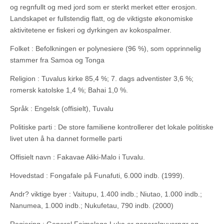
og regnfullt og med jord som er sterkt merket etter erosjon.
Landskapet er fullstendig flatt, og de viktigste økonomiske
aktivitetene er fiskeri og dyrkingen av kokospalmer.
Folket : Befolkningen er polynesiere (96 %), som opprinnelig
stammer fra Samoa og Tonga
Religion : Tuvalus kirke 85,4 %; 7. dags adventister 3,6 %;
romersk katolske 1,4 %; Bahai 1,0 %.
Språk : Engelsk (offisielt), Tuvalu
Politiske parti : De store familiene kontrollerer det lokale politiske
livet uten å ha dannet formelle parti
Offisielt navn : Fakavae Aliki-Malo i Tuvalu.
Hovedstad : Fongafale på Funafuti, 6.000 indb. (1999).
Andr? viktige byer : Vaitupu, 1.400 indb.; Niutao, 1.000 indb.;
Nanumea, 1.000 indb.; Nukufetau, 790 indb. (2000)