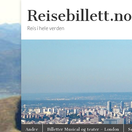
Reisebillett.no
Reis i hele verden
Skip
Main
Andre
Billetter Musical og teater – London
S