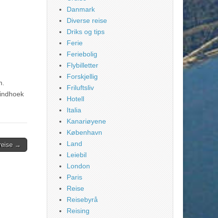
Danmark
Diverse reise
Driks og tips
Ferie
Feriebolig
Flybilletter
Forskjellig
n.
Friluftsliv
Windhoek
Hotell
Italia
Kanariøyene
København
Land
 reise →
Leiebil
London
Paris
Reise
Reisebyrå
Reising