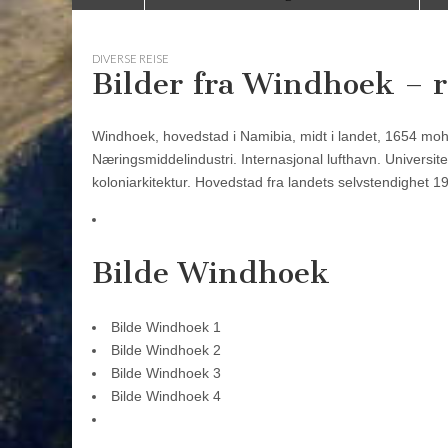
to
menu
content
DIVERSE REISE
Bilder fra Windhoek – r
Windhoek, hovedstad i Namibia, midt i landet, 1654 moh
Næringsmiddelindustri. Internasjonal lufthavn. Universit
koloniarkitektur. Hovedstad fra landets selvstendighet 1
Bilde Windhoek
Bilde Windhoek 1
Bilde Windhoek 2
Bilde Windhoek 3
Bilde Windhoek 4