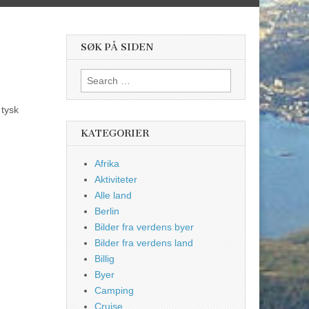
SØK PÅ SIDEN
Search
for:
 tysk
KATEGORIER
Afrika
Aktiviteter
Alle land
Berlin
Bilder fra verdens byer
Bilder fra verdens land
Billig
Byer
Camping
Cruise