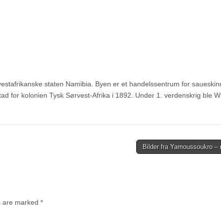
estafrikanske staten Namibia. Byen er et handelssentrum for saueskin
ad for kolonien Tysk Sørvest-Afrika i 1892. Under 1. verdenskrig ble 
Bilder fra Yamoussoukro –
ds are marked
*