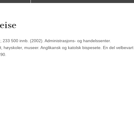
eise
; 233 500 innb. (2002). Administrasjons- og handelssenter.
et, høyskoler, museer. Anglikansk og katolsk bispesete. En del velbevart
990.