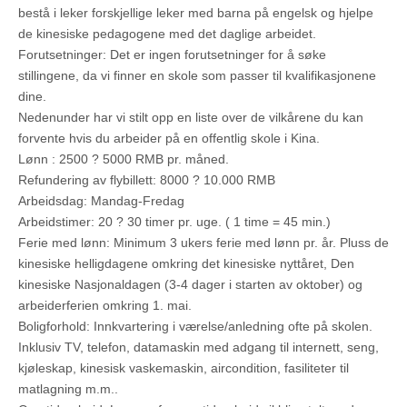
bestå i leker forskjellige leker med barna på engelsk og hjelpe
de kinesiske pedagogene med det daglige arbeidet.
Forutsetninger: Det er ingen forutsetninger for å søke
stillingene, da vi finner en skole som passer til kvalifikasjonene
dine.
Nedenunder har vi stilt opp en liste over de vilkårene du kan
forvente hvis du arbeider på en offentlig skole i Kina.
Lønn : 2500 ? 5000 RMB pr. måned.
Refundering av flybillett: 8000 ? 10.000 RMB
Arbeidsdag: Mandag-Fredag
Arbeidstimer: 20 ? 30 timer pr. uge. ( 1 time = 45 min.)
Ferie med lønn: Minimum 3 ukers ferie med lønn pr. år. Pluss de
kinesiske helligdagene omkring det kinesiske nyttåret, Den
kinesiske Nasjonaldagen (3-4 dager i starten av oktober) og
arbeiderferien omkring 1. mai.
Boligforhold: Innkvartering i værelse/anledning ofte på skolen.
Inklusiv TV, telefon, datamaskin med adgang til internett, seng,
kjøleskap, kinesisk vaskemaskin, aircondition, fasiliteter til
matlagning m.m..