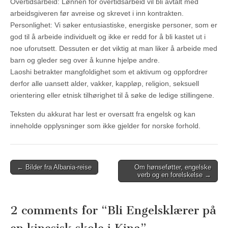
Overtidsarbeid: Lønnen for overtidsarbeid vil bli avtalt med
arbeidsgiveren før avreise og skrevet i inn kontrakten.
Personlighet: Vi søker entusiastiske, energiske personer, som er
god til å arbeide individuelt og ikke er redd for å bli kastet ut i
noe uforutsett. Dessuten er det viktig at man liker å arbeide med
barn og gleder seg over å kunne hjelpe andre.
Laoshi betrakter mangfoldighet som et aktivum og oppfordrer
derfor alle uansett alder, vakker, kappløp, religion, seksuell
orientering eller etnisk tilhørighet til å søke de ledige stillingene.
Teksten du akkurat har lest er oversatt fra engelsk og kan
inneholde opplysninger som ikke gjelder for norske forhold.
Post
← Bilder fra Albania-reise
Om hønseføtter, engelske
verb og en forelskelse →
navigation
2 comments for “
Bli Engelsklærer på