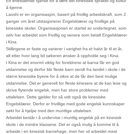
En enestående sjanse for å lære det kinesiske språket og kultur
å kjenne.
Laoshi er en organisasjon, basert på frivillig arbeidskraft, som 2
ganger om året utstasjonerer Engelsklærer og frivillige på
kinesiske skoler. Organisasjonen er startet av undertegnet, som
selv har arbeidet som frivillig og senere som betalt Engelsklærer
i Kina.
Stillingene er faste og varierer i varighet fra et halvt år til et år,
alt etter hvor lang tid søkeren ønsker å oppholde seg i Kina.
I Kina er det enormt viktig for foreldrene at barna får en god
utdannelse og derfor blir fleste barn sendt fra landet i skole i de
større kinesiske byene for å sikre at de får den best mulige
utdannelse. Det er generelt for fleste kinesere at de kan lese og
skrive flytende engelsk, men har store problemer med
uttalelsen. Dette gjelder for så vidt også de kinesiske
Engelsklærer. Derfor er frivillige med gode engelsk kunnskaper
søkt for å hjelpe med den muntlige uttalelsen.
Arbeidet består i å undervise i muntlig engelsk på en kinesisk
skole i de mindre klassene. Det er også mulig å komme til å
arbeide i en kinesisk barnehage, men her vil arbeidet mest