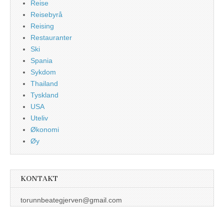
Reise
Reisebyrå
Reising
Restauranter
Ski
Spania
Sykdom
Thailand
Tyskland
USA
Uteliv
Økonomi
Øy
KONTAKT
torunnbeategjerven@gmail.com