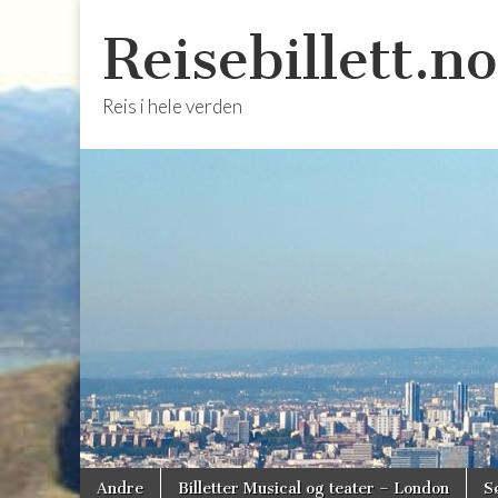
Reisebillett.no
Reis i hele verden
Skip
Main
Andre
Billetter Musical og teater – London
S