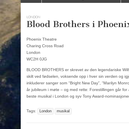
to
menu
content
LONDON
Blood Brothers i Phoen
Phoenix Theatre
Charing Cross Road
London
WC2H 0JG
BLOOD BROTHERS er skrevet av den legendariske Willy R
skilt ved fødselen, voksende opp i hver sin verden og i
inkluderer sanger som “Bright New Day”, “Marilyn Monroe”
år jubileum i møte – og med rette: Forestillingen går for 
beste musikal i London og syv Tony Award-nominasjone
Tags:
London
musikal