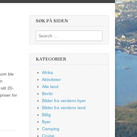
SØK PÅ SIDEN
Search
for:
KATEGORIER
Afrika
som ble
Aktiviteter
en
Alle land
sitt 20-
Berlin
priser for
Bilder fra verdens byer
Bilder fra verdens land
Billig
Byer
Camping
Cruise