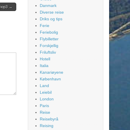
Danmark
pop3 →
Diverse reise
Driks og tips
Ferie
Feriebolig
Flybilletter
Forskjellig
Friluftsliv
Hotell
Italia
Kanariøyene
København
Land
Leiebil
London
Paris
Reise
Reisebyrå
Reising