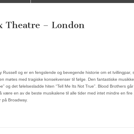
ix Theatre – London
ussell og er en fengslende og bevegende historie om et tvillingpar, 
gjen møtes med tragiske konsekvenser til følge. Den fantastiske musikk
 og det følelsesladde hiten “Tell Me Its Not True”. Blood Brothers går 
å være en av de beste musikalene til alle tider med intet mindre en fire 
r på Broadway.