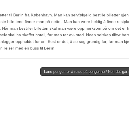
tter til Berlin fra København. Man kan selvfølgelig bestille billetter gj
te billettene finner man på nettet. Man kan være heldig å finne restpl
en. Når man bestiller billetten skal man være oppmerksom på om det er h
elv skal ha skaffet hotell, før man tar av- sted. Noen selskap tilbyr bar
legger oppholdet for en. Best er det, å se seg grundig for, før man kj
n reiser med en buss til Berlin.
Låne penger for å reise på penger.no? Nei, det går