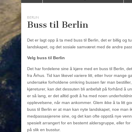
to
menu
content
BERLIN
Buss til Berlin
Det er lagt opp å ta med buss til Berlin, det er billig og
landskapet, og det sosiale samværet med de andre pas
Velg buss til Berlin
Det har fordelene sine å kjøre med en buss til Berlin, de
fra Århus. Tid kan likevel variere litt, etter hvor mange 
undersøke forholdene omkring bussen før man bestiller, 
kjøreturer, kan det dessuten bli anbefalt på forhånd å 
er så lang, er det alltid godt å ha med noen underholdnin
opplevelsene, når man ankommer. Glem ikke å ta litt god
buss til Berlin er at man kan nyte landskapet, noe man ik
medpassasjerene sine, og det kan ofte oppstå nye venn
spesielt arrangert for en bestemt aldersgruppe, eller fo
på slik en busstur.