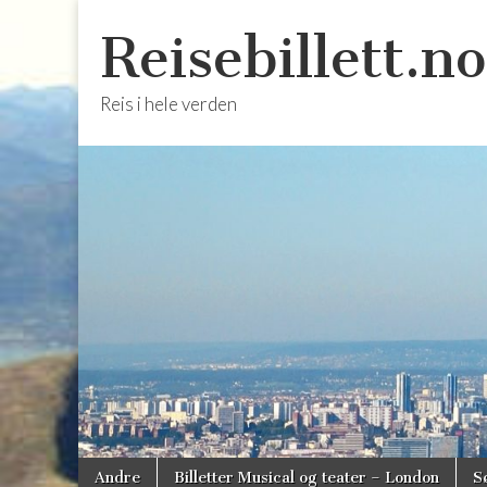
Reisebillett.no
Reis i hele verden
Skip
Main
Andre
Billetter Musical og teater – London
S