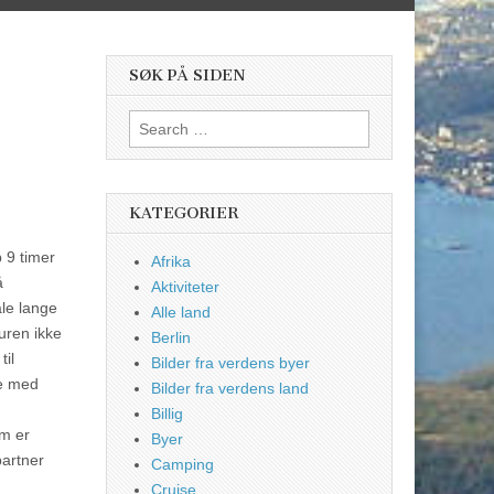
SØK PÅ SIDEN
Search
for:
KATEGORIER
p 9 timer
Afrika
å
Aktiviteter
åle lange
Alle land
uren ikke
Berlin
til
Bilder fra verdens byer
se med
Bilder fra verdens land
Billig
om er
Byer
partner
Camping
Cruise