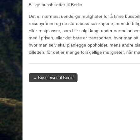
Billige bussbilletter til Berlin
Det er nærmest uendelige muligheter for å finne bussbille
reisebyråene og de store buss-selskapene, men de billigs
eller restplasser, som blir solgt langt under normalpris
med i prisen, eller det bare er transporten, hvor man så s
hvor man selv skal planlegge oppholdet, mens andre plan
billetten, for det er mange forskjellige muligheter, når ma
Post
← Bussreiser til Berlin
navigation