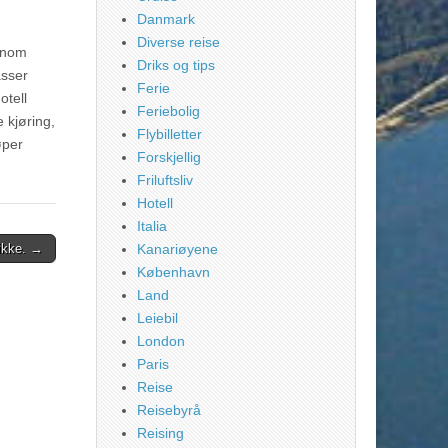
Danmark
Diverse reise
ennom
Driks og tips
asser
Ferie
otell
Feriebolig
e kjøring,
Flybilletter
øper
Forskjellig
Friluftsliv
Hotell
Italia
 ikke. →
Kanariøyene
København
Land
Leiebil
London
Paris
Reise
Reisebyrå
Reising