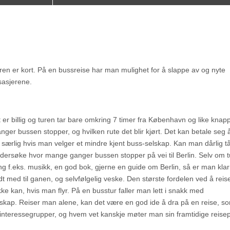
 turen er kort. På en bussreise har man mulighet for å slappe av og nyte
sasjerene.
t er billig og turen tar bare omkring 7 timer fra København og like knap
ganger bussen stopper, og hvilken rute det blir kjørt. Det kan betale seg 
særlig hvis man velger et mindre kjent buss-selskap. Kan man dårlig t
undersøke hvor mange ganger bussen stopper på vei til Berlin. Selv om t
g f.eks. musikk, en god bok, gjerne en guide om Berlin, så er man klar 
t med til ganen, og selvfølgelig veske. Den største fordelen ved å rei
ke kan, hvis man flyr. På en busstur faller man lett i snakk med
skap. Reiser man alene, kan det være en god ide å dra på en reise, s
r interessegrupper, og hvem vet kanskje møter man sin framtidige reise