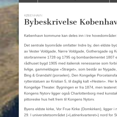
to
menu
content
KØBENHAVN
Bybeskrivelse Københa
København kommune kan deles inn i tre hovedområder: d
Det sentrale byområde omfatter Indre by, den eldste byd
av Vester Voldgade, Nørre Voldgade, Gothersgade og Kon
storbrannene 1728 og 1795 og bombardementet 1807 er
rådhuset bygd 1905 med italiensk renessanse som forb
livlige, gammeldagse «Strøget», som består av Nygade, 
Bing & Grøndahl (porselen), Den Kongelige Porcelainsf
rytterstatuen av Kristian 5, til daglig kalt «Hesten». He
Kongelige Theater. Bygningen er fra 1874, men teateret
Kongens Nytorv ligger også Charlottenborg med kunstak
pittoreske hus helt frem til Kongens Nytorv.
Byens eldste kirke, Vor Frue Kirke (Domkirken), ligger i
29. I universitetsområdet («Latinerkvarteret») nord for 