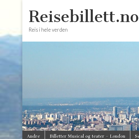
Reisebillett.no
Reis i hele verden
Skip
Main
Andre
Billetter Musical og teater – London
S