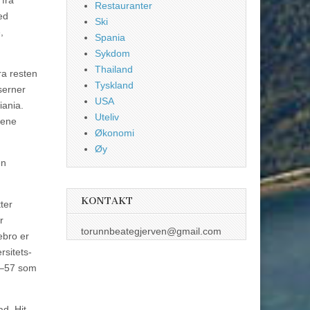
 fra
Restauranter
ed
Ski
,
Spania
Sykdom
Thailand
ra resten
Tyskland
serner
USA
iania.
Uteliv
tene
Økonomi
Øy
en
KONTAKT
ter
r
torunnbeategjerven@gmail.com
ebro er
rsitets-
54–57 som
d. Hit