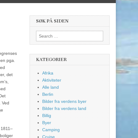
SØK PÅ SIDEN
Search
for:
begrenses
KATEGORIER
men pga.
med
Afrika
er, det
Aktiviteter
um’s,
Alle land
med
Berlin
Det
Bilder fra verdens byer
. Ved
Bilder fra verdens land
ge
Billig
Byer
l 1811–
Camping
boliger
Cruise