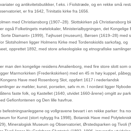
ater og antikvitetsbutikker, f.eks. i Fiolstræde, og en rekke små rest
rvatoriet, er fra 1642, Trinitatis kirke fra 1656.
sholmen med Christiansborg (1907–28). Slottskirken på Christiansborg bl
ger også Folketingets møtelokaler, Ministerialbygningen, det Kongelige B
n Sorte Diamant» (1999), Tøjhuset (museum), Børsen (1619–28) med si
for Slotsholmen ligger Holmens Kirke med Tordenskiolds sarkofag, og
seet, opprettet 1892, med store arkeologiske og etnografiske samlinge
ner man den kongelige residens Amalienborg, med fire store slott som 
d ligger Marmorkirken (Frederikskirken) med en 45 m høy kuppel, påbeg
er Kongens Have med Rosenborg Slot, oppført 1617 i nederlandsk
linger av møbler, kunst, porselen, sølv m.m. I nordøst ligger Nyboder
låtens faste folk, og Kastellet (1640, utvidet 1660-årene) omgitt av par
med Gefionfontenen og Den lille havfrue.
le befestningsanleggene og vollgravene bevart i en rekke parker: fra no
um for Kunst (stort nybygg fra 1998), Botanisk Have med Polyteknis
29), Mineralogisk Museum og Observatoriet, Ørstedsparken og Tivoli 