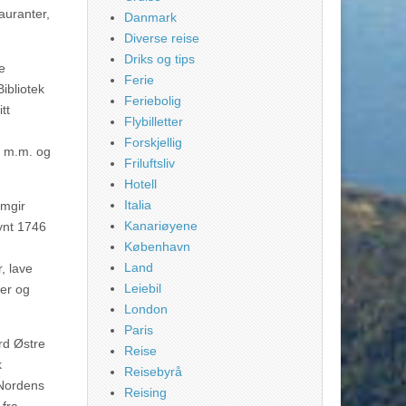
auranter,
Danmark
Diverse reise
Driks og tips
e
Ferie
ibliotek
Feriebolig
tt
Flybilletter
Forskjellig
r m.m. og
Friluftsliv
Hotell
Italia
omgir
Kanariøyene
ynt 1746
København
Land
, lave
Leiebil
ker og
London
Paris
rd Østre
Reise
k
Reisebyrå
(Nordens
Reising