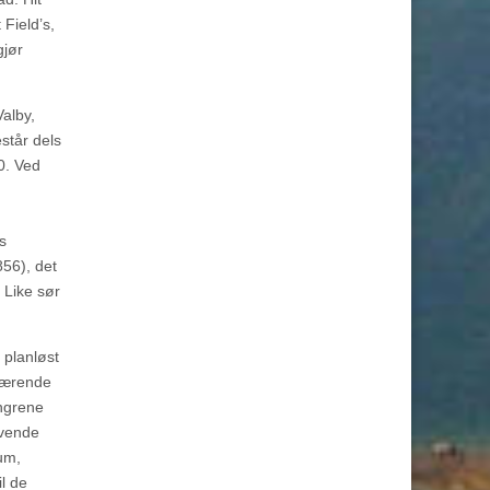
 Field’s,
gjør
alby,
står dels
0. Ved
s
56), det
 Like sør
 planløst
bærende
ingrene
ivende
um,
l de