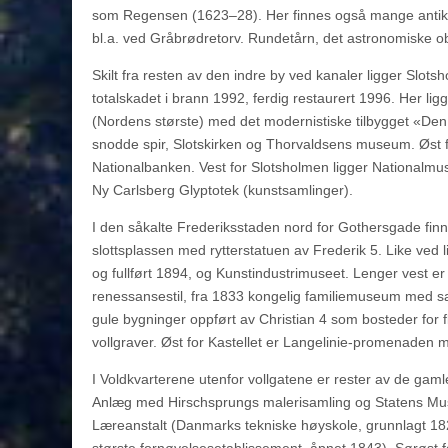
som Regensen (1623–28). Her finnes også mange antikvari
bl.a. ved Gråbrødretorv. Rundetårn, det astronomiske obse
Skilt fra resten av den indre by ved kanaler ligger Slot
totalskadet i brann 1992, ferdig restaurert 1996. Her lig
(Nordens største) med det modernistiske tilbygget «De
snodde spir, Slotskirken og Thorvaldsens museum. Øst 
Nationalbanken. Vest for Slotsholmen ligger Nationalmu
Ny Carlsberg Glyptotek (kunstsamlinger).
I den såkalte Frederiksstaden nord for Gothersgade fin
slottsplassen med rytterstatuen av Frederik 5. Like ve
og fullført 1894, og Kunstindustrimuseet. Lenger vest 
renessansestil, fra 1833 kongelig familiemuseum med sam
gule bygninger oppført av Christian 4 som bosteder for f
vollgraver. Øst for Kastellet er Langelinie-promenaden 
I Voldkvarterene utenfor vollgatene er rester av de gam
Anlæg med Hirschsprungs malerisamling og Statens Muse
Læreanstalt (Danmarks tekniske høyskole, grunnlagt 18