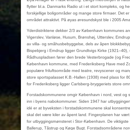
flytter bl.a. Danmarks Radio ut i et stort kompleks, og h
forskjellige boligområder og mange store firmaer. Det e
området attraktivt. På øyas øresundskyst ble i 2005 Ama
Yderdistriktene dekker 2/3 av København kommunes area
Vigerslev, Vanløse, Husum, Brønshøj, Utterslev, Emdr
av villa- og småhusbebyggelse, dels av åpen blokkbebyg
Bispebjerg i Emdrup ligger Grundtvigs Kirke (1921–40), 
Rådhuspladsen fører den brede Vesterbrogade (og Freder
København kommune, med Frederiksberg Have med Zoolo
populære friluftsområde med teatre, revyscener og mang
store sportspalasset K.B.-Hallen (1938) med plass for 8
for Frederiksberg ligger Carlsberg-bryggeriets store områd
Forstadskommunene omgir København i nord, vest og sørv
inn i byens nabokommuner. Siden 1947 har utbyggingen
idé er at byveksten i forstadskommunene skal konsentrere
skal det være kiler av åpent land. Fingerplanen har vært
for utbyggingsmønsteret i Stor-København. De viktigste
Ballerup, Tåstrup og Køge Bugt. Forstadsområdene nord