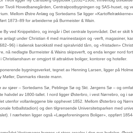
r Tivoli ligger Ny Carlsberg Glyptotek (1892–1906, innvendig utvidelse
t for Tivoli Hovedbanegården, Centralpostbygningen og SAS-huset, og v
rium. Mellom Østre Anlæg og Sortedams Sø ligger «Kartoffelrækkerne»
ført 1873–89 for arbeiderne på Burmeister & Wain.
By ved Knippelsbro, og inngår i Det centrale byområdet. Det er skilt f
le anlagt under Christian 4 med marinestasjon og -verft, magasiner, ka
82–96) i italiensk barokkstil med spiralvridd tårn, og «fristaden» Christ
e, nå nedlagte Burmeister & Wains skipsverft, og enda lenger nord for
ristianshavn er omgjort til attraktive boliger, kontorer og hoteller.
mponerende bygningsverket, tegnet av Henning Larsen, ligger på Holm
y Møller, Danmarks rikeste mann.
 av sjøer – Sortedams Sø, Peblinge Sø og Skt. Jørgens Sø – og omfat
e halvdel av 1800-tallet. I nord ligger Østerbro, i vest Nørrebro, og i sø
udet utenfor vollanleggene ble opphevet 1852. Mellom Østerbro og Nørr
nale fotballstadion) og den tilgrensende Universitetsparken med unive
italet). I nærheten ligger også «Lægeforeningens Boliger», oppført 18
urområdet Vestamager bygges ut store arealer i den nye bydelen, Øresta