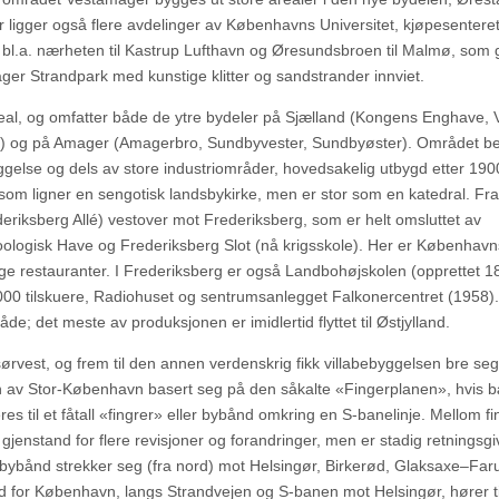
er ligger også flere avdelinger av Københavns Universitet, kjøpesenteret
r bl.a. nærheten til Kastrup Lufthavn og Øresundsbroen til Malmø, som 
ger Strandpark med kunstige klitter og sandstrander innviet.
l, og omfatter både de ytre bydeler på Sjælland (Kongens Enghave, V
up) og på Amager (Amagerbro, Sundbyvester, Sundbyøster). Området be
gelse og dels av store industriområder, hovedsakelig utbygd etter 190
som ligner en sengotisk landsbykirke, men er stor som en katedral. Fra
iksberg Allé) vestover mot Frederiksberg, som er helt omsluttet av
gisk Have og Frederiksberg Slot (nå krigsskole). Her er København
e restauranter. I Frederiksberg er også Landbohøjskolen (opprettet 18
000 tilskuere, Radiohuset og sentrumsanlegget Falkonercentret (1958).
e; det meste av produksjonen er imidlertid flyttet til Østjylland.
est, og frem til den annen verdenskrig fikk villabebyggelsen bre seg
 av Stor-København basert seg på den såkalte «Fingerplanen», hvis 
s til et fåtall «fingrer» eller bybånd omkring en S-banelinje. Mellom f
 gjenstand for flere revisjoner og forandringer, men er stadig retningsg
 bybånd strekker seg (fra nord) mot Helsingør, Birkerød, Glaksaxe–Far
 for København, langs Strandvejen og S-banen mot Helsingør, hører ti