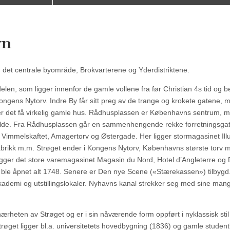
vn
et centrale byområde, Brokvarterene og Yderdistriktene.
elen, som ligger innenfor de gamle vollene fra før Christian 4s tid og 
gens Nytorv. Indre By får sitt preg av de trange og krokete gatene, 
 det få virkelig gamle hus. Rådhusplassen er Københavns sentrum, 
ilde. Fra Rådhusplassen går en sammenhengende rekke forretningsgat
Vimmelskaftet, Amagertorv og Østergade. Her ligger stormagasinet Ill
abrikk m.m. Strøget ender i Kongens Nytorv, Københavns største torv 
r ligger det store varemagasinet Magasin du Nord, Hotel d’Angleterre og 
 ble åpnet alt 1748. Senere er Den nye Scene («Stærekassen») tilbygd
ademi og utstillingslokaler. Nyhavns kanal strekker seg med sine man
 nærheten av Strøget og er i sin nåværende form oppført i nyklassisk sti
Strøget ligger bl.a. universitetets hovedbygning (1836) og gamle student