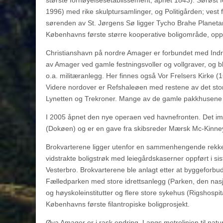
største fornøyelsesetablissement, åpnet 1843). Sørøst fo
1996) med rike skulptursamlinger, og Politigården; ves
sørenden av St. Jørgens Sø ligger Tycho Brahe Planeta
Københavns første større kooperative boligområde, opp
Christianshavn på nordre Amager er forbundet med Indre 
av Amager ved gamle festningsvoller og vollgraver, og b
o.a. militæranlegg. Her finnes også Vor Frelsers Kirke (16
Videre nordover er Refshaleøen med restene av det stor
Lynetten og Trekroner. Mange av de gamle pakkhusene i Ch
I 2005 åpnet den nye operaen ved havnefronten. Det i
(Dokøen) og er en gave fra skibsreder Mærsk Mc-Kinne
Brokvarterene ligger utenfor en sammenhengende rekke
vidstrakte boligstrøk med leiegårdskaserner oppført i sist
Vesterbro. Brokvarterene ble anlagt etter at byggeforb
Fælledparken med store idrettsanlegg (Parken, den nasjo
og høyskoleinstitutter og flere store sykehus (Rigshosp
Københavns første filantropiske boligprosjekt.
Øya Amager er i rask endring. Langs metrolinjen til nat