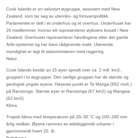
Cook Islands er en selvstyrt øygruppe, assosiert med New
Zealand, som tar seg av utenriks- og forsvarspolitikk.
Parlamentet er delt i et underhus og et overhus. Underhuset har
25 medlemmer, hvorav ett representerer øyboere bosatt i New
Zealand. Overhuset representerer høvdingene etter det gamle
Ariki-systemet og har bare rådgivende makt. Utøvende
myndighet er lagt til statsministeren med regjering.
Natur
Cook Islands består av 15 øyer spredt over ca. 2 mill. km2,
gruppert i to øygrupper. Den sørlige gruppen har de største og
geologisk yngste øyene. Høyeste punkt er Te Manga (652 moh.)
på Rarotonga. Største øyer er Rarotonga (67 km2) og Mangaia
(52 km2).
Klima
Tropisk klima med temperaturer på 20–30 °C og 100–280 mm
årlig nedbør. Øyene rammes av ødeleggende orkaner i
gjennomsnitt hvert 20. år.