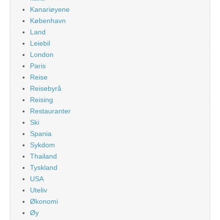
Kanariøyene
København
Land
Leiebil
London
Paris
Reise
Reisebyrå
Reising
Restauranter
Ski
Spania
Sykdom
Thailand
Tyskland
USA
Uteliv
Økonomi
Øy