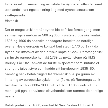
frimerkesalg, hjemsending av valuta fra øyboere i utlandet samt
utenlandsk næringsetablering i og med øyenes status som
skatteparadis.
Historikk
Det er meget usikkert når øyene ble befolket første gang, men
sannsynligvis mellom år 500 og 800. Første europeiske kontakt
1596 og 1606 da spanske oppdagere besøkte de nordlige
øyene. Neste europeiske kontakt fant sted i 1773 og 1777 da
øyene ble utforsket av den britiske kaptein Cook. Rarotonga fikk
sin første europeiske kontakt 1789 av mytteristene på HMS
Bounty. I år 1821 ankom de første misjonærer som innførte et
strengt religiøst styre som hadde sitt høydepunkt 1835–80.
Samtidig sank befolkningstallet dramatisk bl.a. på grunn av
innføring av europeiske sykdommer (f.eks. på Rarotonga sank
befolkningen fra 6000–7000 innb. i 1823 til 1856 innb. i 1967),
men også pga. peruviansk slavehandel som rammet de nordlige
øyene.
Britisk protektorat 1888, overført til New Zealand 1900–01.