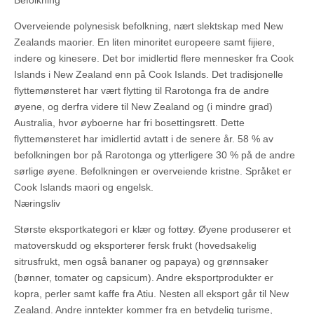
Befolkning
Overveiende polynesisk befolkning, nært slektskap med New
Zealands maorier. En liten minoritet europeere samt fijiere,
indere og kinesere. Det bor imidlertid flere mennesker fra Cook
Islands i New Zealand enn på Cook Islands. Det tradisjonelle
flyttemønsteret har vært flytting til Rarotonga fra de andre
øyene, og derfra videre til New Zealand og (i mindre grad)
Australia, hvor øyboerne har fri bosettingsrett. Dette
flyttemønsteret har imidlertid avtatt i de senere år. 58 % av
befolkningen bor på Rarotonga og ytterligere 30 % på de andre
sørlige øyene. Befolkningen er overveiende kristne. Språket er
Cook Islands maori og engelsk.
Næringsliv
Største eksportkategori er klær og fottøy. Øyene produserer et
matoverskudd og eksporterer fersk frukt (hovedsakelig
sitrusfrukt, men også bananer og papaya) og grønnsaker
(bønner, tomater og capsicum). Andre eksportprodukter er
kopra, perler samt kaffe fra Atiu. Nesten all eksport går til New
Zealand. Andre inntekter kommer fra en betydelig turisme,