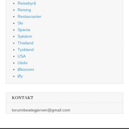
Reisebyrå
Reising
Restauranter
Ski
Spania
Sykdom
Thailand
Tyskland
USA
Uteliv
Økonomi
Øy
KONTAKT
torunnbeategjerven@gmail.com