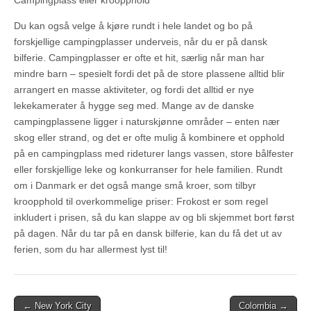
Campingplass eller kroopphold
Du kan også velge å kjøre rundt i hele landet og bo på
forskjellige campingplasser underveis, når du er på dansk
bilferie. Campingplasser er ofte et hit, særlig når man har
mindre barn – spesielt fordi det på de store plassene alltid blir
arrangert en masse aktiviteter, og fordi det alltid er nye
lekekamerater å hygge seg med. Mange av de danske
campingplassene ligger i naturskjønne områder – enten nær
skog eller strand, og det er ofte mulig å kombinere et opphold
på en campingplass med rideturer langs vassen, store bålfester
eller forskjellige leke og konkurranser for hele familien. Rundt
om i Danmark er det også mange små kroer, som tilbyr
kroopphold til overkommelige priser: Frokost er som regel
inkludert i prisen, så du kan slappe av og bli skjemmet bort først
på dagen. Når du tar på en dansk bilferie, kan du få det ut av
ferien, som du har allermest lyst til!
Post
← New York City
Colombia →