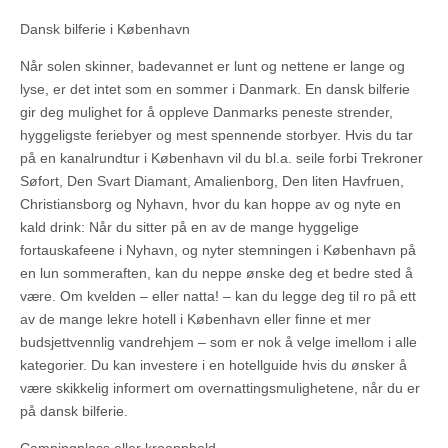
Dansk bilferie i København
Når solen skinner, badevannet er lunt og nettene er lange og
lyse, er det intet som en sommer i Danmark. En dansk bilferie
gir deg mulighet for å oppleve Danmarks peneste strender,
hyggeligste feriebyer og mest spennende storbyer. Hvis du tar
på en kanalrundtur i København vil du bl.a. seile forbi Trekroner
Søfort, Den Svart Diamant, Amalienborg, Den liten Havfruen,
Christiansborg og Nyhavn, hvor du kan hoppe av og nyte en
kald drink: Når du sitter på en av de mange hyggelige
fortauskafeene i Nyhavn, og nyter stemningen i København på
en lun sommeraften, kan du neppe ønske deg et bedre sted å
være. Om kvelden – eller natta! – kan du legge deg til ro på ett
av de mange lekre hotell i København eller finne et mer
budsjettvennlig vandrehjem – som er nok å velge imellom i alle
kategorier. Du kan investere i en hotellguide hvis du ønsker å
være skikkelig informert om overnattingsmulighetene, når du er
på dansk bilferie.