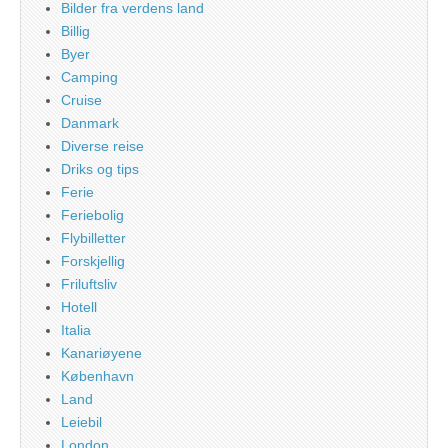
Bilder fra verdens land
Billig
Byer
Camping
Cruise
Danmark
Diverse reise
Driks og tips
Ferie
Feriebolig
Flybilletter
Forskjellig
Friluftsliv
Hotell
Italia
Kanariøyene
København
Land
Leiebil
London