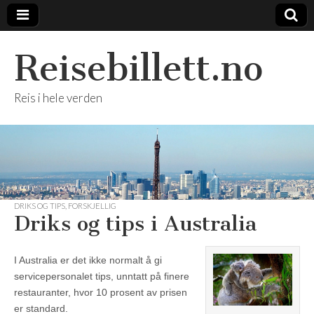
Reisebillett.no
Reis i hele verden
DRIKS OG TIPS
,
FORSKJELLIG
Driks og tips i Australia
I Australia er det ikke normalt å gi
servicepersonalet tips, unntatt på finere
restauranter, hvor 10 prosent av prisen
er standard.