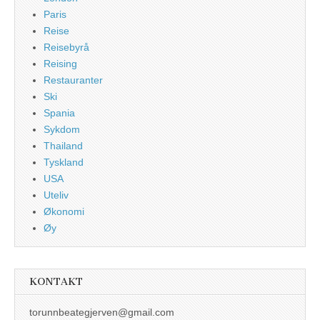
Paris
Reise
Reisebyrå
Reising
Restauranter
Ski
Spania
Sykdom
Thailand
Tyskland
USA
Uteliv
Økonomi
Øy
KONTAKT
torunnbeategjerven@gmail.com