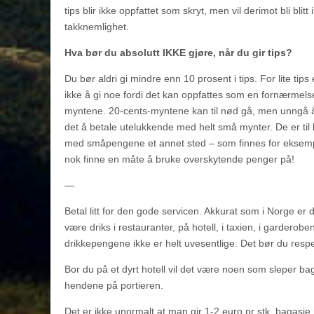
tips blir ikke oppfattet som skryt, men vil derimot bli blit
takknemlighet.
Hva bør du absolutt IKKE gjøre, når du gir tips?
Du bør aldri gi mindre enn 10 prosent i tips. For lite tips
ikke å gi noe fordi det kan oppfattes som en fornærmel
myntene. 20-cents-myntene kan til nød gå, men unngå å 
det å betale utelukkende med helt små mynter. De er til b
med småpengene et annet sted – som finnes for eksempel
nok finne en måte å bruke overskytende penger på!
—
Betal litt for den gode servicen. Akkurat som i Norge er d
være driks i restauranter, på hotell, i taxien, i gardero
drikkepengene ikke er helt uvesentlige. Det bør du resp
Bor du på et dyrt hotell vil det være noen som sleper bag
hendene på portieren.
Det er ikke unormalt at man gir 1-2 euro pr stk. bagasje 