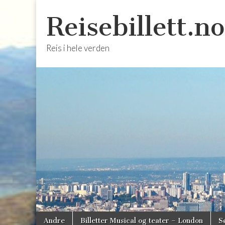
Reisebillett.no
Reis i hele verden
Skip
Main
Andre
Billetter Musical og teater – London
S