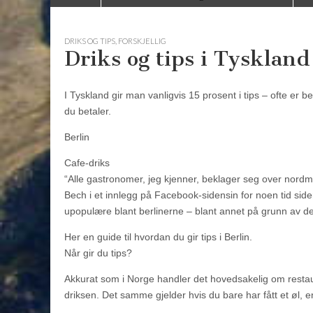
to
menu
content
DRIKS OG TIPS
,
FORSKJELLIG
Driks og tips i Tyskland
I Tyskland gir man vanligvis 15 prosent i tips – ofte er b
du betaler.
Berlin
Cafe-driks
“Alle gastronomer, jeg kjenner, beklager seg over nordme
Bech i et innlegg på Facebook-sidensin for noen tid siden
upopulære blant berlinerne – blant annet på grunn av 
Her en guide til hvordan du gir tips i Berlin.
Når gir du tips?
Akkurat som i Norge handler det hovedsakelig om restau
driksen. Det samme gjelder hvis du bare har fått et øl, en