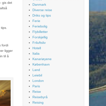
 gis det
Danmark
altså
Diverse reise
Driks og tips
Ferie
Feriebolig
tips.
Flybilletter
Forskjellig
Friluftsliv
 fordi
Hotell
er ligger
Italia
n til å
Kanariøyene
København
Land
Leiebil
London
Paris
Reise
Reisebyrå
Reising