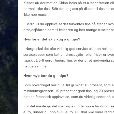
Kjøper du derimot en China-boks på et u-bahnstation ell
normalt ikke tips. Står det et glass på disken til tips pl
ikke noe must.
I Berlin vil du oppleve at det forventes tips på steder hvor v
drosjesjåføren som til kelneren og hos mange frisører st
Hvorfor er det så viktig å gi tips?
I Norge skal det ofte virkelig god service eller en helt spe
servicejobber som kelner, drosjesjåfør eller frisør er svæ
typisk på 5-8 euro i timen. Tips er derfor et nødvendig s
henge sammen.
Hvor mye bør du gi i tips?
Som hovedregel bør du alltid gi minst 10 prosent, som
minimumsgrensen. 15 prosent er godt tips, og 20 prosent
hatt en fantastisk opplevelse, som du virkelig setter på pr
For det meste gir det mening å runde opp – får du for 
euro, runder du opp til 35 euro. Du skal ikke være redd f