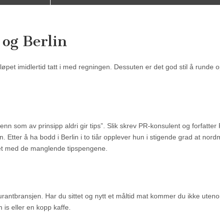
 og Berlin
eløpet imidlertid tatt i med regningen. Dessuten er det god stil å runde 
nn som av prinsipp aldri gir tips”. Slik skrev PR-konsulent og forfatter
. Etter å ha bodd i Berlin i to tiår opplever hun i stigende grad at nord
det med de manglende tipspengene.
rantbransjen. Har du sittet og nytt et måltid mat kommer du ikke uten
 is eller en kopp kaffe.