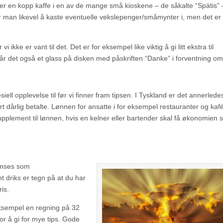
er en kopp kaffe i en av de mange små kioskene – de såkalte “Spätis” –
eier man likevel å kaste eventuelle vekslepenger/småmynter i, men det er 
i ikke er vant til det. Det er for eksempel like viktig å gi litt ekstra til
år det også et glass på disken med påskriften “Danke” i forventning om 
siell opplevelse til før vi finner fram tipsen. I Tyskland er det annerledes
rt dårlig betalte. Lønnen for ansatte i for eksempel restauranter og kafé
upplement til lønnen, hvis en kelner eller bartender skal få økonomien si
 anses som
 driks er tegn på at du har
is.
eksempel en regning på 32
or å gi for mye tips. Gode