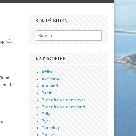
SØK PÅ SIDEN
Search
for:
opp når
KATEGORIER
Afrika
 Randi
Aktiviteter
menn blir
Alle land
Berlin
Bilder fra verdens byer
Bilder fra verdens land
Billig
Byer
om
Camping
Cruise