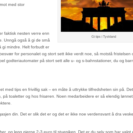
t imot med stor
 er faktisk nesten verre enn
Gi tips i Tyskland
se. Unngå også å gi de små
gi mindre. Helt forbudt er
esvær for personalet og stort sett ikke verdt noe, så motstå fristelsen 
 godteriautomater på stort sett alle u- og s-bahnstationer, du og bar
et med tips en frivillig sak – en måte å uttrykke tilfredsheten sin på. De
ben, på toaletter og hos frisøren. Noen medarbeidere er så elendig lønnet
ektere.
asjen din. Det er slik det er og det er ikke noe verdensvant å dra vesk
her, og legg gjerne 2-3 euro til stuepiken. Det er du selv som har valgt 