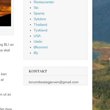
Restauranter
Ski
Spania
Sykdom
Thailand
Tyskland
USA
Uteliv
og BLI av
Økonomi
na skal
Øy
KONTAKT
t kan
 at
torunnbeategjerven@gmail.com
en ut av
det dyre