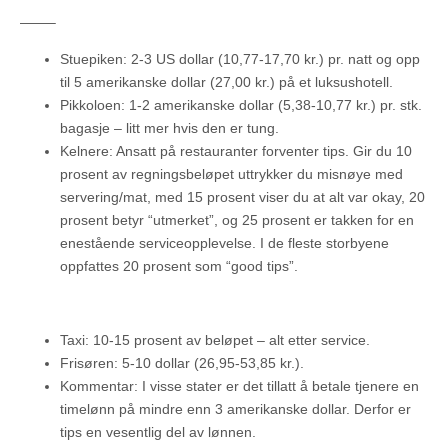
——–
Stuepiken: 2-3 US dollar (10,77-17,70 kr.) pr. natt og opp
til 5 amerikanske dollar (27,00 kr.) på et luksushotell.
Pikkoloen: 1-2 amerikanske dollar (5,38-10,77 kr.) pr. stk.
bagasje – litt mer hvis den er tung.
Kelnere: Ansatt på restauranter forventer tips. Gir du 10
prosent av regningsbeløpet uttrykker du misnøye med
servering/mat, med 15 prosent viser du at alt var okay, 20
prosent betyr “utmerket”, og 25 prosent er takken for en
enestående serviceopplevelse. I de fleste storbyene
oppfattes 20 prosent som “good tips”.
Taxi: 10-15 prosent av beløpet – alt etter service.
Frisøren: 5-10 dollar (26,95-53,85 kr.).
Kommentar: I visse stater er det tillatt å betale tjenere en
timelønn på mindre enn 3 amerikanske dollar. Derfor er
tips en vesentlig del av lønnen.