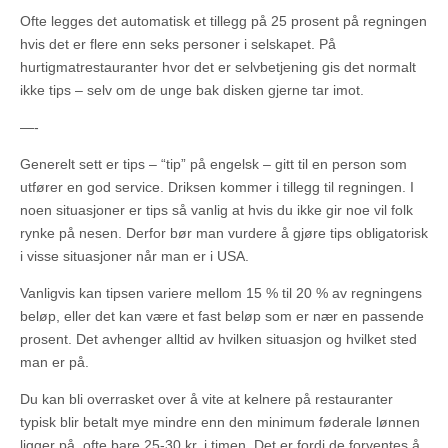
Ofte legges det automatisk et tillegg på 25 prosent på regningen
hvis det er flere enn seks personer i selskapet. På
hurtigmatrestauranter hvor det er selvbetjening gis det normalt
ikke tips – selv om de unge bak disken gjerne tar imot.
—-
Generelt sett er tips – “tip” på engelsk – gitt til en person som
utfører en god service. Driksen kommer i tillegg til regningen. I
noen situasjoner er tips så vanlig at hvis du ikke gir noe vil folk
rynke på nesen. Derfor bør man vurdere å gjøre tips obligatorisk
i visse situasjoner når man er i USA.
Vanligvis kan tipsen variere mellom 15 % til 20 % av regningens
beløp, eller det kan være et fast beløp som er nær en passende
prosent. Det avhenger alltid av hvilken situasjon og hvilket sted
man er på.
Du kan bli overrasket over å vite at kelnere på restauranter
typisk blir betalt mye mindre enn den minimum føderale lønnen
ligger på, ofte bare 25-30 kr. i timen. Det er fordi de forventes å