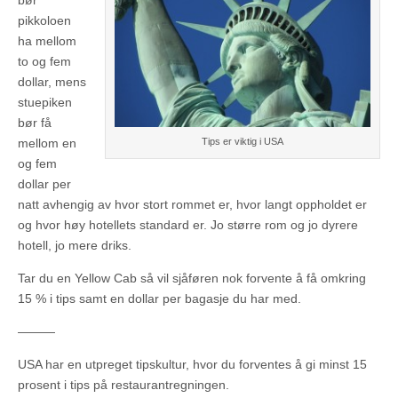
bør
pikkoloen
ha mellom
to og fem
dollar, mens
stuepiken
bør få
mellom en
Tips er viktig i USA
og fem
dollar per
natt avhengig av hvor stort rommet er, hvor langt oppholdet er
og hvor høy hotellets standard er. Jo større rom og jo dyrere
hotell, jo mere driks.
Tar du en Yellow Cab så vil sjåføren nok forvente å få omkring
15 % i tips samt en dollar per bagasje du har med.
———
USA har en utpreget tipskultur, hvor du forventes å gi minst 15
prosent i tips på restaurantregningen.