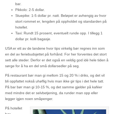
bar.
Pikkolo: 2-5 dollar.
Stuepike: 1-5 dollar pr. natt. Beløpet er avhengig av hvor
stort rommet er, lengden på oppholdet og standarden på
hotellet.
Taxi: Rundt 15 prosent, eventuelt runde opp. I tillegg 1
dollar pr. kolli bagasje.
USA er ett av de landene hvor tips virkelig bør regnes inn som
en del av feriebudsjettet på forhånd. For her forventes det stort
sett alle steder. Derfor er det også en veldig god idé hele tiden å
sørge for å ha en del små dollarsedler på seg.
På restaurant bør man gi mellom 15 og 20 % i driks, og det vil
bli oppfattet nokså uhøflig hvis man ikke gir tips i det hele tatt.
På bar bør man gi 10-15 %, og det samme gjelder på kaféer
med mindre det er selvbetjening, da runder man opp eller
legger igjen noen småpenger.
På hotellet