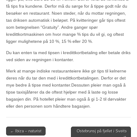
få tips fra kundene. Derfor må du sørge for å tippe godt når du
besøker en restaurant. Noen steder, når du mottar regningen,
tas driksen automatisk i beløpet. På kvitteringer går tips oftest
som betegnelsen “Gratuity”. Andre ganger spør
kredittkortmaskinen om hvor mange % tips du vil gi, og oftest
ligger mulighetene på 10 %, 15 % eller 20 %.
Du kan enten ta med tipsen i kredittkortbetaling eller betale driks
ved siden av regningen i kontanter.
Merk at mange indiske restauranteiere ikke gir tips til kelnerne
deres når du tar den med i kredittkortbetalingen. Derfor er det
mye bedre å tipse med kontanter.Dessuten pleier man også å
tipse taxisjåfører da de oftest hjelper med å laste og losse
bagasjen din. På hotellet pleier man også å gi 1-2 til dørvakter
eller den personen som håndtere bagasjen.
Post
← Ibiza – naturist
Ostebrunsj på fjellet i Sveits
→