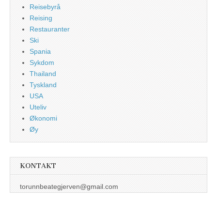
Reisebyrå
Reising
Restauranter
Ski
Spania
Sykdom
Thailand
Tyskland
USA
Uteliv
Økonomi
Øy
KONTAKT
torunnbeategjerven@gmail.com