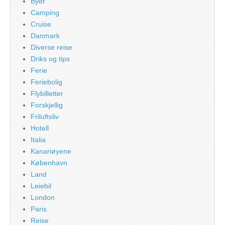
Byer
Camping
Cruise
Danmark
Diverse reise
Driks og tips
Ferie
Feriebolig
Flybilletter
Forskjellig
Friluftsliv
Hotell
Italia
Kanariøyene
København
Land
Leiebil
London
Paris
Reise