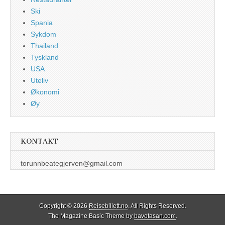
Ski
Spania
Sykdom
Thailand
Tyskland
USA
Uteliv
Økonomi
Øy
KONTAKT
torunnbeategjerven@gmail.com
Copyright © 2026
Reisebillett.no
. All Rights Reserved.
The Magazine Basic Theme by
bavotasan.com
.