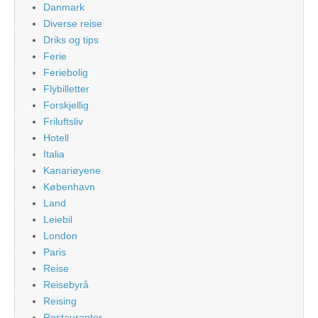
Danmark
Diverse reise
Driks og tips
Ferie
Feriebolig
Flybilletter
Forskjellig
Friluftsliv
Hotell
Italia
Kanariøyene
København
Land
Leiebil
London
Paris
Reise
Reisebyrå
Reising
Restauranter