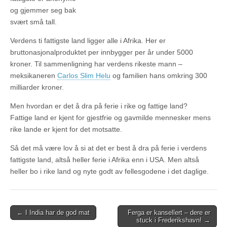
og gjemmer seg bak
svært små tall.
Verdens ti fattigste land ligger alle i Afrika. Her er
bruttonasjonalproduktet per innbygger per år under 5000
kroner. Til sammenligning har verdens rikeste mann –
meksikaneren
Carlos Slim Helu
og familien hans omkring 300
milliarder kroner.
Men hvordan er det å dra på ferie i rike og fattige land?
Fattige land er kjent for gjestfrie og gavmilde mennesker mens
rike lande er kjent for det motsatte.
Så det må være lov å si at det er best å dra på ferie i verdens
fattigste land, altså heller ferie i Afrika enn i USA. Men altså
heller bo i rike land og nyte godt av fellesgodene i det daglige.
Post
← I India har de god mat
Ferga er kansellert – dere er
stuck i Frederikshavn! →
navigation