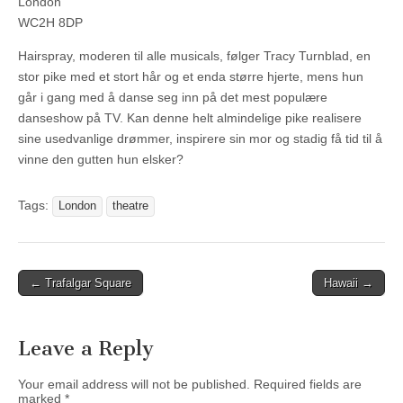
London
WC2H 8DP
Hairspray, moderen til alle musicals, følger Tracy Turnblad, en
stor pike med et stort hår og et enda større hjerte, mens hun
går i gang med å danse seg inn på det mest populære
danseshow på TV. Kan denne helt almindelige pike realisere
sine usedvanlige drømmer, inspirere sin mor og stadig få tid til å
vinne den gutten hun elsker?
Tags:
London
theatre
Post
← Trafalgar Square
Hawaii →
navigation
Leave a Reply
Your email address will not be published.
Required fields are
marked
*