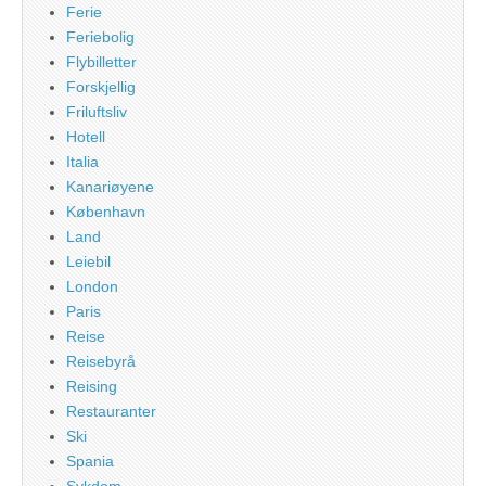
Ferie
Feriebolig
Flybilletter
Forskjellig
Friluftsliv
Hotell
Italia
Kanariøyene
København
Land
Leiebil
London
Paris
Reise
Reisebyrå
Reising
Restauranter
Ski
Spania
Sykdom