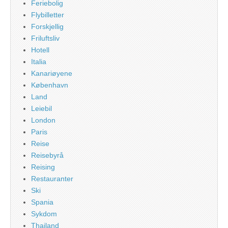
Feriebolig
Flybilletter
Forskjellig
Friluftsliv
Hotell
Italia
Kanariøyene
København
Land
Leiebil
London
Paris
Reise
Reisebyrå
Reising
Restauranter
Ski
Spania
Sykdom
Thailand