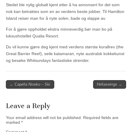
Stedet ble nylig globalt kjent etter å ha annonsert for det som
nok kan betraktes som en av verdens beste jobber. Til Hamilton
Island reiser man for å nyte solen, bade og slappe av.
For å gjøre oppholdet ekstra minneverdig bør man bo på
luksushotellet Qualia Resort.
Du vil kunne gjøre deg kjent med verdens største korallrev (the
Great Barrier Reef), seile katamaran, nyte australsk kokkekunst
og besøke Whitsundays fantastiske strender.
Post
← Capella Niseko – Ski
Hellaswings →
navigation
Leave a Reply
Your email address will not be published.
Required fields are
marked
*