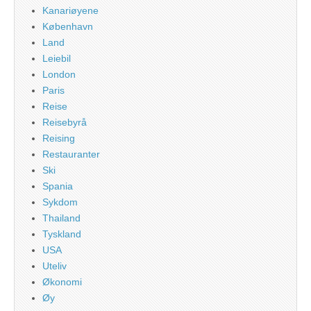
Kanariøyene
København
Land
Leiebil
London
Paris
Reise
Reisebyrå
Reising
Restauranter
Ski
Spania
Sykdom
Thailand
Tyskland
USA
Uteliv
Økonomi
Øy