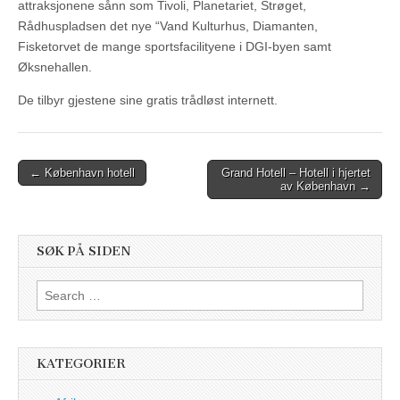
attraksjonene sånn som Tivoli, Planetariet, Strøget,
Rådhuspladsen det nye “Vand Kulturhus, Diamanten,
Fisketorvet de mange sportsfacilityene i DGI-byen samt
Øksnehallen.
De tilbyr gjestene sine gratis trådløst internett.
Post
← København hotell
Grand Hotell – Hotell i hjertet
av København →
navigation
SØK PÅ SIDEN
Search
for:
KATEGORIER