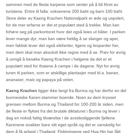
sammen med de fleste karpene som venter på å bli fôret av
turistene. Entre til falla: voksenene 200 baht og barn 100 baht.
Store deler av Kaeng Krachen Nationalpark er øde og uspolert,
for de mer erfarne er det et populært sted å trekke. Man kan
fohøre seg på parkontoret hvor det også leies ut båter. I parken
lever mange dyr, man kan være heldig å se slanger og aper,
men faktisk lever det også elefanter, tigere og leoparder her,
men dem skal man absolutt ikke regne med å se. Prøv for øvrig
å unngå å besøke Kaeng Krachen i helgene da det er et
populært sted for thaiene å campe i de dagene. Nyt for øvrig
turen til parken, som er atskillige plantasjer med bl.a. banan,
ananaser, mais og papaya på veien.
Kaeng Krachen
ligger ikke langt fra Burma og har derfor en del
burmesiske Karen-stammer boende. Noen av dem krysset
grensen mellom Burma og Thailand for 100-200 år siden, men
de fleste er flyktet fra det brutale diktaturet i Burma og lever i
dag en nokså fattig tilværelse i de avsidesliggende fjellene.
Karenene snakker bare sitt eget språk og det er vanskelig for
dem å få arbeid i Thailand. Flyktningene ved Hua Hin har fått