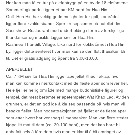
Her kan man få en tur på elefantrygg på en av de 18 elefantene.
Sommerfuglepark: Ligger et par KM nord for Hua Hin.
Golf: Hua Hin har veldig gode muligheter for golf, i området
ligger flere kvalitetsbaner. Spør i resepsjonen på hotellet din.
Sasi-show: Restaurant med underholding i form av forskjellige
thai-danser og musikk. Ligger sør for Hua Hin.
Rashnee Thai-Silk Village: Like nord for klokketårnet i Hua Hin
by, ligger dette senteret hvor man kan se den flott thaisilken bli
til. Det er gratis adgang og åpent fra 9.00-18.00.
APEFJELLET
Ca. 7 KM sør for Hua Hin ligger apefjellet Khao Takiap, hvor
man kan komme i nærkontakt med de fleste aper som lever her.
Hele fjell er hellig område med mange buddhistiske figurer og
tempel, det mest berømte er apetempelet Wat Khao Lad. Av den
grunnen, er det en god ide å kle seg passende på hvis man vil
besøke fjellet. Men hodeattraksjonen på fjellet er de fleste aper
som etter hvert har vent seg til mennesker. Man kan flere steder
kjøpe litt mat til dem (ca. 20-100 baht), men det kan bare bli
anbefalt selv å fôre dem hvis man er klar til å bli omringet av