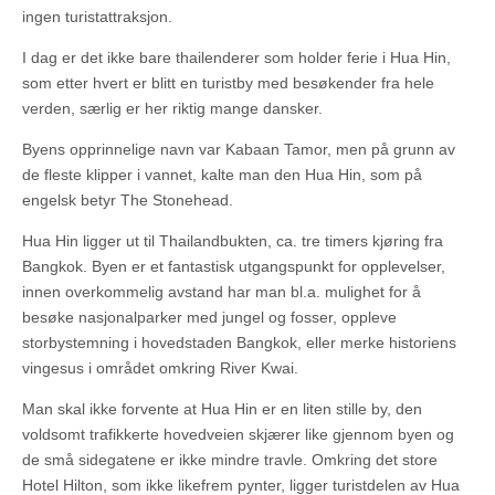
ingen turistattraksjon.
I dag er det ikke bare thailenderer som holder ferie i Hua Hin,
som etter hvert er blitt en turistby med besøkender fra hele
verden, særlig er her riktig mange dansker.
Byens opprinnelige navn var Kabaan Tamor, men på grunn av
de fleste klipper i vannet, kalte man den Hua Hin, som på
engelsk betyr The Stonehead.
Hua Hin ligger ut til Thailandbukten, ca. tre timers kjøring fra
Bangkok. Byen er et fantastisk utgangspunkt for opplevelser,
innen overkommelig avstand har man bl.a. mulighet for å
besøke nasjonalparker med jungel og fosser, oppleve
storbystemning i hovedstaden Bangkok, eller merke historiens
vingesus i området omkring River Kwai.
Man skal ikke forvente at Hua Hin er en liten stille by, den
voldsomt trafikkerte hovedveien skjærer like gjennom byen og
de små sidegatene er ikke mindre travle. Omkring det store
Hotel Hilton, som ikke likefrem pynter, ligger turistdelen av Hua