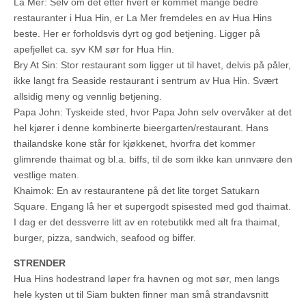
La Mer: Selv om det etter hvert er kommet mange bedre
restauranter i Hua Hin, er La Mer fremdeles en av Hua Hins
beste. Her er forholdsvis dyrt og god betjening. Ligger på
apefjellet ca. syv KM sør for Hua Hin.
Bry At Sin: Stor restaurant som ligger ut til havet, delvis på påler,
ikke langt fra Seaside restaurant i sentrum av Hua Hin. Svært
allsidig meny og vennlig betjening.
Papa John: Tyskeide sted, hvor Papa John selv overvåker at det
hel kjører i denne kombinerte bieergarten/restaurant. Hans
thailandske kone står for kjøkkenet, hvorfra det kommer
glimrende thaimat og bl.a. biffs, til de som ikke kan unnvære den
vestlige maten.
Khaimok: En av restaurantene på det lite torget Satukarn
Square. Engang lå her et supergodt spisested med god thaimat.
I dag er det dessverre litt av en rotebutikk med alt fra thaimat,
burger, pizza, sandwich, seafood og biffer.
STRENDER
Hua Hins hodestrand løper fra havnen og mot sør, men langs
hele kysten ut til Siam bukten finner man små strandavsnitt