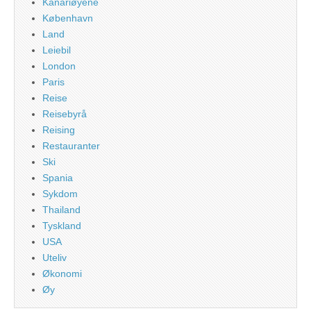
Kanariøyene
København
Land
Leiebil
London
Paris
Reise
Reisebyrå
Reising
Restauranter
Ski
Spania
Sykdom
Thailand
Tyskland
USA
Uteliv
Økonomi
Øy