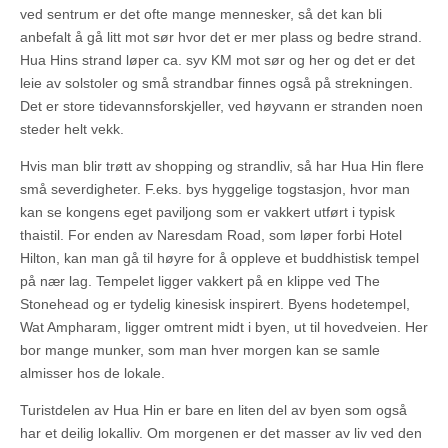
ved sentrum er det ofte mange mennesker, så det kan bli
anbefalt å gå litt mot sør hvor det er mer plass og bedre strand.
Hua Hins strand løper ca. syv KM mot sør og her og det er det
leie av solstoler og små strandbar finnes også på strekningen.
Det er store tidevannsforskjeller, ved høyvann er stranden noen
steder helt vekk.
Hvis man blir trøtt av shopping og strandliv, så har Hua Hin flere
små severdigheter. F.eks. bys hyggelige togstasjon, hvor man
kan se kongens eget paviljong som er vakkert utført i typisk
thaistil. For enden av Naresdam Road, som løper forbi Hotel
Hilton, kan man gå til høyre for å oppleve et buddhistisk tempel
på nær lag. Tempelet ligger vakkert på en klippe ved The
Stonehead og er tydelig kinesisk inspirert. Byens hodetempel,
Wat Ampharam, ligger omtrent midt i byen, ut til hovedveien. Her
bor mange munker, som man hver morgen kan se samle
almisser hos de lokale.
Turistdelen av Hua Hin er bare en liten del av byen som også
har et deilig lokalliv. Om morgenen er det masser av liv ved den