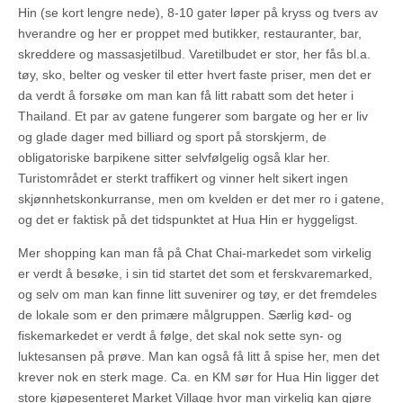
Hin (se kort lengre nede), 8-10 gater løper på kryss og tvers av
hverandre og her er proppet med butikker, restauranter, bar,
skreddere og massasjetilbud. Varetilbudet er stor, her fås bl.a.
tøy, sko, belter og vesker til etter hvert faste priser, men det er
da verdt å forsøke om man kan få litt rabatt som det heter i
Thailand. Et par av gatene fungerer som bargate og her er liv
og glade dager med billiard og sport på storskjerm, de
obligatoriske barpikene sitter selvfølgelig også klar her.
Turistområdet er sterkt traffikert og vinner helt sikert ingen
skjønnhetskonkurranse, men om kvelden er det mer ro i gatene,
og det er faktisk på det tidspunktet at Hua Hin er hyggeligst.
Mer shopping kan man få på Chat Chai-markedet som virkelig
er verdt å besøke, i sin tid startet det som et ferskvaremarked,
og selv om man kan finne litt suvenirer og tøy, er det fremdeles
de lokale som er den primære målgruppen. Særlig kød- og
fiskemarkedet er verdt å følge, det skal nok sette syn- og
luktesansen på prøve. Man kan også få litt å spise her, men det
krever nok en sterk mage. Ca. en KM sør for Hua Hin ligger det
store kjøpesenteret Market Village hvor man virkelig kan gjøre