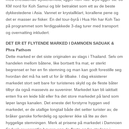
KM nord for Koh Samui og blir betraktet som ett av de beste
dykkestedene i Asia. Vannet er krystallklart, korallene pene og
det er masser av fisker. En del tour-byrå i Hua Hin har Koh Tao
på programmet som ferdigpakkede 3-dag turer med transport
og overnatting inkludert.
DET ER ET FLYTENDE MARKED I DAMNOEN SADUAK &
Phra Pathom
Dette marked er det siste originalen av slags i Thailand. Selv om
handelen mellom båtene, like bortsett fra mat, er sterkt
begrenset er her en fin stemning og man kan godt forestille seg
hvordan det må ha sett ut for år tilbake. I dag eksisterer
markedet stort sett bare for turistenes skyld og de fleste båter
tilbyr da også massevis av suvenirer. Markedet kan bli iakttatt
enten fra en leide båt eller fra det store markedet på land som
løper langs kanalen. Det eneste det forstyrre hyggen ved
markedet, er de utallige longtail både det setter turister av, de
bråker ganske forferdelig og spolerer ikke så lite av den
hyggelige stemningen. Merk at prisene på markedet i Damnoen