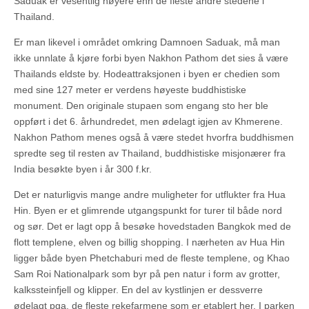
Saduak er vesentlig høyere enn de fleste andre stedene i
Thailand.
Er man likevel i området omkring Damnoen Saduak, må man
ikke unnlate å kjøre forbi byen Nakhon Pathom det sies å være
Thailands eldste by. Hodeattraksjonen i byen er chedien som
med sine 127 meter er verdens høyeste buddhistiske
monument. Den originale stupaen som engang sto her ble
oppført i det 6. århundredet, men ødelagt igjen av Khmerene.
Nakhon Pathom menes også å være stedet hvorfra buddhismen
spredte seg til resten av Thailand, buddhistiske misjonærer fra
India besøkte byen i år 300 f.kr.
Det er naturligvis mange andre muligheter for utflukter fra Hua
Hin. Byen er et glimrende utgangspunkt for turer til både nord
og sør. Det er lagt opp å besøke hovedstaden Bangkok med de
flott templene, elven og billig shopping. I nærheten av Hua Hin
ligger både byen Phetchaburi med de fleste templene, og Khao
Sam Roi Nationalpark som byr på pen natur i form av grotter,
kalkssteinfjell og klipper. En del av kystlinjen er dessverre
ødelagt pga. de fleste rekefarmene som er etablert her. I parken