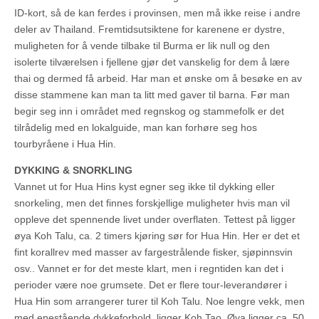
ID-kort, så de kan ferdes i provinsen, men må ikke reise i andre
deler av Thailand. Fremtidsutsiktene for karenene er dystre,
muligheten for å vende tilbake til Burma er lik null og den
isolerte tilværelsen i fjellene gjør det vanskelig for dem å lære
thai og dermed få arbeid. Har man et ønske om å besøke en av
disse stammene kan man ta litt med gaver til barna. Før man
begir seg inn i området med regnskog og stammefolk er det
tilrådelig med en lokalguide, man kan forhøre seg hos
tourbyråene i Hua Hin.
DYKKING & SNORKLING
Vannet ut for Hua Hins kyst egner seg ikke til dykking eller
snorkeling, men det finnes forskjellige muligheter hvis man vil
oppleve det spennende livet under overflaten. Tettest på ligger
øya Koh Talu, ca. 2 timers kjøring sør for Hua Hin. Her er det et
fint korallrev med masser av fargestrålende fisker, sjøpinnsvin
osv.. Vannet er for det meste klart, men i regntiden kan det i
perioder være noe grumsete. Det er flere tour-leverandører i
Hua Hin som arrangerer turer til Koh Talu. Noe lengre vekk, men
med enestående dykkeforhold, ligger Koh Tao. Øya ligger ca. 50