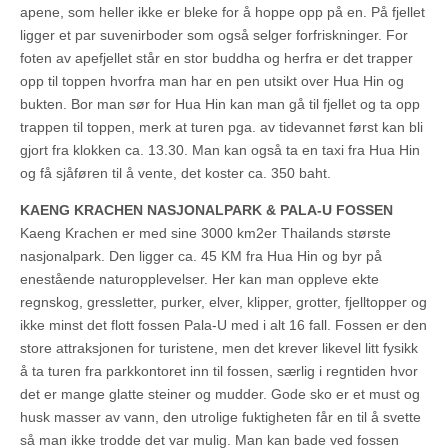
apene, som heller ikke er bleke for å hoppe opp på en. På fjellet
ligger et par suvenirboder som også selger forfriskninger. For
foten av apefjellet står en stor buddha og herfra er det trapper
opp til toppen hvorfra man har en pen utsikt over Hua Hin og
bukten. Bor man sør for Hua Hin kan man gå til fjellet og ta opp
trappen til toppen, merk at turen pga. av tidevannet først kan bli
gjort fra klokken ca. 13.30. Man kan også ta en taxi fra Hua Hin
og få sjåføren til å vente, det koster ca. 350 baht.
KAENG KRACHEN NASJONALPARK & PALA-U FOSSEN
Kaeng Krachen er med sine 3000 km2er Thailands største
nasjonalpark. Den ligger ca. 45 KM fra Hua Hin og byr på
enestående naturopplevelser. Her kan man oppleve ekte
regnskog, gressletter, purker, elver, klipper, grotter, fjelltopper og
ikke minst det flott fossen Pala-U med i alt 16 fall. Fossen er den
store attraksjonen for turistene, men det krever likevel litt fysikk
å ta turen fra parkkontoret inn til fossen, særlig i regntiden hvor
det er mange glatte steiner og mudder. Gode sko er et must og
husk masser av vann, den utrolige fuktigheten får en til å svette
så man ikke trodde det var mulig. Man kan bade ved fossen