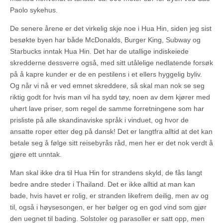
Paolo sykehus.
De senere årene er det virkelig skje noe i Hua Hin, siden jeg sist
besøkte byen har både McDonalds, Burger King, Subway og
Starbucks inntak Hua Hin. Det har de utallige indiskeiede
skredderne dessverre også, med sitt utålelige nedlatende forsøk
på å kapre kunder er de en pestilens i et ellers hyggelig byliv.
Og når vi nå er ved emnet skreddere, så skal man nok se seg
riktig godt for hvis man vil ha sydd tøy, noen av dem kjører med
uhørt lave priser, som regel de samme forretningene som har
prisliste på alle skandinaviske språk i vinduet, og hvor de
ansatte roper etter deg på dansk! Det er langtfra alltid at det kan
betale seg å følge sitt reisebyrås råd, men her er det nok verdt å
gjøre ett unntak.
Man skal ikke dra til Hua Hin for strandens skyld, de fås langt
bedre andre steder i Thailand. Det er ikke alltid at man kan
bade, hvis havet er rolig, er stranden likefrem deilig, men av og
til, også i høysesongen, er her bølger og en god vind som gjør
den uegnet til bading. Solstoler og parasoller er satt opp, men