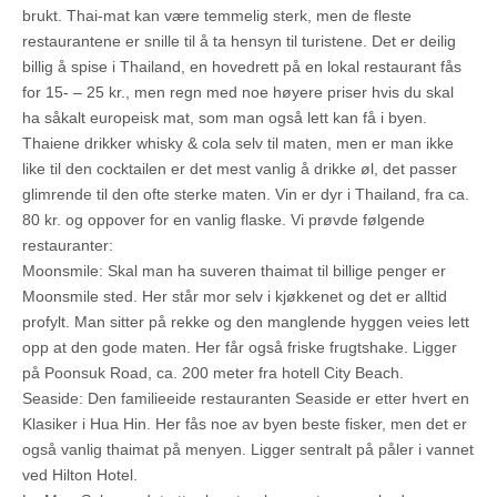
brukt. Thai-mat kan være temmelig sterk, men de fleste
restaurantene er snille til å ta hensyn til turistene. Det er deilig
billig å spise i Thailand, en hovedrett på en lokal restaurant fås
for 15- – 25 kr., men regn med noe høyere priser hvis du skal
ha såkalt europeisk mat, som man også lett kan få i byen.
Thaiene drikker whisky & cola selv til maten, men er man ikke
like til den cocktailen er det mest vanlig å drikke øl, det passer
glimrende til den ofte sterke maten. Vin er dyr i Thailand, fra ca.
80 kr. og oppover for en vanlig flaske. Vi prøvde følgende
restauranter:
Moonsmile: Skal man ha suveren thaimat til billige penger er
Moonsmile sted. Her står mor selv i kjøkkenet og det er alltid
profylt. Man sitter på rekke og den manglende hyggen veies lett
opp at den gode maten. Her får også friske frugtshake. Ligger
på Poonsuk Road, ca. 200 meter fra hotell City Beach.
Seaside: Den familieeide restauranten Seaside er etter hvert en
Klasiker i Hua Hin. Her fås noe av byen beste fisker, men det er
også vanlig thaimat på menyen. Ligger sentralt på påler i vannet
ved Hilton Hotel.