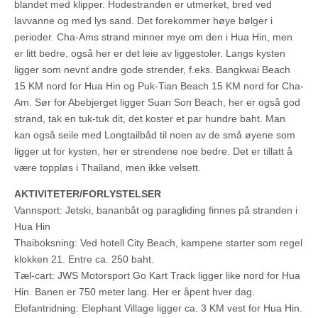
blandet med klipper. Hodestranden er utmerket, bred ved
lavvanne og med lys sand. Det forekommer høye bølger i
perioder. Cha-Ams strand minner mye om den i Hua Hin, men
er litt bedre, også her er det leie av liggestoler. Langs kysten
ligger som nevnt andre gode strender, f.eks. Bangkwai Beach
15 KM nord for Hua Hin og Puk-Tian Beach 15 KM nord for Cha-
Am. Sør for Abebjerget ligger Suan Son Beach, her er også god
strand, tak en tuk-tuk dit, det koster et par hundre baht. Man
kan også seile med Longtailbåd til noen av de små øyene som
ligger ut for kysten, her er strendene noe bedre. Det er tillatt å
være toppløs i Thailand, men ikke velsett.
AKTIVITETER/FORLYSTELSER
Vannsport: Jetski, bananbåt og paragliding finnes på stranden i
Hua Hin
Thaiboksning: Ved hotell City Beach, kampene starter som regel
klokken 21. Entre ca. 250 baht.
Tæl-cart: JWS Motorsport Go Kart Track ligger like nord for Hua
Hin. Banen er 750 meter lang. Her er åpent hver dag.
Elefantridning: Elephant Village ligger ca. 3 KM vest for Hua Hin.