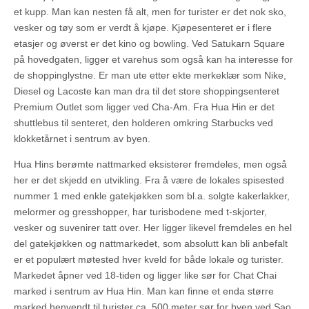
et kupp. Man kan nesten få alt, men for turister er det nok sko,
vesker og tøy som er verdt å kjøpe. Kjøpesenteret er i flere
etasjer og øverst er det kino og bowling. Ved Satukarn Square
på hovedgaten, ligger et varehus som også kan ha interesse for
de shoppinglystne. Er man ute etter ekte merkeklær som Nike,
Diesel og Lacoste kan man dra til det store shoppingsenteret
Premium Outlet som ligger ved Cha-Am. Fra Hua Hin er det
shuttlebus til senteret, den holderen omkring Starbucks ved
klokketårnet i sentrum av byen.
Hua Hins berømte nattmarked eksisterer fremdeles, men også
her er det skjedd en utvikling. Fra å være de lokales spisested
nummer 1 med enkle gatekjøkken som bl.a. solgte kakerlakker,
melormer og gresshopper, har turisbodene med t-skjorter,
vesker og suvenirer tatt over. Her ligger likevel fremdeles en hel
del gatekjøkken og nattmarkedet, som absolutt kan bli anbefalt
er et populært møtested hver kveld for både lokale og turister.
Markedet åpner ved 18-tiden og ligger like sør for Chat Chai
marked i sentrum av Hua Hin. Man kan finne et enda større
marked henvendt til turister ca. 500 meter sør for byen ved Sao