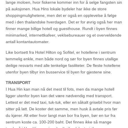
lange moloen, hvor fiskerne kommer inn for å selge fangsten sin
på auksjonen. Hua Hins lokale bydeler har ikke de store
shoppingmulighetene, men det er også en opplevelse å følge
med i den thailandske hverdagen. Det er for øvrig også her man
finner mange billige hotell og guesthouse. Rundt i byen finnes
minimarked, internettkafeer, veklsebureauer og et overveldende
antall kontantautomater.
Like bortsett fra Hotel Hilton og Sofitel, er hotellene i sentrum
temmelig enkle, men både nord og sør for byen finnes utallige
deilige resvarts med alle tenkelige fasiliteter. De fleste hotellene
utenfor byen tilbyr inn busservice til byen for gjestene sine.
TRANSPORT
I Hua Hin kan man nå det mest til fots, men da mange hotell
ligger utenfor byen kan det være nødvendig med transport.
Lettest er det med taxi, tuk-tuk, eller en såkalt grisebil hvor man
sitter på latt. De koster det samme, men husk å avtale pris før
du kjører. Alt etter hvor langt man bor fra byen, bør en tur fra
sentrum koste ca. 100-200 baht. Det finnes ikke så mange