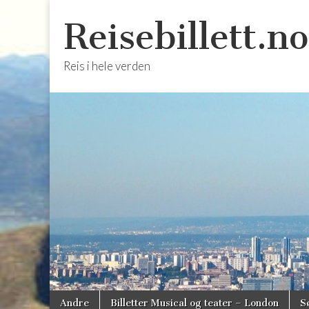
Reisebillett.no
Reis i hele verden
Skip
Main
Andre
Billetter Musical og teater – London
S