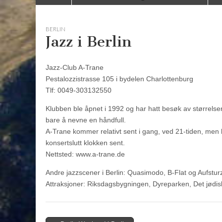
to
menu
content
BERLIN
Jazz i Berlin
Jazz-Club A-Trane
Pestalozzistrasse 105 i bydelen Charlottenburg
Tlf: 0049-303132550
Klubben ble åpnet i 1992 og har hatt besøk av størrelse
bare å nevne en håndfull.
A-Trane kommer relativt sent i gang, ved 21-tiden, men h
konsertslutt klokken sent.
Nettsted: www.a-trane.de
Andre jazzscener i Berlin: Quasimodo, B-Flat og Aufstur
Attraksjoner: Riksdagsbygningen, Dyreparken, Det jødi