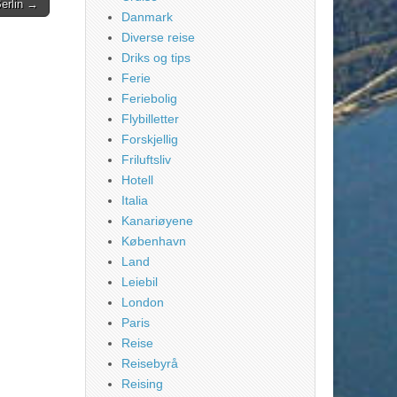
Berlin →
Danmark
Diverse reise
Driks og tips
Ferie
Feriebolig
Flybilletter
Forskjellig
Friluftsliv
Hotell
Italia
Kanariøyene
København
Land
Leiebil
London
Paris
Reise
Reisebyrå
Reising