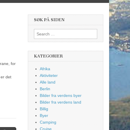
SØK PÅ SIDEN
Search
for:
KATEGORIER
rane, for
Afrika
Aktiviteter
 er det
Alle land
Berlin
Bilder fra verdens byer
Bilder fra verdens land
Billig
Byer
Camping
Cruise