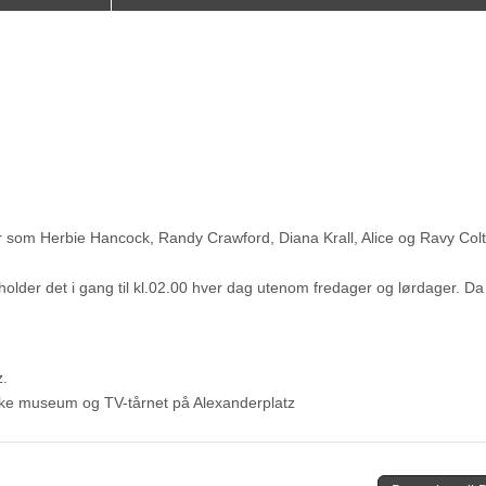
r som Herbie Hancock, Randy Crawford, Diana Krall, Alice og Ravy Colt
older det i gang til kl.02.00 hver dag utenom fredager og lørdager. Da
z.
ske museum og TV-tårnet på Alexanderplatz