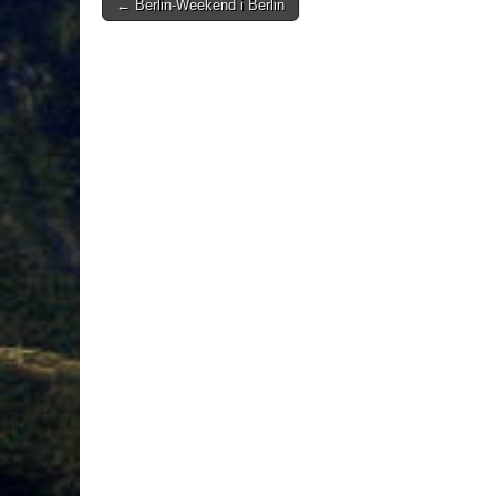
Post
← Berlin-Weekend i Berlin
navigation