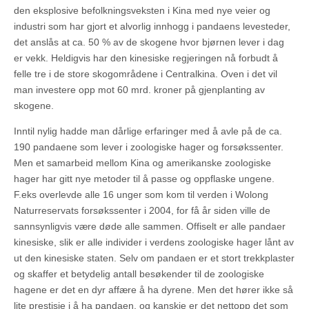
den eksplosive befolkningsveksten i Kina med nye veier og
industri som har gjort et alvorlig innhogg i pandaens levesteder,
det anslås at ca. 50 % av de skogene hvor bjørnen lever i dag
er vekk. Heldigvis har den kinesiske regjeringen nå forbudt å
felle tre i de store skogområdene i Centralkina. Oven i det vil
man investere opp mot 60 mrd. kroner på gjenplanting av
skogene.
Inntil nylig hadde man dårlige erfaringer med å avle på de ca.
190 pandaene som lever i zoologiske hager og forsøkssenter.
Men et samarbeid mellom Kina og amerikanske zoologiske
hager har gitt nye metoder til å passe og oppflaske ungene.
F.eks overlevde alle 16 unger som kom til verden i Wolong
Naturreservats forsøkssenter i 2004, for få år siden ville de
sannsynligvis være døde alle sammen. Offiselt er alle pandaer
kinesiske, slik er alle individer i verdens zoologiske hager lånt av
ut den kinesiske staten. Selv om pandaen er et stort trekkplaster
og skaffer et betydelig antall besøkender til de zoologiske
hagene er det en dyr affære å ha dyrene. Men det hører ikke så
lite prestisje i å ha pandaen, og kanskje er det nettopp det som