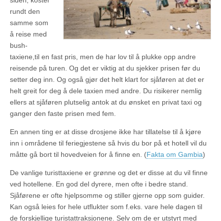
siden, koster
rundt den
samme som
å reise med
bush-
taxiene,til en fast pris, men de har lov til å plukke opp andre
reisende på turen. Og det er viktig at du sjekker prisen før du
setter deg inn. Og også gjør det helt klart for sjåføren at det er
helt greit for deg å dele taxien med andre. Du risikerer nemlig
ellers at sjåføren plutselig antok at du ønsket en privat taxi og
ganger den faste prisen med fem.
En annen ting er at disse drosjene ikke har tillatelse til å kjøre
inn i områdene til feriegjestene så hvis du bor på et hotell vil du
måtte gå bort til hovedveien for å finne en. (
Fakta om Gambia
)
De vanlige turisttaxiene er grønne og det er disse at du vil finne
ved hotellene. En god del dyrere, men ofte i bedre stand.
Sjåførene er ofte hjelpsomme og stiller gjerne opp som guider.
Kan også leies for hele utflukter som f.eks. vare hele dagen til
de forskjellige turistattraksjonene. Selv om de er utstyrt med