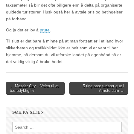
taksameter så blir det ofte billigere enn å delta på organiserte
guidede turistturer. Husk også her å avtale pris og betingelser
på forhånd.
Og ja det er lov å
prute
.
Til slutt er det bare å minne på at man fortsatt er i et land hvor
sikkerheten og trafikkbildet ikke er helt som vi er vant til her
hjemme, så dersom du vil utforske landet på egenhånd så er
det veldig viktig å bruke hodet.
Post
← Masdar City – Veien til et
5 ting bare turister gjør i
bæredyktig liv
Amsterdam →
navigation
SØK PÅ SIDEN
Search
for: