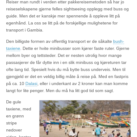
Reiser man rundt i verden etter pakkereisemetoden så har jo
reiseselskapene gjerne felles sightseeing opplegg med buss og
guide. Men det er kanskje mer spennende å oppleve litt på
egenhånd. La oss se litt på de forskjellige mulighetene for
transport i Gambia.
Den billigste formen av offentlig transport er de såkalte
bush-
taxiene
. Dette er hvite minibusser som kjører faste ruter. Gjerne
mellom byer og tettsteder. Det er nesten utrolig hvor mange
passasjerer de får dytte inn i en slik minibuss og kjøreturen tar
ofte lang tid. Spesielt hvis du må bytte buss underveis. Men til
gjengjeld er det en veldig billig måte å reise på. Med en fastpris
på ca. 10
Dalasi
, eller i underkant av 2 kroner kan man komme
langt for lite penger. Men du må ha litt god tid som sagt.
De gule
taxiene, med
en grønn
stripe
nedover