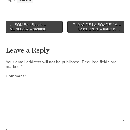
naturist
Post
← SON Bou Beach –
PLAYA DE LA BOADELLA –
MENORCA – naturist
Costa Brava – naturist →
navigation
Leave a Reply
Your email address will not be published.
Required fields are
marked
*
Comment
*