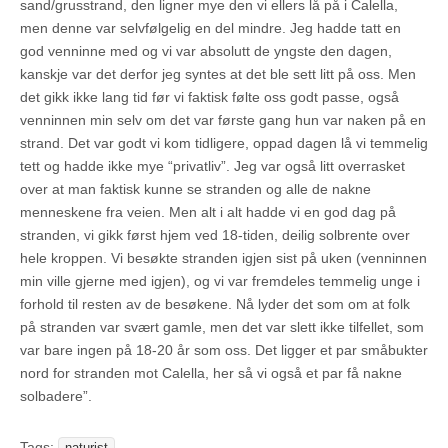
sand/grusstrand, den ligner mye den vi ellers lå på i Calella,
men denne var selvfølgelig en del mindre. Jeg hadde tatt en
god venninne med og vi var absolutt de yngste den dagen,
kanskje var det derfor jeg syntes at det ble sett litt på oss. Men
det gikk ikke lang tid før vi faktisk følte oss godt passe, også
venninnen min selv om det var første gang hun var naken på en
strand. Det var godt vi kom tidligere, oppad dagen lå vi temmelig
tett og hadde ikke mye “privatliv”. Jeg var også litt overrasket
over at man faktisk kunne se stranden og alle de nakne
menneskene fra veien. Men alt i alt hadde vi en god dag på
stranden, vi gikk først hjem ved 18-tiden, deilig solbrente over
hele kroppen. Vi besøkte stranden igjen sist på uken (venninnen
min ville gjerne med igjen), og vi var fremdeles temmelig unge i
forhold til resten av de besøkene. Nå lyder det som om at folk
på stranden var svært gamle, men det var slett ikke tilfellet, som
var bare ingen på 18-20 år som oss. Det ligger et par småbukter
nord for stranden mot Calella, her så vi også et par få nakne
solbadere”.
Tags: