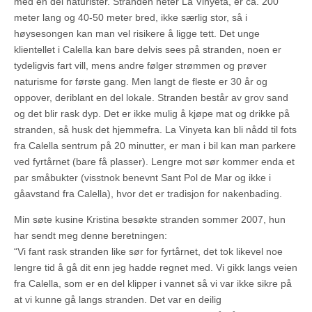
med en del naturister. Stranden heter La Vinyeta, er ca. 200
meter lang og 40-50 meter bred, ikke særlig stor, så i
høysesongen kan man vel risikere å ligge tett. Det unge
klientellet i Calella kan bare delvis sees på stranden, noen er
tydeligvis fart vill, mens andre følger strømmen og prøver
naturisme for første gang. Men langt de fleste er 30 år og
oppover, deriblant en del lokale. Stranden består av grov sand
og det blir rask dyp. Det er ikke mulig å kjøpe mat og drikke på
stranden, så husk det hjemmefra. La Vinyeta kan bli nådd til fots
fra Calella sentrum på 20 minutter, er man i bil kan man parkere
ved fyrtårnet (bare få plasser). Lengre mot sør kommer enda et
par småbukter (visstnok benevnt Sant Pol de Mar og ikke i
gåavstand fra Calella), hvor det er tradisjon for nakenbading.
Min søte kusine Kristina besøkte stranden sommer 2007, hun
har sendt meg denne beretningen:
“Vi fant rask stranden like sør for fyrtårnet, det tok likevel noe
lengre tid å gå dit enn jeg hadde regnet med. Vi gikk langs veien
fra Calella, som er en del klipper i vannet så vi var ikke sikre på
at vi kunne gå langs stranden. Det var en deilig