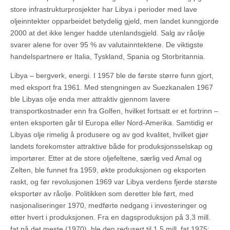
store infrastrukturprosjekter har Libya i perioder med lave
oljeinntekter opparbeidet betydelig gjeld, men landet kunngjorde
2000 at det ikke lenger hadde utenlandsgjeld. Salg av råolje
svarer alene for over 95 % av valutainntektene. De viktigste
handelspartnere er Italia, Tyskland, Spania og Storbritannia.
Libya – bergverk, energi. I 1957 ble de første større funn gjort,
med eksport fra 1961. Med stengningen av Suezkanalen 1967
ble Libyas olje enda mer attraktiv gjennom lavere
transportkostnader enn fra Golfen, hvilket fortsatt er et fortrinn –
enten eksporten går til Europa eller Nord-Amerika. Samtidig er
Libyas olje rimelig å produsere og av god kvalitet, hvilket gjør
landets forekomster attraktive både for produksjonsselskap og
importører. Etter at de store oljefeltene, særlig ved Amal og
Zelten, ble funnet fra 1959, økte produksjonen og eksporten
raskt, og før revolusjonen 1969 var Libya verdens fjerde største
eksportør av råolje. Politikken som deretter ble ført, med
nasjonaliseringer 1970, medførte nedgang i investeringer og
etter hvert i produksjonen. Fra en dagsproduksjon på 3,3 mill.
fat på det meste (1970), ble den redusert til 1,5 mill. fat 1975;