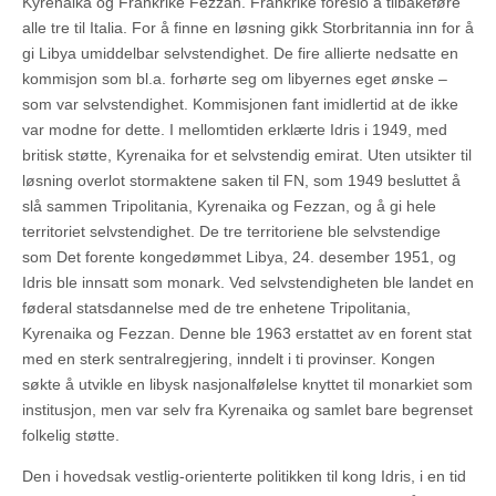
Kyrenaika og Frankrike Fezzan. Frankrike foreslo å tilbakeføre
alle tre til Italia. For å finne en løsning gikk Storbritannia inn for å
gi Libya umiddelbar selvstendighet. De fire allierte nedsatte en
kommisjon som bl.a. forhørte seg om libyernes eget ønske –
som var selvstendighet. Kommisjonen fant imidlertid at de ikke
var modne for dette. I mellomtiden erklærte Idris i 1949, med
britisk støtte, Kyrenaika for et selvstendig emirat. Uten utsikter til
løsning overlot stormaktene saken til FN, som 1949 besluttet å
slå sammen Tripolitania, Kyrenaika og Fezzan, og å gi hele
territoriet selvstendighet. De tre territoriene ble selvstendige
som Det forente kongedømmet Libya, 24. desember 1951, og
Idris ble innsatt som monark. Ved selvstendigheten ble landet en
føderal statsdannelse med de tre enhetene Tripolitania,
Kyrenaika og Fezzan. Denne ble 1963 erstattet av en forent stat
med en sterk sentralregjering, inndelt i ti provinser. Kongen
søkte å utvikle en libysk nasjonalfølelse knyttet til monarkiet som
institusjon, men var selv fra Kyrenaika og samlet bare begrenset
folkelig støtte.
Den i hovedsak vestlig-orienterte politikken til kong Idris, i en tid