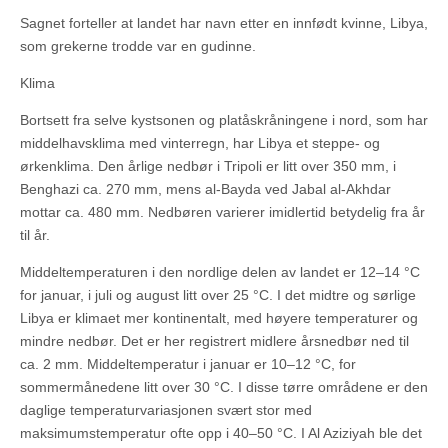
Sagnet forteller at landet har navn etter en innfødt kvinne, Libya,
som grekerne trodde var en gudinne.
Klima
Bortsett fra selve kystsonen og platåskråningene i nord, som har
middelhavsklima med vinterregn, har Libya et steppe- og
ørkenklima. Den årlige nedbør i Tripoli er litt over 350 mm, i
Benghazi ca. 270 mm, mens al-Bayda ved Jabal al-Akhdar
mottar ca. 480 mm. Nedbøren varierer imidlertid betydelig fra år
til år.
Middeltemperaturen i den nordlige delen av landet er 12–14 °C
for januar, i juli og august litt over 25 °C. I det midtre og sørlige
Libya er klimaet mer kontinentalt, med høyere temperaturer og
mindre nedbør. Det er her registrert midlere årsnedbør ned til
ca. 2 mm. Middeltemperatur i januar er 10–12 °C, for
sommermånedene litt over 30 °C. I disse tørre områdene er den
daglige temperaturvariasjonen svært stor med
maksimumstemperatur ofte opp i 40–50 °C. I Al Aziziyah ble det