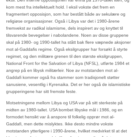
eksil. Den interne opposisjonen var ennå på 1970-tallet liten, og
kom mest fra intellektuelt hold. I eksil vokste det frem en
fragmentert opposisjon, som har bestått både av sekulære og
religiøse organisasjoner. Også i Libya var det i 1980-årene
fremvekst av radikal islamisme, dels inspirert av og knyttet til
tilsvarende bevegelser i nabolandene. Noen av disse gruppene
skal på 1980- og 1990-tallet ha stått bak flere væpnede aksjoner
mot al-Gaddafis regime. Også eksilgrupper har forsøkt å styrte
regimet, og den militære grenen til den største eksilgruppen,
National Front for the Salvation of Libya (NFSL), utførte 1984 et
angrep på en libysk militærleir. Noe av motstanden mot al-
Gaddafi kommer også fra stammer som tradisjonelt støtter
sanusiene, vesentlig i Kyrenaika. Det er her også de islamistiske
grupperingene har sitt fremste feste.
Motsetningene mellom Libya og USA var på sitt sterkeste på
midten av 1980-tallet. USA bombet libyske mål i 1986, og en
formodet hensikt var å anspore til folkelig opprør mot al-
Gaddafi, men dette mislyktes. Ikke desto mindre vokste
motstanden ytterligere i 1990-årene, hvilket medvirket til at det