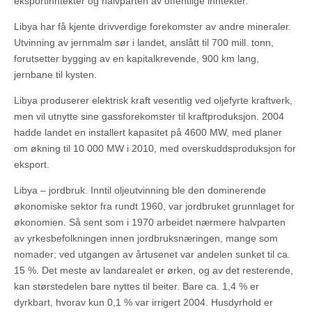
eksportinntekter og halvparten av offentlige inntekter.
Libya har få kjente drivverdige forekomster av andre mineraler.
Utvinning av jernmalm sør i landet, anslått til 700 mill. tonn,
forutsetter bygging av en kapitalkrevende, 900 km lang,
jernbane til kysten.
Libya produserer elektrisk kraft vesentlig ved oljefyrte kraftverk,
men vil utnytte sine gassforekomster til kraftproduksjon. 2004
hadde landet en installert kapasitet på 4600 MW, med planer
om økning til 10 000 MW i 2010, med overskuddsproduksjon for
eksport.
Libya – jordbruk. Inntil oljeutvinning ble den dominerende
økonomiske sektor fra rundt 1960, var jordbruket grunnlaget for
økonomien. Så sent som i 1970 arbeidet nærmere halvparten
av yrkesbefolkningen innen jordbruksnæringen, mange som
nomader; ved utgangen av årtusenet var andelen sunket til ca.
15 %. Det meste av landarealet er ørken, og av det resterende,
kan størstedelen bare nyttes til beiter. Bare ca. 1,4 % er
dyrkbart, hvorav kun 0,1 % var irrigert 2004. Husdyrhold er