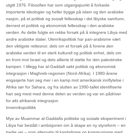
utgitt 1976. Filosofien har som utgangspunkt å forkaste
importerte ideologier og heller bygge på islam og den arabiske
nasjon, på et politisk og sosialt fellesskap i det libyske samfunn,
dernest et politisk og økonomisk fellesskap i den arabiske
verden. Av dette fulgte en rekke forsøk på å integrere Libya med
andre arabiske stater. Utenrikspolitisk har pan-arabisme vært
den viktigste rettesnor, dels om et forsøk på å forene den
arabiske verden til en sterk kulturell og politisk enhet, dels om
en front mot Israel og dets allierte til støtte for den palestinske
kampen. I tillegg har al-Gaddafi søkt politisk og økonomisk
integrasjon i Maghreb-regionen (Nord-Afrika). I 1980-årene
engasjerte han seg mer i en kamp mot amerikansk innflytelse i
Afrika sør for Sahara, og fra slutten av 1990-tallet identifiserte
han seg mest med denne delen av verden og var en pådriver
for økt afrikansk integrasjon.
Innenrikspolitikk
Mye av Muammar al-Gaddafis politiske og sosiale eksperiment i
Libya har bestått i ambisjonen om å skape en ny styreform – en
tredje vei – som alternativ til kapitalisme og kommunisme med