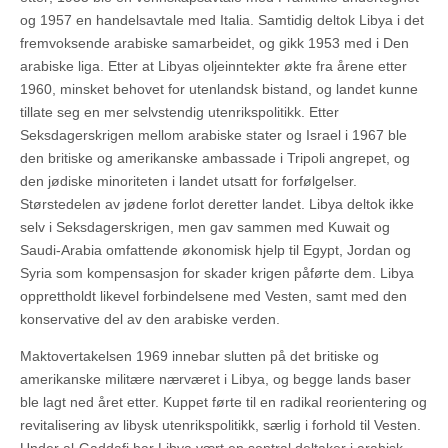
og 1957 en handelsavtale med Italia. Samtidig deltok Libya i det
fremvoksende arabiske samarbeidet, og gikk 1953 med i Den
arabiske liga. Etter at Libyas oljeinntekter økte fra årene etter
1960, minsket behovet for utenlandsk bistand, og landet kunne
tillate seg en mer selvstendig utenrikspolitikk. Etter
Seksdagerskrigen mellom arabiske stater og Israel i 1967 ble
den britiske og amerikanske ambassade i Tripoli angrepet, og
den jødiske minoriteten i landet utsatt for forfølgelser.
Størstedelen av jødene forlot deretter landet. Libya deltok ikke
selv i Seksdagerskrigen, men gav sammen med Kuwait og
Saudi-Arabia omfattende økonomisk hjelp til Egypt, Jordan og
Syria som kompensasjon for skader krigen påførte dem. Libya
opprettholdt likevel forbindelsene med Vesten, samt med den
konservative del av den arabiske verden.
Maktovertakelsen 1969 innebar slutten på det britiske og
amerikanske militære nærværet i Libya, og begge lands baser
ble lagt ned året etter. Kuppet førte til en radikal reorientering og
revitalisering av libysk utenrikspolitikk, særlig i forhold til Vesten.