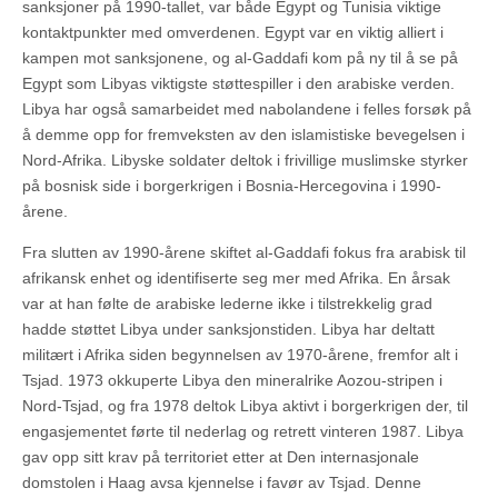
sanksjoner på 1990-tallet, var både Egypt og Tunisia viktige
kontaktpunkter med omverdenen. Egypt var en viktig alliert i
kampen mot sanksjonene, og al-Gaddafi kom på ny til å se på
Egypt som Libyas viktigste støttespiller i den arabiske verden.
Libya har også samarbeidet med nabolandene i felles forsøk på
å demme opp for fremveksten av den islamistiske bevegelsen i
Nord-Afrika. Libyske soldater deltok i frivillige muslimske styrker
på bosnisk side i borgerkrigen i Bosnia-Hercegovina i 1990-
årene.
Fra slutten av 1990-årene skiftet al-Gaddafi fokus fra arabisk til
afrikansk enhet og identifiserte seg mer med Afrika. En årsak
var at han følte de arabiske lederne ikke i tilstrekkelig grad
hadde støttet Libya under sanksjonstiden. Libya har deltatt
militært i Afrika siden begynnelsen av 1970-årene, fremfor alt i
Tsjad. 1973 okkuperte Libya den mineralrike Aozou-stripen i
Nord-Tsjad, og fra 1978 deltok Libya aktivt i borgerkrigen der, til
engasjementet førte til nederlag og retrett vinteren 1987. Libya
gav opp sitt krav på territoriet etter at Den internasjonale
domstolen i Haag avsa kjennelse i favør av Tsjad. Denne