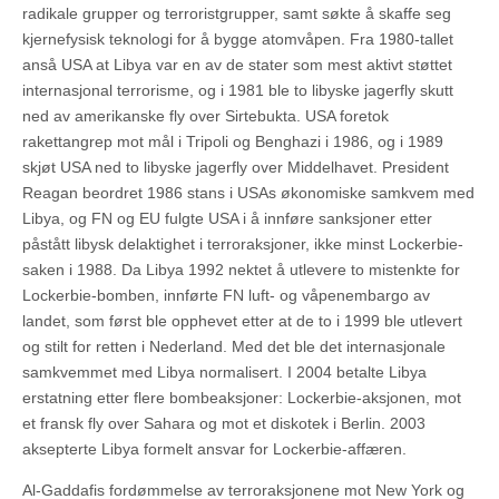
radikale grupper og terroristgrupper, samt søkte å skaffe seg
kjernefysisk teknologi for å bygge atomvåpen. Fra 1980-tallet
anså USA at Libya var en av de stater som mest aktivt støttet
internasjonal terrorisme, og i 1981 ble to libyske jagerfly skutt
ned av amerikanske fly over Sirtebukta. USA foretok
rakettangrep mot mål i Tripoli og Benghazi i 1986, og i 1989
skjøt USA ned to libyske jagerfly over Middelhavet. President
Reagan beordret 1986 stans i USAs økonomiske samkvem med
Libya, og FN og EU fulgte USA i å innføre sanksjoner etter
påstått libysk delaktighet i terroraksjoner, ikke minst Lockerbie-
saken i 1988. Da Libya 1992 nektet å utlevere to mistenkte for
Lockerbie-bomben, innførte FN luft- og våpenembargo av
landet, som først ble opphevet etter at de to i 1999 ble utlevert
og stilt for retten i Nederland. Med det ble det internasjonale
samkvemmet med Libya normalisert. I 2004 betalte Libya
erstatning etter flere bombeaksjoner: Lockerbie-aksjonen, mot
et fransk fly over Sahara og mot et diskotek i Berlin. 2003
aksepterte Libya formelt ansvar for Lockerbie-affæren.
Al-Gaddafis fordømmelse av terroraksjonene mot New York og