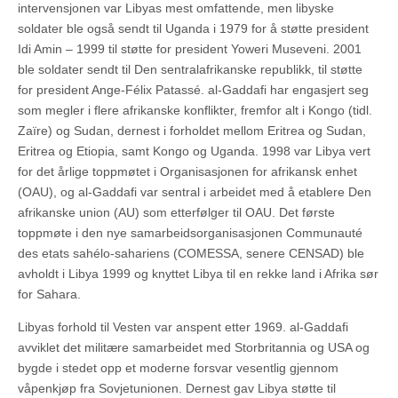
intervensjonen var Libyas mest omfattende, men libyske
soldater ble også sendt til Uganda i 1979 for å støtte president
Idi Amin – 1999 til støtte for president Yoweri Museveni. 2001
ble soldater sendt til Den sentralafrikanske republikk, til støtte
for president Ange-Félix Patassé. al-Gaddafi har engasjert seg
som megler i flere afrikanske konflikter, fremfor alt i Kongo (tidl.
Zaïre) og Sudan, dernest i forholdet mellom Eritrea og Sudan,
Eritrea og Etiopia, samt Kongo og Uganda. 1998 var Libya vert
for det årlige toppmøtet i Organisasjonen for afrikansk enhet
(OAU), og al-Gaddafi var sentral i arbeidet med å etablere Den
afrikanske union (AU) som etterfølger til OAU. Det første
toppmøte i den nye samarbeidsorganisasjonen Communauté
des etats sahélo-sahariens (COMESSA, senere CENSAD) ble
avholdt i Libya 1999 og knyttet Libya til en rekke land i Afrika sør
for Sahara.
Libyas forhold til Vesten var anspent etter 1969. al-Gaddafi
avviklet det militære samarbeidet med Storbritannia og USA og
bygde i stedet opp et moderne forsvar vesentlig gjennom
våpenkjøp fra Sovjetunionen. Dernest gav Libya støtte til