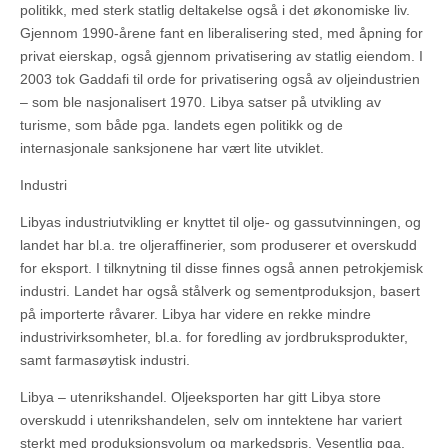
politikk, med sterk statlig deltakelse også i det økonomiske liv.
Gjennom 1990-årene fant en liberalisering sted, med åpning for
privat eierskap, også gjennom privatisering av statlig eiendom. I
2003 tok Gaddafi til orde for privatisering også av oljeindustrien
– som ble nasjonalisert 1970. Libya satser på utvikling av
turisme, som både pga. landets egen politikk og de
internasjonale sanksjonene har vært lite utviklet.
Industri
Libyas industriutvikling er knyttet til olje- og gassutvinningen, og
landet har bl.a. tre oljeraffinerier, som produserer et overskudd
for eksport. I tilknytning til disse finnes også annen petrokjemisk
industri. Landet har også stålverk og sementproduksjon, basert
på importerte råvarer. Libya har videre en rekke mindre
industrivirksomheter, bl.a. for foredling av jordbruksprodukter,
samt farmasøytisk industri.
Libya – utenrikshandel. Oljeeksporten har gitt Libya store
overskudd i utenrikshandelen, selv om inntektene har variert
sterkt med produksjonsvolum og markedspris. Vesentlig pga.