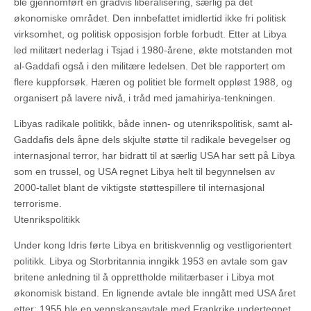
ble gjennomført en gradvis liberalisering, særlig på det
økonomiske området. Den innbefattet imidlertid ikke fri politisk
virksomhet, og politisk opposisjon forble forbudt. Etter at Libya
led militært nederlag i Tsjad i 1980-årene, økte motstanden mot
al-Gaddafi også i den militære ledelsen. Det ble rapportert om
flere kuppforsøk. Hæren og politiet ble formelt oppløst 1988, og
organisert på lavere nivå, i tråd med jamahiriya-tenkningen.
Libyas radikale politikk, både innen- og utenrikspolitisk, samt al-
Gaddafis dels åpne dels skjulte støtte til radikale bevegelser og
internasjonal terror, har bidratt til at særlig USA har sett på Libya
som en trussel, og USA regnet Libya helt til begynnelsen av
2000-tallet blant de viktigste støttespillere til internasjonal
terrorisme.
Utenrikspolitikk
Under kong Idris førte Libya en britiskvennlig og vestligorientert
politikk. Libya og Storbritannia inngikk 1953 en avtale som gav
britene anledning til å opprettholde militærbaser i Libya mot
økonomisk bistand. En lignende avtale ble inngått med USA året
etter; 1955 ble en vennskapsavtale med Frankrike undertegnet