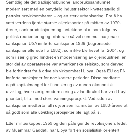
Samtidig ble det tradisjonsbundne landbrukssamfunnet
modernisert med en betydelig industrisektor knyttet særlig til
petroleumsvirksomheten – og en sterk urbanisering. Fra å ha
vært verdens fjerde største oljeeksportør på midten av 1970-
årene, sank produksjonen og inntektene bl.a. som følge av
politisk reorientering og bilaterale så vel som multinasjonale
sanksjoner. USA innførte sanksjoner 1986 (begrensede
sanksjoner allerede fra 1982), som ikke ble hevet før 2004, og
som i særlig grad hindret en modernisering av oljeindustrien; en
stor del av operatørene var amerikanske selskap, som derved
ble forhindret fra å drive sin virksomhet i Libya. Også EU og FN
innførte sanksjoner for noe kortere perioder. Disse medførte
også kapitalmangel for finansiering av annen økonomisk
utvikling, hvor særlig modernisering av landbruket har vært høyt
prioritert, bl.a. med store vanningsprosjekt. Ved siden av
sanksjoner medførte fall i oljeprisen fra midten av 1980-årene at
så godt som alle utviklingsprosjekter ble lagt på is.
Etter militærkuppet 1969 og den påfølgende revolusjonen, ledet
av Muammar Gaddafi, har Libya ført en sosialistisk orientert