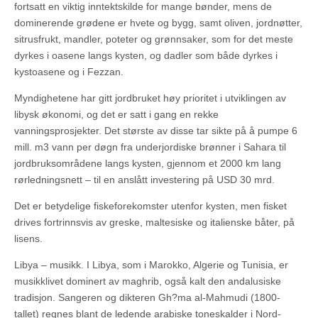
fortsatt en viktig inntektskilde for mange bønder, mens de
dominerende grødene er hvete og bygg, samt oliven, jordnøtter,
sitrusfrukt, mandler, poteter og grønnsaker, som for det meste
dyrkes i oasene langs kysten, og dadler som både dyrkes i
kystoasene og i Fezzan.
Myndighetene har gitt jordbruket høy prioritet i utviklingen av
libysk økonomi, og det er satt i gang en rekke
vanningsprosjekter. Det største av disse tar sikte på å pumpe 6
mill. m3 vann per døgn fra underjordiske brønner i Sahara til
jordbruksområdene langs kysten, gjennom et 2000 km lang
rørledningsnett – til en anslått investering på USD 30 mrd.
Det er betydelige fiskeforekomster utenfor kysten, men fisket
drives fortrinnsvis av greske, maltesiske og italienske båter, på
lisens.
Libya – musikk. I Libya, som i Marokko, Algerie og Tunisia, er
musikklivet dominert av maghrib, også kalt den andalusiske
tradisjon. Sangeren og dikteren Gh?ma al-Mahmudi (1800-
tallet) regnes blant de ledende arabiske toneskalder i Nord-