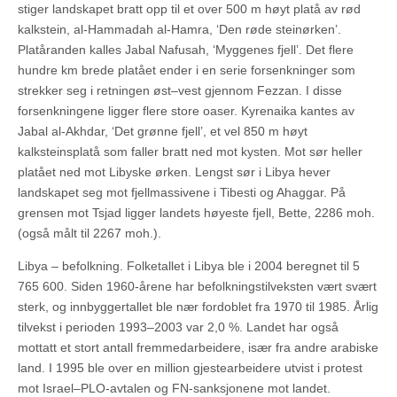
stiger landskapet bratt opp til et over 500 m høyt platå av rød
kalkstein, al-Hammadah al-Hamra, ‘Den røde steinørken’.
Platåranden kalles Jabal Nafusah, ‘Myggenes fjell’. Det flere
hundre km brede platået ender i en serie forsenkninger som
strekker seg i retningen øst–vest gjennom Fezzan. I disse
forsenkningene ligger flere store oaser. Kyrenaika kantes av
Jabal al-Akhdar, ‘Det grønne fjell’, et vel 850 m høyt
kalksteinsplatå som faller bratt ned mot kysten. Mot sør heller
platået ned mot Libyske ørken. Lengst sør i Libya hever
landskapet seg mot fjellmassivene i Tibesti og Ahaggar. På
grensen mot Tsjad ligger landets høyeste fjell, Bette, 2286 moh.
(også målt til 2267 moh.).
Libya – befolkning. Folketallet i Libya ble i 2004 beregnet til 5
765 600. Siden 1960-årene har befolkningstilveksten vært svært
sterk, og innbyggertallet ble nær fordoblet fra 1970 til 1985. Årlig
tilvekst i perioden 1993–2003 var 2,0 %. Landet har også
mottatt et stort antall fremmedarbeidere, især fra andre arabiske
land. I 1995 ble over en million gjestearbeidere utvist i protest
mot Israel–PLO-avtalen og FN-sanksjonene mot landet.