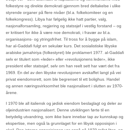
folkestyre og direkte demokrati gjennom bred deltakelse i ulike
styrende organer på flere nivåer (bl.a. folkekomiteer og en
folkekongress). Libya har følgelig ikke hatt partier, valg,
nasjonalforsamling, regjering og statssjef i vestlig forstand – og
er kritisert for ikke å være noe demokrati, i fravær av bl.a.
organisasjons- og ytringsfrihet. Til tross for å bygge på islam,
har al-Gaddafi fulgt en sekulær kurs. Det sosialistiske libyske
arabiske jamahiriya (folkestyret) ble proklamert 1977. al-Gaddafi
selv er titulert som «leder» eller «revolusjonens leder», ikke
president eller statssjef, selv om han reelt sett har vært det fra
1969. En del av den libyske revolusjonen avskaffet langt på vei
privat eiendomsrett, som ble begrenset til ett bolighus. Handel
og annen næringsvirksomhet ble nasjonalisert i slutten av 1970-
årene.
I 1970 ble all italiensk og jødisk eiendom beslaglagt og deler av
oljeindustrien nasjonalisert. Denne utviklingen førte til en
betydelig utvandring, som ikke bare innebar tap av kunnskap og
ekspertise, men også la grunnlaget for en libysk opposisjon i