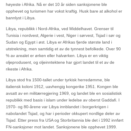
høyeste i Afrika. Nå er det 10 år siden sanksjonene ble
opphevet og turismen har vokst kraftig. Husk bare at alkohol er
bannlyst i Libya.
Libya, republikk i Nord-Afrika, ved Middelhavet. Grenser til
Tunisia i nordvest, Algerie i vest, Niger i sørvest, Tsjad i sør og
Sudan og Egypt i øst. Libya er Afrikas fjerde største land i
utstrekning, men samtidig et av de tynnest befolkede. Over 90
% av arealet er ørken eller halvørken. Libya er en viktig
oljeprodusent, og oljeinntektene har gjort landet til et av de
rikeste i Afrika.
Libya stod fra 1500-tallet under tyrkisk herredømme, ble
italiensk koloni 1912, uavhengig kongerike 1951. Kongen ble
avsatt av en militærregjering 1969, og landet ble en sosialistisk
republikk med basis i islam under ledelse av oberst Gaddafi. I
1970- og 80-årene var Libya innblandet i borgerkrigen i
nabolandet Tsjad, og har i perioder okkupert nordlige deler av
Tsjad. Etter press fra USA og Storbritannia ble det i 1992 innført
FN-sanksjoner mot landet. Sanksjonene ble opphevet 1999.