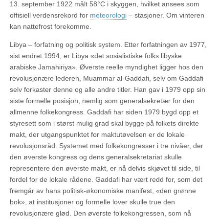
13. september 1922 målt 58°C i skyggen, hvilket ansees som
offisiell verdensrekord for
meteorologi
– stasjoner. Om vinteren
kan nattefrost forekomme.
Libya – forfatning og politisk system. Etter forfatningen av 1977,
sist endret 1994, er Libya «det sosialistiske folks libyske
arabiske Jamahiriya». Øverste reelle myndighet ligger hos den
revolusjonære lederen, Muammar al-Gaddafi, selv om Gaddafi
selv forkaster denne og alle andre titler. Han gav i 1979 opp sin
siste formelle posisjon, nemlig som generalsekretær for den
allmenne folkekongress. Gaddafi har siden 1979 bygd opp et
styresett som i størst mulig grad skal bygge på folkets direkte
makt, der utgangspunktet for maktutøvelsen er de lokale
revolusjonsråd. Systemet med folkekongresser i tre nivåer, der
den øverste kongress og dens generalsekretariat skulle
representere den øverste makt, er nå delvis skjøvet til side, til
fordel for de lokale rådene. Gaddafi har vært redd for, som det
fremgår av hans politisk-økonomiske manifest, «den grønne
bok», at institusjoner og formelle lover skulle true den
revolusjonære glød. Den øverste folkekongressen, som nå