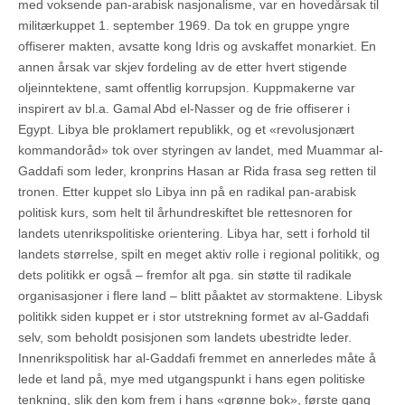
med voksende pan-arabisk nasjonalisme, var en hovedårsak til
militærkuppet 1. september 1969. Da tok en gruppe yngre
offiserer makten, avsatte kong Idris og avskaffet monarkiet. En
annen årsak var skjev fordeling av de etter hvert stigende
oljeinntektene, samt offentlig korrupsjon. Kuppmakerne var
inspirert av bl.a. Gamal Abd el-Nasser og de frie offiserer i
Egypt. Libya ble proklamert republikk, og et «revolusjonært
kommandoråd» tok over styringen av landet, med Muammar al-
Gaddafi som leder, kronprins Hasan ar Rida frasa seg retten til
tronen. Etter kuppet slo Libya inn på en radikal pan-arabisk
politisk kurs, som helt til århundreskiftet ble rettesnoren for
landets utenrikspolitiske orientering. Libya har, sett i forhold til
landets størrelse, spilt en meget aktiv rolle i regional politikk, og
dets politikk er også – fremfor alt pga. sin støtte til radikale
organisasjoner i flere land – blitt påaktet av stormaktene. Libysk
politikk siden kuppet er i stor utstrekning formet av al-Gaddafi
selv, som beholdt posisjonen som landets ubestridte leder.
Innenrikspolitisk har al-Gaddafi fremmet en annerledes måte å
lede et land på, mye med utgangspunkt i hans egen politiske
tenkning, slik den kom frem i hans «grønne bok», første gang