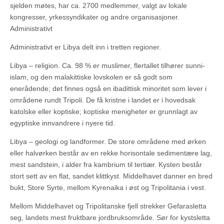
sjelden møtes, har ca. 2700 medlemmer, valgt av lokale
kongresser, yrkessyndikater og andre organisasjoner.
Administrativt
Administrativt er Libya delt inn i tretten regioner.
Libya – religion. Ca. 98 % er muslimer, flertallet tilhører sunni-
islam, og den malakittiske lovskolen er så godt som
enerådende; det finnes også en ibadittisk minoritet som lever i
områdene rundt Tripoli. De få kristne i landet er i hovedsak
katolske eller koptiske; koptiske menigheter er grunnlagt av
egyptiske innvandrere i nyere tid.
Libya – geologi og landformer. De store områdene med ørken
eller halvørken består av en rekke horisontale sedimentære lag,
mest sandstein, i alder fra kambrium til tertiær. Kysten består
stort sett av en flat, sandet klittkyst. Middelhavet danner en bred
bukt, Store Syrte, mellom Kyrenaika i øst og Tripolitania i vest.
Mellom Middelhavet og Tripolitanske fjell strekker Gefarasletta
seg, landets mest fruktbare jordbruksområde. Sør for kystsletta