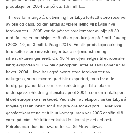
produksjonen 2004 var på ca. 1,6 mill. fat.
Til tross for mange års utvinning har Libya fortsatt store reserver
av olje og gass, og det antas at videre leting vil påvise nye
forekomster. I 2005 var de påviste forekomster av olje på 39
mrd. fat, og en ambisjon er å nå en produksjon på 2 mill. fat/dag
i 2008–10, og 3 mill. fat/dag i 2015. En slik produksjonsøkning
forutsetter store investeringer både i oljeindustrien og
infrastrukturen generelt. Ca. 90 % av oljen selges til europeiske
land; eksporten til USA ble gjenopptatt, etter at sanksjonene var
hevet, 2004. Libya har også svært store forekomster av
naturgass, som i mindre grad blir eksportert, men hvor det
foreligger planer bl.a. om flere rørledninger. Bl.a. ble en
undersjøisk rørledning til Sicilia åpnet 2004, som en innfallsport
til det europeiske markedet. Ved siden av eksport, søker Libya å
utnytte gassen lokalt, for å frigjøre olje for eksport. Heller ikke
gassforekomstene er fullt ut kartlagt, men var 2005 anslått til å
være på minst 50 trillioner kubikkfot, kanskje det dobbelte.
Petroleumsindustrien svarer for ca. 95 % av Libyas