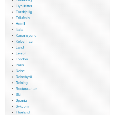
Flybilletter
Forskjellig
Friluftsliv
Hotell
Italia
Kanariøyene
København
Land
Leiebil
London
Paris
Reise
Reisebyrå
Reising
Restauranter
Ski
Spania
Sykdom
Thailand