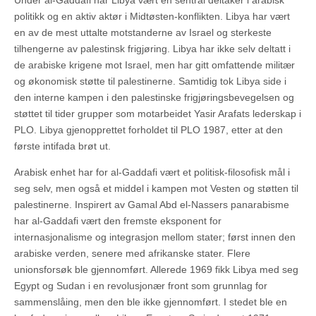
Under al-Gaddafi har Libya vært en sentral deltaker i arabisk
politikk og en aktiv aktør i Midtøsten-konflikten. Libya har vært
en av de mest uttalte motstanderne av Israel og sterkeste
tilhengerne av palestinsk frigjøring. Libya har ikke selv deltatt i
de arabiske krigene mot Israel, men har gitt omfattende militær
og økonomisk støtte til palestinerne. Samtidig tok Libya side i
den interne kampen i den palestinske frigjøringsbevegelsen og
støttet til tider grupper som motarbeidet Yasir Arafats lederskap i
PLO. Libya gjenopprettet forholdet til PLO 1987, etter at den
første intifada brøt ut.
Arabisk enhet har for al-Gaddafi vært et politisk-filosofisk mål i
seg selv, men også et middel i kampen mot Vesten og støtten til
palestinerne. Inspirert av Gamal Abd el-Nassers panarabisme
har al-Gaddafi vært den fremste eksponent for
internasjonalisme og integrasjon mellom stater; først innen den
arabiske verden, senere med afrikanske stater. Flere
unionsforsøk ble gjennomført. Allerede 1969 fikk Libya med seg
Egypt og Sudan i en revolusjonær front som grunnlag for
sammenslåing, men den ble ikke gjennomført. I stedet ble en