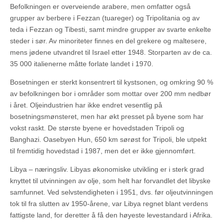
Befolkningen er overveiende arabere, men omfatter også
grupper av berbere i Fezzan (tuareger) og Tripolitania og av
teda i Fezzan og Tibesti, samt mindre grupper av svarte enkelte
steder i sør. Av minoriteter finnes en del grekere og maltesere,
mens jødene utvandret til Israel etter 1948. Storparten av de ca.
35 000 italienerne måtte forlate landet i 1970.
Bosetningen er sterkt konsentrert til kystsonen, og omkring 90 %
av befolkningen bor i områder som mottar over 200 mm nedbør
i året. Oljeindustrien har ikke endret vesentlig på
bosetningsmønsteret, men har økt presset på byene som har
vokst raskt. De største byene er hovedstaden Tripoli og
Banghazi. Oasebyen Hun, 650 km sørøst for Tripoli, ble utpekt
til fremtidig hovedstad i 1987, men det er ikke gjennomført.
Libya – næringsliv. Libyas økonomiske utvikling er i sterk grad
knyttet til utvinningen av olje, som helt har forvandlet det libyske
samfunnet. Ved selvstendigheten i 1951, dvs. før oljeutvinningen
tok til fra slutten av 1950-årene, var Libya regnet blant verdens
fattigste land, for deretter å få den høyeste levestandard i Afrika.