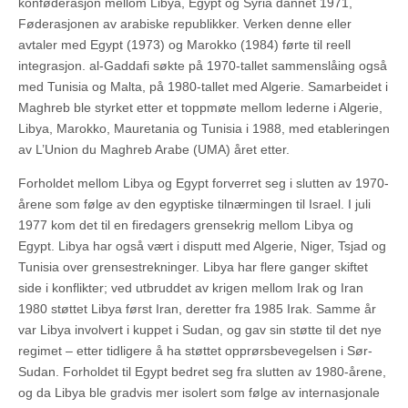
konføderasjon mellom Libya, Egypt og Syria dannet 1971,
Føderasjonen av arabiske republikker. Verken denne eller
avtaler med Egypt (1973) og Marokko (1984) førte til reell
integrasjon. al-Gaddafi søkte på 1970-tallet sammenslåing også
med Tunisia og Malta, på 1980-tallet med Algerie. Samarbeidet i
Maghreb ble styrket etter et toppmøte mellom lederne i Algerie,
Libya, Marokko, Mauretania og Tunisia i 1988, med etableringen
av L’Union du Maghreb Arabe (UMA) året etter.
Forholdet mellom Libya og Egypt forverret seg i slutten av 1970-
årene som følge av den egyptiske tilnærmingen til Israel. I juli
1977 kom det til en firedagers grensekrig mellom Libya og
Egypt. Libya har også vært i disputt med Algerie, Niger, Tsjad og
Tunisia over grensestrekninger. Libya har flere ganger skiftet
side i konflikter; ved utbruddet av krigen mellom Irak og Iran
1980 støttet Libya først Iran, deretter fra 1985 Irak. Samme år
var Libya involvert i kuppet i Sudan, og gav sin støtte til det nye
regimet – etter tidligere å ha støttet opprørsbevegelsen i Sør-
Sudan. Forholdet til Egypt bedret seg fra slutten av 1980-årene,
og da Libya ble gradvis mer isolert som følge av internasjonale