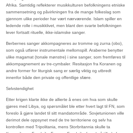
Afrika. Samtidig reflekterer musikkulturen befolkningens etniske
sammensetning og påvirkningen fra de mange folkeslag som
gjennom ulike perioder har vært nærværende. Islam spiller en
ledende rolle i musikklivet, men blant den svarte befolkningen
lever fortsatt rituelle, ikke-islamske sanger.
Berbernes sanger akkompagneres av tromme og zurna (obo),
som også utfører instrumentale mellomspill. Araberne benytter
ulike magamat (tonale mønstre) i sine sanger, som fremføres til
akkompagnement av tre-cymbaler. Resitasjon fra Koranen og
andre former for liturgisk sang er særlig viktig og utbredt
innenfor både den private og offentlige sfære.
Selvstendighet
Etter krigen klarte ikke de allierte å enes om hva som skulle
gjøres med Libya, og spørsmålet ble etter hvert lagt til FN, som
foreslo å gjøre landet til sitt mandatområde. Sovjetunionen ville
derimot dele oppsynet med de tre territoriene og selv ha
kontrollen med Tripolitania, mens Storbritannia skulle ta