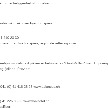
er og fin beliggenhet ut mot elven.
tastisk utsikt over byen og sjøen.
41 410 23 30
erer man fisk fra sjøen, regionale retter og viner.
 Breedijks middelshavkjøkken er belønnet av “Gault-Millau” med 15 poeng
og fjellene. Prøv det.
 0041 (0) 41 418 28 28 www.balances.ch
0) 41 226 86 86 www.the-hotel.ch
sifisert