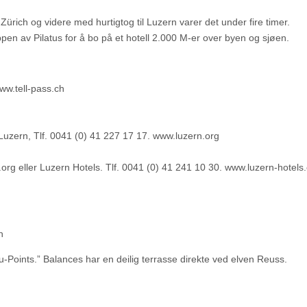
Zürich og videre med hurtigtog til Luzern varer det under fire timer.
pen av Pilatus for å bo på et hotell 2.000 M-er over byen og sjøen.
www.tell-pass.ch
Luzern, Tlf. 0041 (0) 41 227 17 17. www.luzern.org
org eller Luzern Hotels. Tlf. 0041 (0) 41 241 10 30. www.luzern-hotels
h
au-Points.” Balances har en deilig terrasse direkte ved elven Reuss.