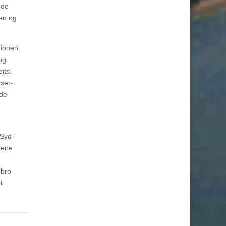
nde
gen og
gionen.
og
its.
ser-
nde
 Syd-
oene
ebro
t