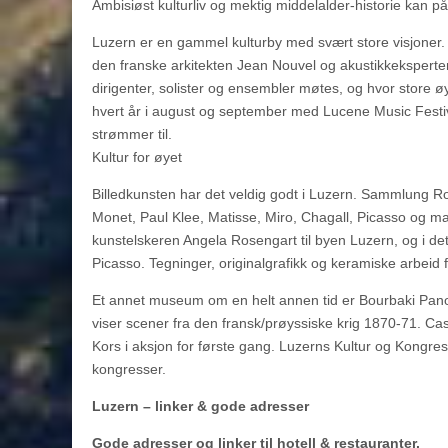
Ambisiøst kulturliv og mektig middelalder-historie kan på
Luzern er en gammel kulturby med svært store visjoner.
den franske arkitekten Jean Nouvel og akustikkeksperte
dirigenter, solister og ensembler møtes, og hvor store ø
hvert år i august og september med Lucene Music Festiva
strømmer til.
Kultur for øyet
Billedkunsten har det veldig godt i Luzern. Sammlung Ros
Monet, Paul Klee, Matisse, Miro, Chagall, Picasso og m
kunstelskeren Angela Rosengart til byen Luzern, og i 
Picasso. Tegninger, originalgrafikk og keramiske arbeid 
Et annet museum om en helt annen tid er Bourbaki Pan
viser scener fra den fransk/prøyssiske krig 1870-71. Ca
Kors i aksjon for første gang. Luzerns Kultur og Kongres C
kongresser.
Luzern – linker & gode adresser
Gode adresser og linker til hotell & restauranter.