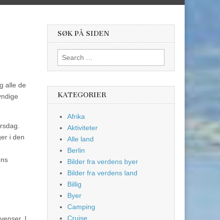
SØK PÅ SIDEN
Search
for:
g alle de
KATEGORIER
yndige
Afrika
irsdag.
Aktiviteter
er i den
Alle land
Berlin
ens
Bilder fra verdens byer
Bilder fra verdens land
Billig
Byer
Camping
Cruise
venser. I