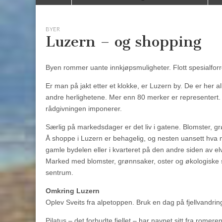
to
menu
content
BYER
Luzern – og shopping
Byen rommer uante innkjøpsmuligheter. Flott spesialfor
Er man på jakt etter et klokke, er Luzern by. De er her a
andre herlighetene. Mer enn 80 merker er representert. 
rådgivningen imponerer.
Særlig på markedsdager er det liv i gatene. Blomster, gr
Å shoppe i Luzern er behagelig, og nesten uansett hva ma
gamle bydelen eller i kvarteret på den andre siden av 
Marked med blomster, grønnsaker, oster og økologiske sp
sentrum.
Omkring Luzern
Oplev Sveits fra alpetoppen. Bruk en dag på fjellvandrin
Pilatus – det forbudte fjellet – har navnet sitt fra romer