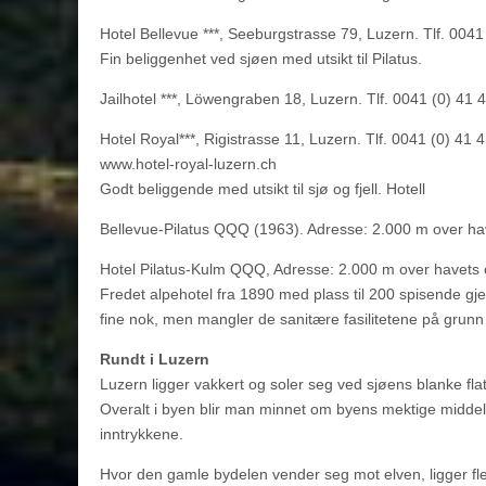
Hotel Bellevue ***, Seeburgstrasse 79, Luzern. Tlf. 004
Fin beliggenhet ved sjøen med utsikt til Pilatus.
Jailhotel ***, Löwengraben 18, Luzern. Tlf. 0041 (0) 41 
Hotel Royal***, Rigistrasse 11, Luzern. Tlf. 0041 (0) 41 
www.hotel-royal-luzern.ch
Godt beliggende med utsikt til sjø og fjell. Hotell
Bellevue-Pilatus QQQ (1963). Adresse: 2.000 m over hav
Hotel Pilatus-Kulm QQQ, Adresse: 2.000 m over havets o
Fredet alpehotel fra 1890 med plass til 200 spisende gj
fine nok, men mangler de sanitære fasilitetene på grunn
Rundt i Luzern
Luzern ligger vakkert og soler seg ved sjøens blanke flat
Overalt i byen blir man minnet om byens mektige middela
inntrykkene.
Hvor den gamle bydelen vender seg mot elven, ligger flere