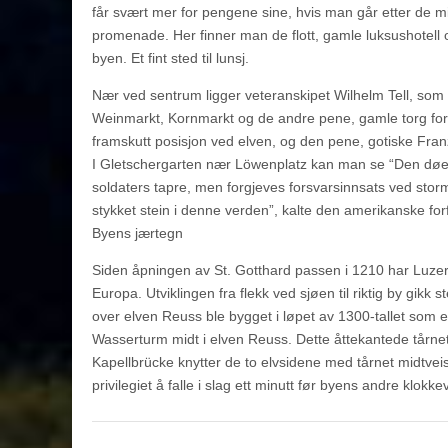
får svært mer for pengene sine, hvis man går etter de
promenade. Her finner man de flott, gamle luksushotell 
byen. Et fint sted til lunsj.
Nær ved sentrum ligger veteranskipet Wilhelm Tell, som 
Weinmarkt, Kornmarkt og de andre pene, gamle torg fortell
framskutt posisjon ved elven, og den pene, gotiske Franz
I Gletschergarten nær Löwenplatz kan man se “Den døen
soldaters tapre, men forgjeves forsvarsinnsats ved sto
stykket stein i denne verden”, kalte den amerikanske fo
Byens jærtegn
Siden åpningen av St. Gotthard passen i 1210 har Luzern
Europa. Utviklingen fra flekk ved sjøen til riktig by g
over elven Reuss ble bygget i løpet av 1300-tallet som
Wasserturm midt i elven Reuss. Dette åttekantede tårn
Kapellbrücke knytter de to elvsidene med tårnet midtvei
privilegiet å falle i slag ett minutt før byens andre klokke