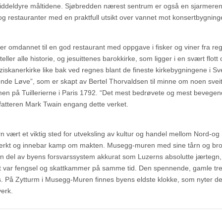
 middeldyre måltidene. Sjøbredden nærest sentrum er også en sjarmere
og restauranter med en praktfull utsikt over vannet mot konsertbygnin
er omdannet til en god restaurant med oppgave i fisker og viner fra re
er alle historie, og jesuittenes barokkirke, som ligger i en svært flott 
iskanerkirke like bak ved regnes blant de fineste kirkebygningene i Sve
de Løve”, som er skapt av Bertel Thorvaldsen til minne om noen sveit
rmen på Tuillerierne i Paris 1792. “Det mest bedrøvete og mest bevege
rfatteren Mark Twain engang dette verket.
 vært et viktig sted for utveksling av kultur og handel mellom Nord-og
ikk sterkt og innebar kamp om makten. Musegg-muren med sine tårn og br
 en del av byens forsvarssystem akkurat som Luzerns absolutte jærtegn,
et var fengsel og skattkammer på samme tid. Den spennende, gamle tr
s. På Zytturm i Musegg-Muren finnes byens eldste klokke, som nyter de
verk.