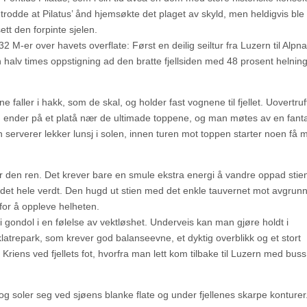
 trodde at Pilatus’ ånd hjemsøkte det plaget av skyld, men heldigvis ble
tt den forpinte sjelen.
132 M-er over havets overflate: Først en deilig seiltur fra Luzern til Alpn
n halv times oppstigning ad den bratte fjellsiden med 48 prosent helnin
e faller i hakk, som de skal, og holder fast vognene til fjellet. Uovertru
en ender på et platå nær de ultimade toppene, og man møtes av en fanta
 serverer lekker lunsj i solen, innen turen mot toppen starter noen få 
r den ren. Det krever bare en smule ekstra energi å vandre oppad stiene
 det hele verdt. Den hugd ut stien med det enkle tauvernet mot avgrun
for å oppleve helheten.
t i gondol i en følelse av vektløshet. Underveis kan man gjøre holdt i
atrepark, som krever god balanseevne, et dyktig overblikk og et stort
 Kriens ved fjellets fot, hvorfra man lett kom tilbake til Luzern med buss
 og soler seg ved sjøens blanke flate og under fjellenes skarpe konturer