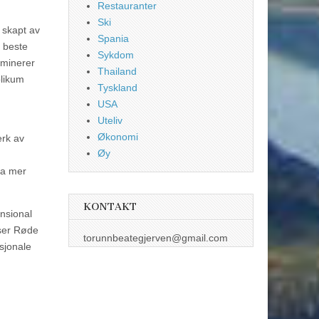
Restauranter
Ski
 skapt av
Spania
 beste
Sykdom
lminerer
Thailand
blikum
Tyskland
USA
Uteliv
Økonomi
erk av
Øy
da mer
KONTAKT
nsional
iser Røde
torunnbeategjerven@gmail.com
asjonale