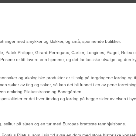
retninger med smykker og klokker, og små, spennende butikker.
lle, Patek Philippe, Girard-Perregaux, Cartier, Longines, Piaget, Rolex o
Prisene er litt lavere enn hjemme, og det fantastiske utvalget og den k
ønnsaker og økologiske produkter er til salg på torgdagene lørdag og t
n søker av ting og saker, så kan det bli funnet i en av pene forretning
elven omkring Pilatusstrasse og Banegården.
esialiteter er det hver tirsdag og lørdag på begge sider av elven i by
g, seiltur på sjøen og en tur med Europas bratteste tannhjulsbane.
en Pontius Pilatus, som i sin tid avsa en dom med store historiske konsek