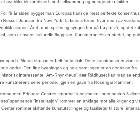
 et øyeblikk bli kombinert med fjellvandring og betagende utsikter.
 For få år siden bygget man Europas kanskje mest perfekte konserthus
n Russell Johnson fra New York. Et kunsts forum hvor noen av verdens
yeblikk skapes. Året rundt spilles og synges her på høyt nivå, og det ku
l, som er byens kulturelle flaggskip. Kunstnerne elsker stedet, og pu
engart i Pilatus-strasse er helt fantastisk. Dette kunstmuseum viser v
ange andre. Den fine bygningen og hele samlingen er en donasjon fra
det historisk interessante “Am-Rhyn-haus” nær Rådhuset kan man se en
fra kunstnerens sene periode. Igjen en gave fra Rosengart-familien.
orama med Edouard Castres ‘enorme’ rund-maleri’, som nesten 3-dime
stres’ spennende “installasjon” rommer en anklage mot alle kriger og v
enter rommer skiftende kunstutstillinger og fasiliteter til store, intern