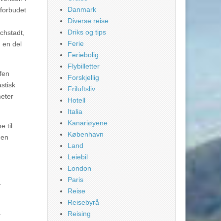
Danmark
 forbudet
Diverse reise
Driks og tips
achstadt,
Ferie
g en del
Feriebolig
Flybilletter
ffen
Forskjellig
stisk
Friluftsliv
meter
Hotell
Italia
Kanariøyene
 til
København
nen
Land
Leiebil
London
Paris
.
Reise
Reisebyrå
.
Reising