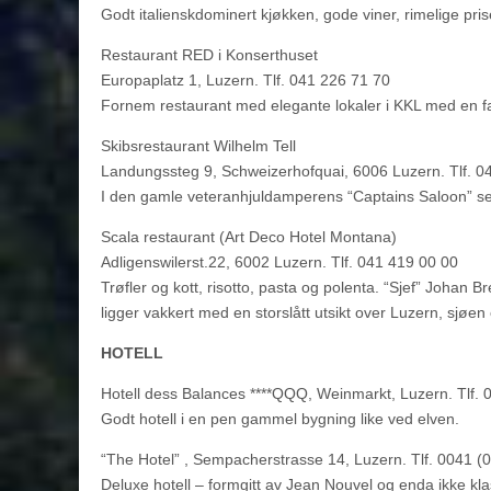
Godt italienskdominert kjøkken, gode viner, rimelige pris
Restaurant RED i Konserthuset
Europaplatz 1, Luzern. Tlf. 041 226 71 70
Fornem restaurant med elegante lokaler i KKL med en fan
Skibsrestaurant Wilhelm Tell
Landungssteg 9, Schweizerhofquai, 6006 Luzern. Tlf. 0
I den gamle veteranhjuldamperens “Captains Saloon” serv
Scala restaurant (Art Deco Hotel Montana)
Adligenswilerst.22, 6002 Luzern. Tlf. 041 419 00 00
Trøfler og kott, risotto, pasta og polenta. “Sjef” Johan
ligger vakkert med en storslått utsikt over Luzern, sjøen 
HOTELL
Hotell dess Balances ****QQQ, Weinmarkt, Luzern. Tlf.
Godt hotell i en pen gammel bygning like ved elven.
“The Hotel” , Sempacherstrasse 14, Luzern. Tlf. 0041 (
Deluxe hotell – formgitt av Jean Nouvel og enda ikke klas