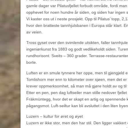
gamle dager var Pilatusfjellet forbudt område, fordi man
opphevet for noen hundre år siden, og siden har ingen se
Vi kaster oss ut i neste prosjekt. Opp til Pilatus’ topp, 2,
hvor den bratteste tannhjulsbanen i Europa står klart. E
av veien.
Tross gyset over den svimlende utsikten, faller tannhjulen
ingeniørkunst fra 1883 og godt vedlikeholdt siden. Tur
rundhorisont. Sveits – 360 grader. Terrasse-restauranten
borte.
Luften er en smule tynnere her oppe, men til gjengjeld e
Tomlishorn mer enn to kilometer over sjøen, men det er
krever oppmerksomhet, så man må gjøre holdt av og til 
Etter en pen, pen dag luftseiler man stille nedover fjelle
Fräkmüntegg, hvor det er skapt en artig og spennende kl
pågangsmot. Luft-seiltur kan bli avsluttet i den liten byen
Luzern – kultur for øret og øyet
Luzern er ikke stor, men den har stil. Den ligger vakkert