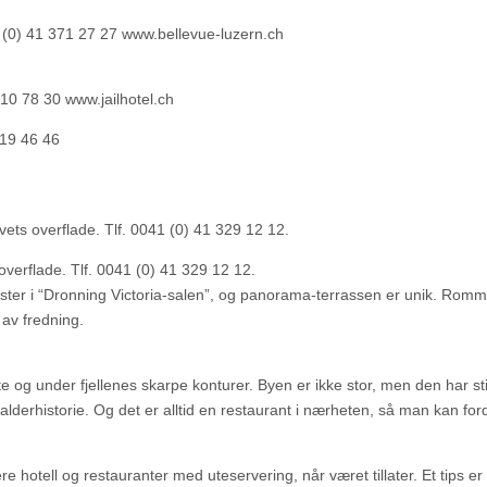
1 (0) 41 371 27 27 www.bellevue-luzern.ch
410 78 30 www.jailhotel.ch
419 46 46
ets overflade. Tlf. 0041 (0) 41 329 12 12.
verflade. Tlf. 0041 (0) 41 329 12 12.
ester i “Dronning Victoria-salen”, og panorama-terrassen er unik. Rom
 av fredning.
e og under fjellenes skarpe konturer. Byen er ikke stor, men den har sti
lderhistorie. Og det er alltid en restaurant i nærheten, så man kan fo
 hotell og restauranter med uteservering, når været tillater. Et tips e