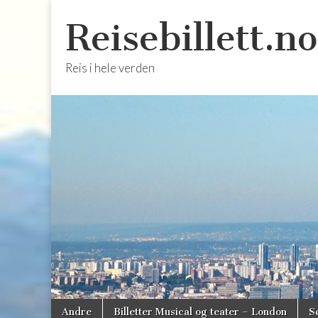
Reisebillett.no
Reis i hele verden
Skip
Main
Andre
Billetter Musical og teater – London
S