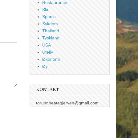
Restauranter
Ski
Spania
Sykdom
Thailand
Tyskland
USA
Uteliv
Økonomi
Øy
KONTAKT
torunnbeategjerven@gmail.com