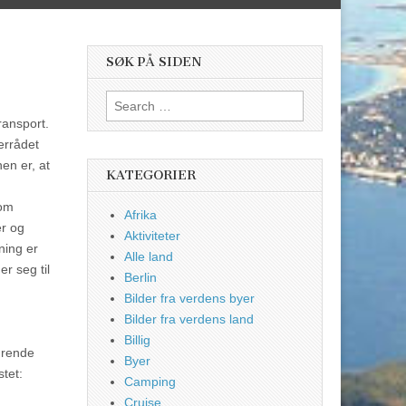
SØK PÅ SIDEN
Search
for:
transport.
errådet
nen er, at
KATEGORIER
som
Afrika
er og
Aktiviteter
ning er
Alle land
r seg til
Berlin
Bilder fra verdens byer
Bilder fra verdens land
Billig
ørende
Byer
tet:
Camping
Cruise