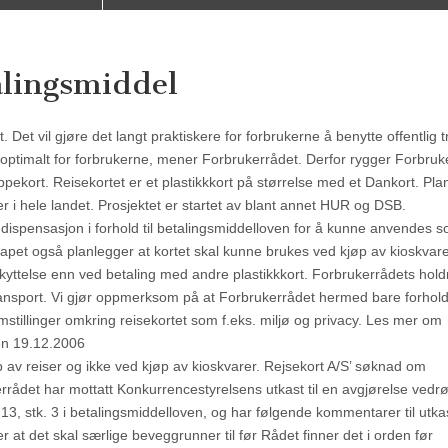
alingsmiddel
rt. Det vil gjøre det langt praktiskere for forbrukerne å benytte offentlig 
ra optimalt for forbrukerne, mener Forbrukerrådet. Derfor rygger Forbruk
lippekort. Reisekortet er et plastikkkort på størrelse med et Dankort. Pla
 i hele landet. Prosjektet er startet av blant annet HUR og DSB.
 dispensasjon i forhold til betalingsmiddelloven for å kunne anvendes 
apet også planlegger at kortet skal kunne brukes ved kjøp av kioskvar
yttelse enn ved betaling med andre plastikkkort. Forbrukerrådets hold
ransport. Vi gjør oppmerksom på at Forbrukerrådet hermed bare forholde
mstillinger omkring reisekortet som f.eks. miljø og privacy. Les mer om
sen 19.12.2006
p av reiser og ikke ved kjøp av kioskvarer. Rejsekort A/S’ søknad om
errådet har mottatt Konkurrencestyrelsens utkast til en avgjørelse vedr
3, stk. 3 i betalingsmiddelloven, og har følgende kommentarer til utkas
 at det skal særlige beveggrunner til før Rådet finner det i orden før