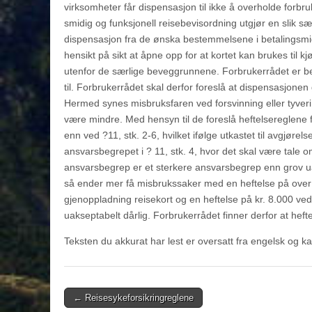
virksomheter får dispensasjon til ikke å overholde forbru
smidig og funksjonell reisebevisordning utgjør en slik s
dispensasjon fra de ønska bestemmelsene i betalingsmidde
hensikt på sikt at åpne opp for at kortet kan brukes til k
utenfor de særlige beveggrunnene. Forbrukerrådet er be
til. Forbrukerrådet skal derfor foreslå at dispensasjonen
Hermed synes misbruksfaren ved forsvinning eller tyver
være mindre. Med hensyn til de foreslå heftelsereglene f
enn ved ?11, stk. 2-6, hvilket ifølge utkastet til avgjø
ansvarsbegrepet i ? 11, stk. 4, hvor det skal være tale om
ansvarsbegrep er et sterkere ansvarsbegrep enn grov u
så ender mer få misbrukssaker med en heftelse på over k
gjenoppladning reisekort og en heftelse på kr. 8.000 ved
uakseptabelt dårlig. Forbrukerrådet finner derfor at heft
Teksten du akkurat har lest er oversatt fra engelsk og k
Post
← Reisesykeforsikringreglene