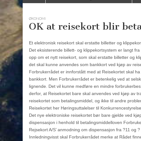
to
menu
content
ØKONOMI
OK at reisekort blir bet
Et elektronisk reisekort skal erstatte billetter og klippeko
Det eksisterende billett- og klippekortsystem er langt f
opp om et nytt reisekort, som skal erstatte billetter og k
det skal kunne anvendes som bankkort ved kjøp av reiser
Forbrukerrådet er innforstått med at Reisekortet skal ha
bankkort. Men Forbrukerrådet er betenkelig ved at selsk
lignende. Det vil kunne medføre en mindre forbrukerbesk
derfor, at Reisekortet bare skal anvendes ved kjøp av t
reisekortet som betalingsmiddel, og ikke til andre proble
Reisekortet her Høringsuttalelser til Konkurrencestyrel
Det nye elektroniske reisekortet bør bare gjelde ved kjø
dispensasjon i henhold til betalingsmiddelloven Forbruk
Rejsekort A/S’ anmodning om dispensasjon fra ?11 og ? 1
Innledningvisst skal Forbrukerrådet merke at Rådet finner