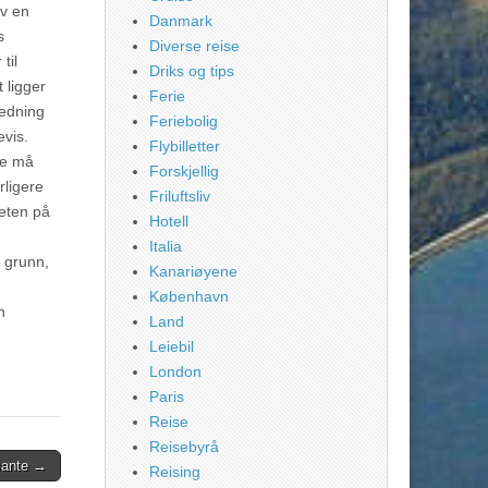
av en
Danmark
s
Diverse reise
til
Driks og tips
 ligger
Ferie
ledning
Feriebolig
evis.
Flybilletter
ke må
Forskjellig
rligere
Friluftsliv
heten på
Hotell
Italia
 grunn,
Kanariøyene
København
n
Land
Leiebil
London
Paris
Reise
Reisebyrå
ssante →
Reising