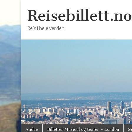
Reisebillett.no
Reis i hele verden
Skip
Main
Andre
Billetter Musical og teater – London
S