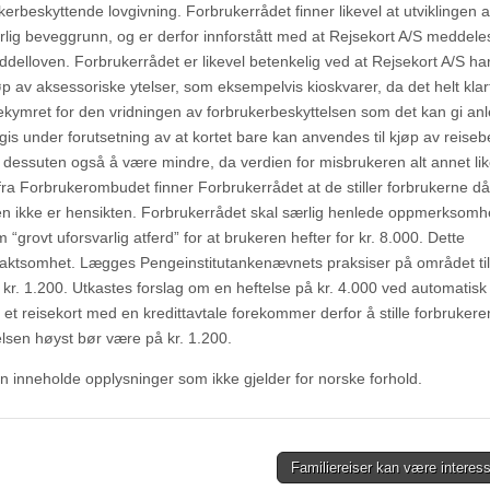
kerbeskyttende lovgivning. Forbrukerrådet finner likevel at utviklingen 
ærlig beveggrunn, og er derfor innforstått med at Rejsekort A/S meddele
lloven. Forbrukerrådet er likevel betenkelig ved at Rejsekort A/S har 
jøp av aksessoriske ytelser, som eksempelvis kioskvarer, da det helt klart
kymret for den vridningen av forbrukerbeskyttelsen som det kan gi an
 gis under forutsetning av at kortet bare kan anvendes til kjøp av reiseb
i dessuten også å være mindre, da verdien for misbrukeren alt annet li
ra Forbrukerombudet finner Forbrukerrådet at de stiller forbrukerne då
relsen ikke er hensikten. Forbrukerrådet skal særlig henlede oppmerksom
 “grovt uforsvarlig atferd” for at brukeren hefter for kr. 8.000. Dette
aktsomhet. Lægges Pengeinstitutankenævnets praksiser på området til
r. 1.200. Utkastes forslag om en heftelse på kr. 4.000 ved automatisk
 et reisekort med en kredittavtale forekommer derfor å stille forbrukere
elsen høyst bør være på kr. 1.200.
an inneholde opplysninger som ikke gjelder for norske forhold.
Familiereiser kan være intere