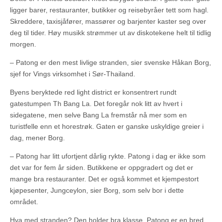
ligger barer, restauranter, butikker og reisebyråer tett som hagl.
Skreddere, taxisjåfører, massører og barjenter kaster seg over
deg til tider. Høy musikk strømmer ut av diskotekene helt til tidlig
morgen.
– Patong er den mest livlige stranden, sier svenske Håkan Borg,
sjef for Vings virksomhet i Sør-Thailand.
Byens beryktede red light district er konsentrert rundt
gatestumpen Th Bang La. Det foregår nok litt av hvert i
sidegatene, men selve Bang La fremstår nå mer som en
turistfelle enn et horestrøk. Gaten er ganske uskyldige greier i
dag, mener Borg.
– Patong har litt ufortjent dårlig rykte. Patong i dag er ikke som
det var for fem år siden. Butikkene er oppgradert og det er
mange bra restauranter. Det er også kommet et kjempestort
kjøpesenter, Jungceylon, sier Borg, som selv bor i dette
området.
Hva med stranden? Den holder bra klasse. Patong er en bred