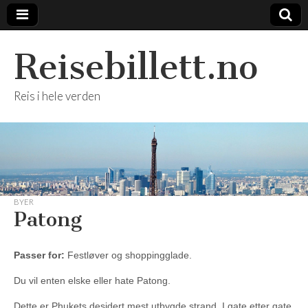
Reisebillett.no
Reis i hele verden
BYER
Patong
Passer for:
Festløver og shoppingglade.
Du vil enten elske eller hate Patong.
Dette er Phukets desidert mest utbygde strand. I gate etter gate