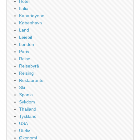
Hotell
Italia
Kanariøyene
København
Land
Leiebil
London
Paris
Reise
Reisebyrå
Reising
Restauranter
Ski
Spania
Sykdom
Thailand
Tyskland
USA
Uteliv
Økonomi