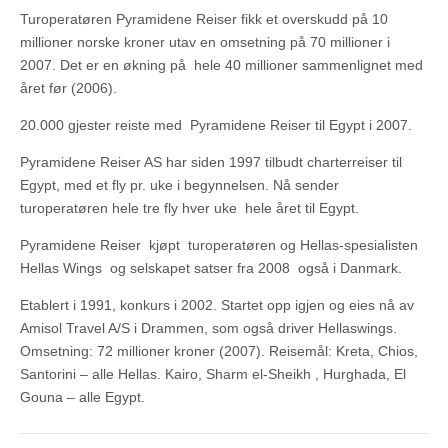
Turoperatøren Pyramidene Reiser fikk et overskudd på 10
millioner norske kroner utav en omsetning på 70 millioner i
2007. Det er en økning på hele 40 millioner sammenlignet med
året før (2006).
20.000 gjester reiste med Pyramidene Reiser til Egypt i 2007.
Pyramidene Reiser AS har siden 1997 tilbudt charterreiser til
Egypt, med et fly pr. uke i begynnelsen. Nå sender
turoperatøren hele tre fly hver uke hele året til Egypt.
Pyramidene Reiser kjøpt turoperatøren og Hellas-spesialisten
Hellas Wings og selskapet satser fra 2008 også i Danmark.
Etablert i 1991, konkurs i 2002. Startet opp igjen og eies nå av
Amisol Travel A/S i Drammen, som også driver Hellaswings.
Omsetning: 72 millioner kroner (2007). Reisemål: Kreta, Chios,
Santorini – alle Hellas. Kairo, Sharm el-Sheikh , Hurghada, El
Gouna – alle Egypt.