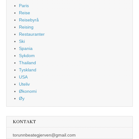
Paris
Reise
Reisebyrå
Reising
Restauranter
Ski
Spania
Sykdom
Thailand
Tyskland
USA
Uteliv
Økonomi
Øy
KONTAKT
torunnbeategjerven@gmail.com