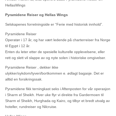
HellasWings
Pyramidene Reiser og Hellas Wings
Selskapenes forretningside er “Ferie med historisk innhold”.
Pyramidene Reiser
Operatør i 17 år, og har vært ledende på charterreiser fra Norge
til Egypt i 12 år.
Enten du leter etter de spesielle kulturelle opplevelsene, eller
rett og slett vil slappe av og nyte solen i historiske omgivelser.
Pyramidene Reiser , dekker ikke
ulykker/sykdom/tyveri/bortkommen e. ødlagt bagasje. Det er
alltid en forsikringssak.
Pyramidene fikk terningkast seks i Aftenposten for vår operasjon
i Sharm el Sheikh. Hver uke flyr vi direkte fra Gardermoen til
Sharm el Sheikh, Hurghada og Kairo, og tilbyr et bredt utvalg av
hoteller, rundreiser og Nilcruise.