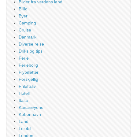
Bilder fra verdens land
Billig
Byer
Camping
Cruise
Danmark
Diverse reise
Driks og tips
Ferie
Feriebolig
Flybilletter
Forskjellig
Friluftsliv
Hotell
Italia
Kanariøyene
København
Land
Leiebil
London