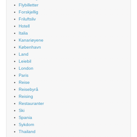
Flybilletter
Forskjellig
Friluftsliv
Hotell
Italia
Kanariøyene
København
Land
Leiebil
London
Paris
Reise
Reisebyrå
Reising
Restauranter
Ski
Spania
Sykdom
Thailand