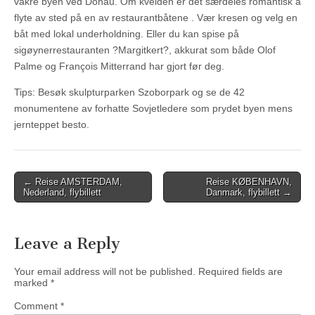
vakre byen ved Donau. Om kvelden er det særdeles romantisk å
flyte av sted på en av restaurantbåtene . Vær kresen og velg en
båt med lokal underholdning. Eller du kan spise på
sigøynerrestauranten ?Margitkert?, akkurat som både Olof
Palme og François Mitterrand har gjort før deg.
Tips: Besøk skulpturparken Szoborpark og se de 42
monumentene av forhatte Sovjetledere som prydet byen mens
jernteppet besto.
Post
← Reise AMSTERDAM,
Reise KØBENHAVN,
Nederland, flybillett
Danmark, flybillett →
navigation
Leave a Reply
Your email address will not be published.
Required fields are
marked
*
Comment
*