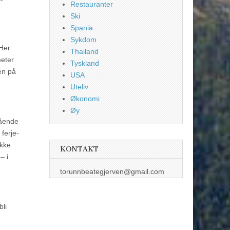
Restauranter
Ski
Spania
Sykdom
 Her
Thailand
eter
Tyskland
en på
USA
Uteliv
Økonomi
Øy
gående
ferje-
ikke
KONTAKT
– i
torunnbeategjerven@gmail.com
bli