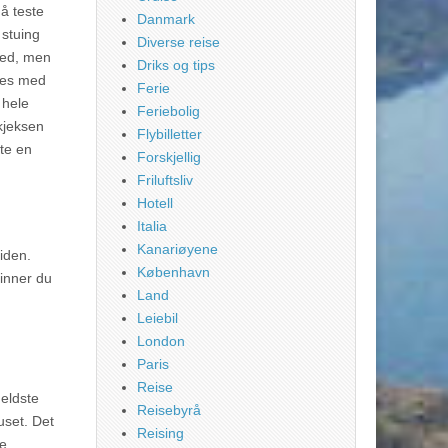
 å teste
Danmark
 stuing
Diverse reise
med, men
Driks og tips
eres med
Ferie
 hele
Feriebolig
kjeksen
Flybilletter
pte en
Forskjellig
Friluftsliv
Hotell
Italia
Kanariøyene
iden.
København
finner du
Land
Leiebil
London
Paris
Reise
 eldste
Reisebyrå
uset. Det
Reising
ge