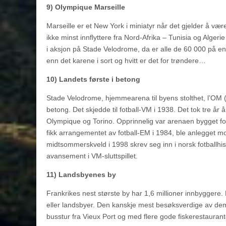
9) Olympique Marseille
Marseille er et New York i miniatyr når det gjelder å være
ikke minst innflyttere fra Nord-Afrika – Tunisia og Alger
i aksjon på Stade Velodrome, da er alle de 60 000 på en 
enn det karene i sort og hvitt er det for trøndere…
10) Landets første i betong
Stade Velodrome, hjemmearena til byens stolthet, l’OM (
betong. Det skjedde til fotball-VM i 1938. Det tok tre
Olympique og Torino. Opprinnelig var arenaen bygget for
fikk arrangementet av fotball-EM i 1984, ble anlegget m
midtsommerskveld i 1998 skrev seg inn i norsk fotballhis
avansement i VM-sluttspillet.
11) Landsbyenes by
Frankrikes nest største by har 1,6 millioner innbyggere
eller landsbyer. Den kanskje mest besøksverdige av dem,
busstur fra Vieux Port og med flere gode fiskerestaurant