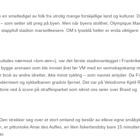
 en smeltedigel av folk fra utrolig mange forskjellige land og kulturer. D
ie – som setter sitt preg på byen. Men når byens stolthet, Olympique Mars
stappfull stadion marseilleesere. OM’s lyseblå helter er enda viktigere
uttales nærmest «lom-æm»), var det første stadionanlegget i Frankrike
 år å bygge arenaen som ble innviet året før VM med en vennskapskamp 
 bruk av andre idretter, ikke minst sykling – som navnet antyder. Da F
odernisert og sykkelbanen gradvis fjernet. Det var på Velodrome Kjetil 
torie ved å score på straffesparket som sikret oss seier over Brasil og
. Den strekker seg over et stort omland og består av elleve egne småbyk
 er pittureske Anse des Auffes, en liten fiskerlandsby bare 15 minutter
er.