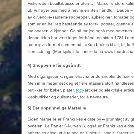
Fiskeretten bouillabaisse er uten tvil Marseille store ku
ut. Vi nøyer oss med å nevne en liten håndfull: Daube – bi
av olivenolje-sauterte rødpepper, auberginer, tomater o
som er en hel rett bestående av torsk, poteter, grønne e
majonesen vi kjenner. Og så tar jeg også med navettes –
denne tiden har vært laget for hånd, og siden 1781 i de
naturligvis formet som en båt. «Kan brukes til alt; te, k
liten ladning. (Mer kjeksinfo finner du på www.fourdesn
4) Shopperne får også sitt
Med utgangspunkt i gamlehavna er du snublende nær et s
Men inne møter det deg et flere etasjers stort handlesen
butikker for bøker, plater,
foto
-artikler og elektriske arti
klesbutikker og gullsmeder, for å nevne tre.
5) Det opprinnelige Marseille
Siden Marseille er Frankrikes eldste by – grunnlagt av gr
bydelen, Le Panier («kurven»), også er Frankrikes eldst
anbefales absolutt å ta seg en rusletur i smale, fargerik