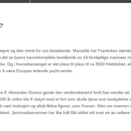
e
egne og ikke minst for oss besøkende. Marseille har Frankrikes størst
en del av byens havnekompleks bestående av 14 forskjellige marinaer m
kke. Og i havnebassenget er det plass til plass til ca 3500 fritidsbåter, a
 for å være Europas ledende yacht-senter.
e øya If. Alexander Dumas gjorde den verdensberømt fordi han sendte si
500 år siden ble If utstyrt med et fort som skulle tjene som beskyttelse 
tfolk vært innlosjert og altså fiktive figurer, som Greven. Men om manne
kkert. Jernmaskemannen har like fullt fått skiltet sitt over en av cellene.