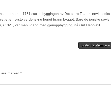
inst operaen. I 1781 startet byggingen av Det store Teater, innviet seks 
Året etter første verdenskrig herjet brann bygget. Bare de ioniske søyle
e, i 1921, var man i gang med gjenoppbygging, nå i Art Déco-stil.
Bilder fra Mumbai –
ds are marked
*