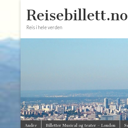
Reisebillett.no
Reis i hele verden
Skip
Main
Andre
Billetter Musical og teater – London
S