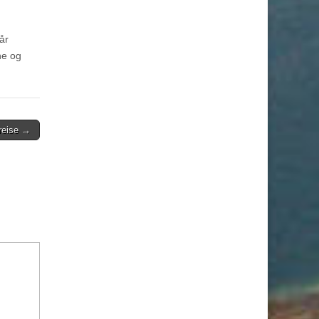
år
ne og
 reise →