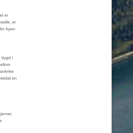
et er
eille, er
 for byen
 bygd i
mellom
rankrike
Rekdal en
jerner,
s