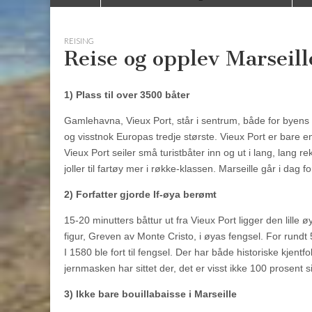
to
menu
content
REISING
Reise og opplev Marseill
1) Plass til over 3500 båter
Gamlehavna, Vieux Port, står i sentrum, både for byens 
og visstnok Europas tredje største. Vieux Port er bare 
Vieux Port seiler små turistbåter inn og ut i lang, lang re
joller til fartøy mer i røkke-klassen. Marseille går i dag
2) Forfatter gjorde If-øya berømt
15-20 minutters båttur ut fra Vieux Port ligger den lill
figur, Greven av Monte Cristo, i øyas fengsel. For rundt 
I 1580 ble fort til fengsel. Der har både historiske kjen
jernmasken har sittet der, det er visst ikke 100 prosent si
3) Ikke bare bouillabaisse i Marseille