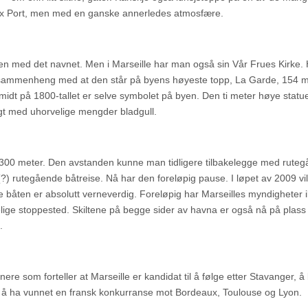
ieux Port, men med en ganske annerledes atmosfære.
ken med det navnet. Men i Marseille har man også sin Vår Frues Kirke.
 sammenheng med at den står på byens høyeste topp, La Garde, 154 m
 midt på 1800-tallet er selve symbolet på byen. Den ti meter høye statu
gt med uhorvelige mengder bladgull.
 300 meter. Den avstanden kunne man tidligere tilbakelegge med rute
(?) rutegående båtreise. Nå har den foreløpig pause. I løpet av 2009 vil 
ige båten er absolutt verneverdig. Foreløpig har Marseilles myndigheter 
delige stoppested. Skiltene på begge sider av havna er også nå på plass 
.
re som forteller at Marseille er kandidat til å følge etter Stavanger, å 
er å ha vunnet en fransk konkurranse mot Bordeaux, Toulouse og Lyon.