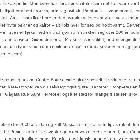
linariske kjendis. Men byen har flere spesialiteter som det kan være verd
ffkjøtt marinert i rødvin, urter og hvitløk. Ratatouille – vegetarkost, en
g løk. Aïoli – som ikke bare er den hvitløksmajonesen vi er mest kjent 
ller hvite bønner og kålrot – alt kokt hver for seg og holdt varmt. Serv
 en spesiell kjeks med en tradisjon som strekker seg over 200 år, som
n samme ovnen. Siden den er en Marseille-spesialitet, er den originale 
affe og alle typer vin», sa en smilende kjeksbaker da vi var innom og kjø
avettes.com)
hoppingmekka. Centre Bourse virker ikke spesielt tiltrekkende fra uts
ter. Kafé-stopper kan du selvsagt også gjøre i senteret. I topp-etasjen 
kler. Gågata Rue Saint Ferreol er også et sted for mange fristelser; sko-,
ekere for 2600 år siden og kalt Massalia – er det naturligvis slik at den
e. Le Panier starter like ovenfor gamlehavnas nordlige bredd, bak rådh
e – om enn litt slitne, gater. Kanskje også lunsjstoppe på en av de man