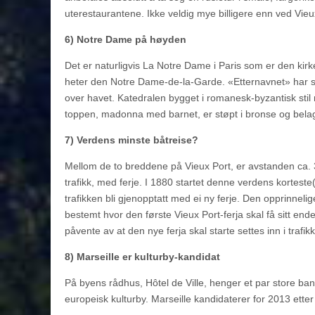
uterestaurantene. Ikke veldig mye billigere enn ved V
6) Notre Dame på høyden
Det er naturligvis La Notre Dame i Paris som er den kir
heter den Notre Dame-de-la-Garde. «Etternavnet» har
over havet. Katedralen bygget i romanesk-byzantisk stil
toppen, madonna med barnet, er støpt i bronse og bela
7) Verdens minste båtreise?
Mellom de to breddene på Vieux Port, er avstanden ca.
trafikk, med ferje. I 1880 startet denne verdens korteste
trafikken bli gjenopptatt med ei ny ferje. Den opprinnel
bestemt hvor den første Vieux Port-ferja skal få sitt en
påvente av at den nye ferja skal starte settes inn i trafikk
8) Marseille er kulturby-kandidat
På byens rådhus, Hôtel de Ville, henger et par store banne
europeisk kulturby. Marseille kandidaterer for 2013 ett