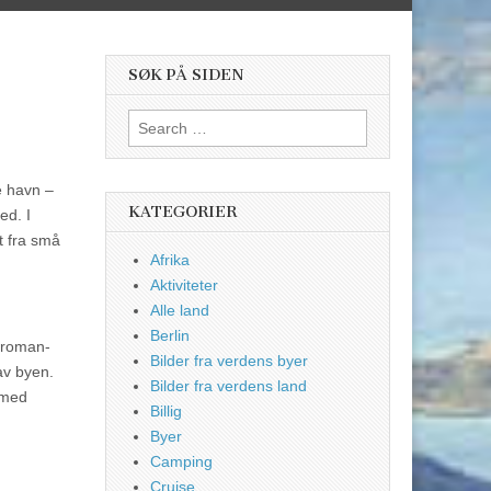
SØK PÅ SIDEN
Search
for:
e havn –
KATEGORIER
ed. I
lt fra små
Afrika
Aktiviteter
Alle land
Berlin
n roman-
Bilder fra verdens byer
av byen.
Bilder fra verdens land
n med
Billig
Byer
Camping
Cruise