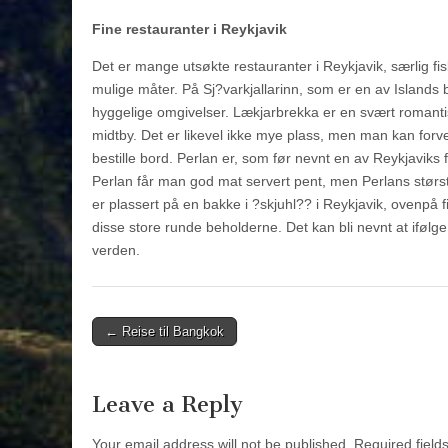
Fine restauranter i Reykjavik
Det er mange utsøkte restauranter i Reykjavik, særlig f
mulige måter. På Sj?varkjallarinn, som er en av Islands
hyggelige omgivelser. Lækjarbrekka er en svært romantisk 
midtby. Det er likevel ikke mye plass, men man kan forv
bestille bord. Perlan er, som før nevnt en av Reykjaviks
Perlan får man god mat servert pent, men Perlans størst
er plassert på en bakke i ?skjuhl?? i Reykjavik, ovenpå 
disse store runde beholderne. Det kan bli nevnt at ifølg
verden.
Post
← Reise til Bangkok
navigation
Leave a Reply
Your email address will not be published.
Required fiel