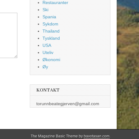
Restauranter
Ski
Spania
Sykdom
Thailand
Tyskland
USA
Uteliv
Økonomi
Øy
KONTAKT
torunnbeategjerven@gmail.com
The Magazine Basic Theme by
bavotasan.com
.