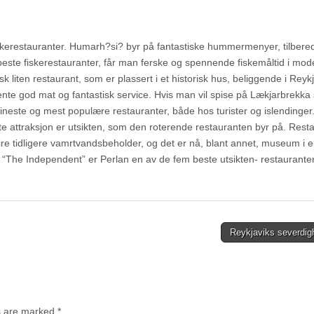
iskerestauranter. Humarh?si? byr på fantastiske hummermenyer, tilbered
 beste fiskerestauranter, får man ferske og spennende fiskemåltid i mo
liten restaurant, som er plassert i et historisk hus, beliggende i Reyk
ente god mat og fantastisk service. Hvis man vil spise på Lækjarbrekka
 fineste og mest populære restauranter, både hos turister og islendinger
e attraksjon er utsikten, som den roterende restauranten byr på. Rest
fire tidligere vamrtvandsbeholder, og det er nå, blant annet, museum i 
e “The Independent” er Perlan en av de fem beste utsikten- restauranter
Reykjaviks severdig
ds are marked
*