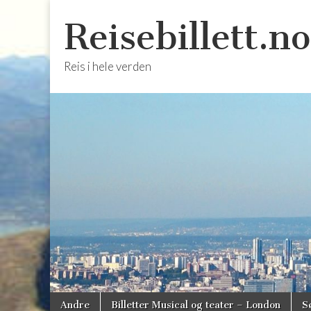
Reisebillett.no
Reis i hele verden
Skip
Main
Andre
Billetter Musical og teater – London
S