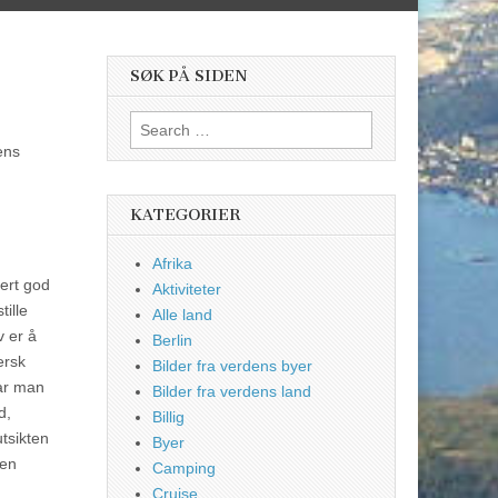
SØK PÅ SIDEN
Search
for:
ens
KATEGORIER
Afrika
vert god
Aktiviteter
tille
Alle land
v er å
Berlin
ersk
Bilder fra verdens byer
Har man
Bilder fra verdens land
d,
Billig
utsikten
Byer
den
Camping
Cruise