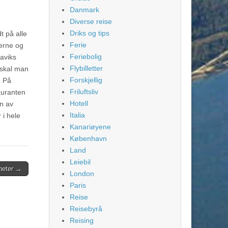
Danmark
Diverse reise
Driks og tips
t på alle
Ferie
derne og
Feriebolig
javiks
Flybilletter
 skal man
Forskjellig
. På
Friluftsliv
auranten
Hotell
en av
Italia
 i hele
Kanariøyene
København
Land
Leiebil
heter →
London
Paris
Reise
Reisebyrå
Reising