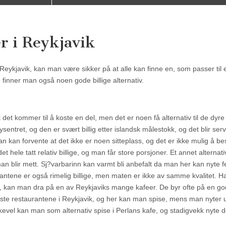
r i Reykjavik
eykjavik, kan man være sikker på at alle kan finne en, som passer til 
finner man også noen gode billige alternativ.
 det kommer til å koste en del, men det er noen få alternativ til de dyre
sentret, og den er svært billig etter islandsk målestokk, og det blir ser
n kan forvente at det ikke er noen sitteplass, og det er ikke mulig å bes
et hele tatt relativ billige, og man får store porsjoner. Et annet alternati
man blir mett. Sj?varbarinn kan varmt bli anbefalt da man her kan nyte f
aurantene er også rimelig billige, men maten er ikke av samme kvalitet. 
dene, kan man dra på en av Reykjaviks mange kafeer. De byr ofte på en go
ineste restaurantene i Reykjavik, og her kan man spise, mens man nyter 
likevel kan man som alternativ spise i Perlans kafe, og stadigvekk nyte 