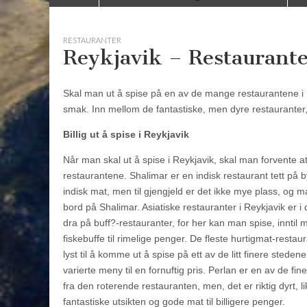
to
menu
content
RESTAURANTER
Reykjavik – Restaurante
Skal man ut å spise på en av de mange restaurantene i R
smak. Inn mellom de fantastiske, men dyre restauranter, 
Billig ut å spise i Reykjavik
Når man skal ut å spise i Reykjavik, skal man forvente at
restaurantene. Shalimar er en indisk restaurant tett på by
indisk mat, men til gjengjeld er det ikke mye plass, og ma
bord på Shalimar. Asiatiske restauranter i Reykjavik er i d
dra på buff?-restauranter, for her kan man spise, inntil 
fiskebuffe til rimelige penger. De fleste hurtigmat-rest
lyst til å komme ut å spise på ett av de litt finere ste
varierte meny til en fornuftig pris. Perlan er en av de f
fra den roterende restauranten, men, det er riktig dyrt, 
fantastiske utsikten og gode mat til billigere penger.