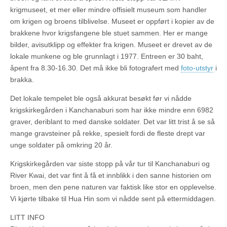
krigmuseet, et mer eller mindre offisielt museum som handler
om krigen og broens tilblivelse. Museet er oppført i kopier av de
brakkene hvor krigsfangene ble stuet sammen. Her er mange
bilder, avisutklipp og effekter fra krigen. Museet er drevet av de
lokale munkene og ble grunnlagt i 1977. Entreen er 30 baht,
åpent fra 8.30-16.30. Det må ikke bli fotografert med
foto-utstyr
i
brakka.
Det lokale tempelet ble også akkurat besøkt før vi nådde
krigskirkegården i Kanchanaburi som har ikke mindre enn 6982
graver, deriblant to med danske soldater. Det var litt trist å se så
mange gravsteiner på rekke, spesielt fordi de fleste drept var
unge soldater på omkring 20 år.
Krigskirkegården var siste stopp på vår tur til Kanchanaburi og
River Kwai, det var fint å få et innblikk i den sanne historien om
broen, men den pene naturen var faktisk like stor en opplevelse.
Vi kjørte tilbake til Hua Hin som vi nådde sent på ettermiddagen.
LITT INFO