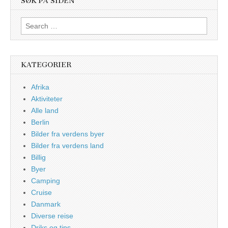
SØK PÅ SIDEN
Search
for:
KATEGORIER
Afrika
Aktiviteter
Alle land
Berlin
Bilder fra verdens byer
Bilder fra verdens land
Billig
Byer
Camping
Cruise
Danmark
Diverse reise
Driks og tips