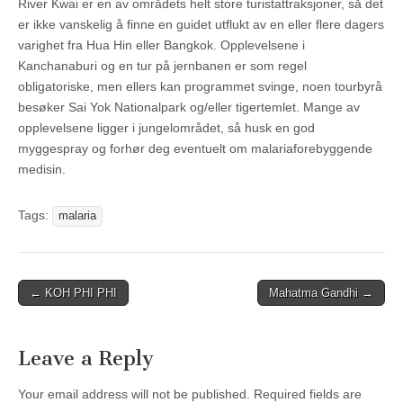
River Kwai er en av områdets helt store turistattraksjoner, så det
er ikke vanskelig å finne en guidet utflukt av en eller flere dagers
varighet fra Hua Hin eller Bangkok. Opplevelsene i
Kanchanaburi og en tur på jernbanen er som regel
obligatoriske, men ellers kan programmet svinge, noen tourbyrå
besøker Sai Yok Nationalpark og/eller tigertemlet. Mange av
opplevelsene ligger i jungelområdet, så husk en god
myggespray og forhør deg eventuelt om malariaforebyggende
medisin.
Tags:
malaria
Post
← KOH PHI PHI
Mahatma Gandhi →
navigation
Leave a Reply
Your email address will not be published.
Required fields are