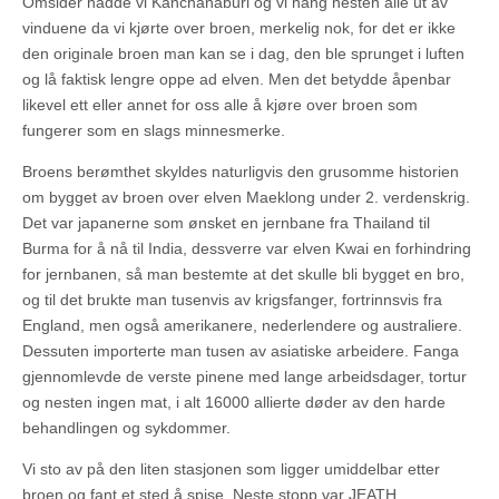
Omsider nådde vi Kanchanaburi og vi hang nesten alle ut av
vinduene da vi kjørte over broen, merkelig nok, for det er ikke
den originale broen man kan se i dag, den ble sprunget i luften
og lå faktisk lengre oppe ad elven. Men det betydde åpenbar
likevel ett eller annet for oss alle å kjøre over broen som
fungerer som en slags minnesmerke.
Broens berømthet skyldes naturligvis den grusomme historien
om bygget av broen over elven Maeklong under 2. verdenskrig.
Det var japanerne som ønsket en jernbane fra Thailand til
Burma for å nå til India, dessverre var elven Kwai en forhindring
for jernbanen, så man bestemte at det skulle bli bygget en bro,
og til det brukte man tusenvis av krigsfanger, fortrinnsvis fra
England, men også amerikanere, nederlendere og australiere.
Dessuten importerte man tusen av asiatiske arbeidere. Fanga
gjennomlevde de verste pinene med lange arbeidsdager, tortur
og nesten ingen mat, i alt 16000 allierte døder av den harde
behandlingen og sykdommer.
Vi sto av på den liten stasjonen som ligger umiddelbar etter
broen og fant et sted å spise. Neste stopp var JEATH