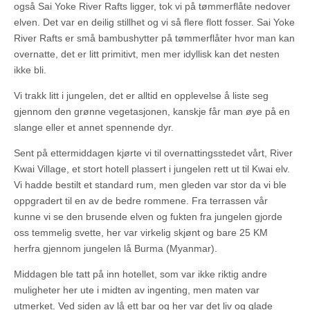
også Sai Yoke River Rafts ligger, tok vi på tømmerflåte nedover
elven. Det var en deilig stillhet og vi så flere flott fosser. Sai Yoke
River Rafts er små bambushytter på tømmerflåter hvor man kan
overnatte, det er litt primitivt, men mer idyllisk kan det nesten
ikke bli.
Vi trakk litt i jungelen, det er alltid en opplevelse å liste seg
gjennom den grønne vegetasjonen, kanskje får man øye på en
slange eller et annet spennende dyr.
Sent på ettermiddagen kjørte vi til overnattingsstedet vårt, River
Kwai Village, et stort hotell plassert i jungelen rett ut til Kwai elv.
Vi hadde bestilt et standard rum, men gleden var stor da vi ble
oppgradert til en av de bedre rommene. Fra terrassen vår
kunne vi se den brusende elven og fukten fra jungelen gjorde
oss temmelig svette, her var virkelig skjønt og bare 25 KM
herfra gjennom jungelen lå Burma (Myanmar).
Middagen ble tatt på inn hotellet, som var ikke riktig andre
muligheter her ute i midten av ingenting, men maten var
utmerket. Ved siden av lå ett bar og her var det liv og glade