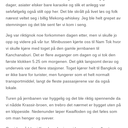
dager, asiater elsker bare karaoke og slik et anlegg var
selvfølgelig også stilt opp her. Det ble skrålt på livet løs og folk
nærest veltet seg i billig Mekong-whiskey. Jeg ble helt grepet av
stemningen og det ble sent før vi kom i seng.
Jeg var riktignok noe forkommen dagen etter, men vi skulle jo
opp og videre på vår tur. Minibussen kjørte oss til Nam Tok hvor
vi skulle kjøre med toget på den gamle jernbanen til
Kanchanaburi. Det er flere avganger om dagen og vi tok den
første klokken 5.25 om morgenen. Det gikk langsomt derav og
underveis var det flere stasjoner. Toget kjører helt til Bangkok og
er ikke bare for turister, men fungerer som et helt normalt
transportmiddel, langt de fleste passasjerene var da også
lokale.
Turen på jernbanen var hyggelig og det ble riktig spennende da
vi nådde Krassir-broen, en trebro det nærmet er bygget uten på
en klippeside. Nedenunder løper Kwaifloden og det føles som
om man henger og svever.