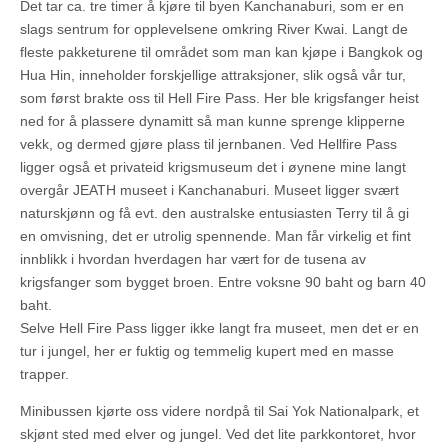
Det tar ca. tre timer å kjøre til byen Kanchanaburi, som er en
slags sentrum for opplevelsene omkring River Kwai. Langt de
fleste pakketurene til området som man kan kjøpe i Bangkok og
Hua Hin, inneholder forskjellige attraksjoner, slik også vår tur,
som først brakte oss til Hell Fire Pass. Her ble krigsfanger heist
ned for å plassere dynamitt så man kunne sprenge klipperne
vekk, og dermed gjøre plass til jernbanen. Ved Hellfire Pass
ligger også et privateid krigsmuseum det i øynene mine langt
overgår JEATH museet i Kanchanaburi. Museet ligger svært
naturskjønn og få evt. den australske entusiasten Terry til å gi
en omvisning, det er utrolig spennende. Man får virkelig et fint
innblikk i hvordan hverdagen har vært for de tusena av
krigsfanger som bygget broen. Entre voksne 90 baht og barn 40
baht.
Selve Hell Fire Pass ligger ikke langt fra museet, men det er en
tur i jungel, her er fuktig og temmelig kupert med en masse
trapper.
Minibussen kjørte oss videre nordpå til Sai Yok Nationalpark, et
skjønt sted med elver og jungel. Ved det lite parkkontoret, hvor