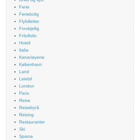
Ferie
Feriebolig
Flybilletter
Forskjellig
Friluftsliv
Hotell
Italia
Kanariøyene
København
Land
Leiebil
London
Paris
Reise
Reisebyrå
Reising
Restauranter
Ski
Spania