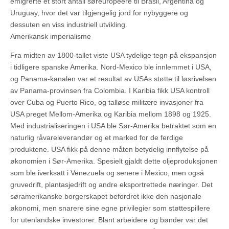
emigrerte et stort antall søreuropeere til Brasil, Argentina og
Uruguay, hvor det var tilgjengelig jord for nybyggere og
dessuten en viss industriell utvikling.
Amerikansk imperialisme
Fra midten av 1800-tallet viste USA tydelige tegn på ekspansjon
i tidligere spanske Amerika. Nord-Mexico ble innlemmet i USA,
og Panama-kanalen var et resultat av USAs støtte til løsrivelsen
av Panama-provinsen fra Colombia. I Karibia fikk USA kontroll
over Cuba og Puerto Rico, og talløse militære invasjoner fra
USA preget Mellom-Amerika og Karibia mellom 1898 og 1925.
Med industrialiseringen i USA ble Sør-Amerika betraktet som en
naturlig råvareleverandør og et marked for de ferdige
produktene. USA fikk på denne måten betydelig innflytelse på
økonomien i Sør-Amerika. Spesielt gjaldt dette oljeproduksjonen
som ble iverksatt i Venezuela og senere i Mexico, men også
gruvedrift, plantasjedrift og andre eksportrettede næringer. Det
søramerikanske borgerskapet befordret ikke den nasjonale
økonomi, men snarere sine egne privilegier som støttespillere
for utenlandske investorer. Blant arbeidere og bønder var det