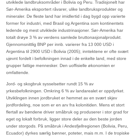
utviklede landbruksområder i Bolivia og Peru. Tradisjonelt har
Sør-Amerika eksportert råvarer, ulike landbruksprodukter og
mineraler. De fleste land har imidlertid i dag bygd opp varierte
former for industri, med Brasil og Argentina som kontinentets
ledende og mest utviklede industrinasjoner. Sør-Amerika har
totalt drøye 3 % av verdens samlede bruttonasjonalprodukt.
Gjennomsnittlig BNP per innb. varierer fra 13 000 USD i
Argentina til 2900 USD i Bolivia (2005); inntektene er ofte svært
ujevnt fordelt i befolkningen innad i de enkelte land, med store
grupper fattige mennesker. Den uoffisielle økonomien er
omfattende.
Jord- og skogbruk sysselsetter rundt 15 % av
yrkesbefolkningen. Omkring 6 % av landarealet er oppdyrket.
Utviklingen innen jordbruket er hemmet av en svært skjev
jordfordeling, noe som er en arv fra kolonitiden. Mens et stort
flertall av bøndene driver småbruk og produserer i stor grad for
eget og lokalt forbruk, ligger store deler av den beste jorden
under storgods. På småbruk i Andesfjellregionen (Bolivia, Peru,
Ecuador) dyrkes særlig bønner, poteter, mais m.m. I de tropiske