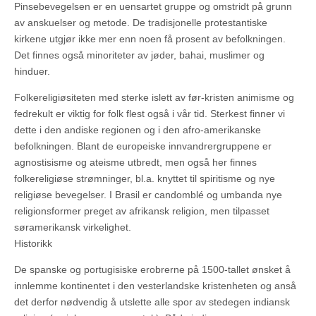
Pinsebevegelsen er en uensartet gruppe og omstridt på grunn
av anskuelser og metode. De tradisjonelle protestantiske
kirkene utgjør ikke mer enn noen få prosent av befolkningen.
Det finnes også minoriteter av jøder, bahai, muslimer og
hinduer.
Folkereligiøsiteten med sterke islett av før-kristen animisme og
fedrekult er viktig for folk flest også i vår tid. Sterkest finner vi
dette i den andiske regionen og i den afro-amerikanske
befolkningen. Blant de europeiske innvandrergruppene er
agnostisisme og ateisme utbredt, men også her finnes
folkereligiøse strømninger, bl.a. knyttet til spiritisme og nye
religiøse bevegelser. I Brasil er candomblé og umbanda nye
religionsformer preget av afrikansk religion, men tilpasset
søramerikansk virkelighet.
Historikk
De spanske og portugisiske erobrerne på 1500-tallet ønsket å
innlemme kontinentet i den vesterlandske kristenheten og anså
det derfor nødvendig å utslette alle spor av stedegen indiansk