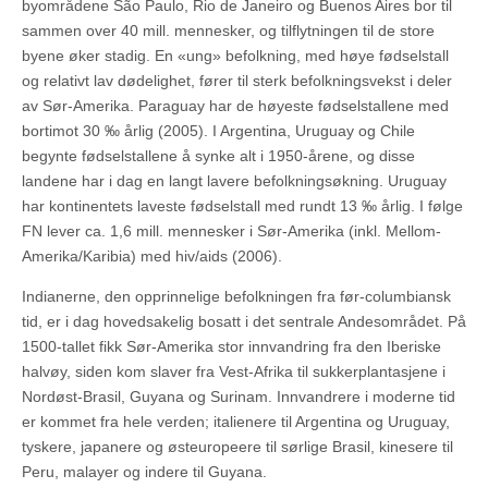
byområdene São Paulo, Rio de Janeiro og Buenos Aires bor til
sammen over 40 mill. mennesker, og tilflytningen til de store
byene øker stadig. En «ung» befolkning, med høye fødselstall
og relativt lav dødelighet, fører til sterk befolkningsvekst i deler
av Sør-Amerika. Paraguay har de høyeste fødselstallene med
bortimot 30 ‰ årlig (2005). I Argentina, Uruguay og Chile
begynte fødselstallene å synke alt i 1950-årene, og disse
landene har i dag en langt lavere befolkningsøkning. Uruguay
har kontinentets laveste fødselstall med rundt 13 ‰ årlig. I følge
FN lever ca. 1,6 mill. mennesker i Sør-Amerika (inkl. Mellom-
Amerika/Karibia) med hiv/aids (2006).
Indianerne, den opprinnelige befolkningen fra før-columbiansk
tid, er i dag hovedsakelig bosatt i det sentrale Andesområdet. På
1500-tallet fikk Sør-Amerika stor innvandring fra den Iberiske
halvøy, siden kom slaver fra Vest-Afrika til sukkerplantasjene i
Nordøst-Brasil, Guyana og Surinam. Innvandrere i moderne tid
er kommet fra hele verden; italienere til Argentina og Uruguay,
tyskere, japanere og østeuropeere til sørlige Brasil, kinesere til
Peru, malayer og indere til Guyana.