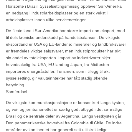
Horizonte i Brasil. Sysselsettingsmessig opplever Sør-Amerika
en nedgang i industriarbeidsplasser og en sterk vekst i
arbeidsplasser innen ulike servicenæringer.
De fleste land i Sør-Amerika har større import enn eksport, med
til dels kroniske underskudd på handelsbalansen. De viktigste
eksportland er USA og EU-landene; mineraler og landbruksvarer
er fremdeles viktige salgsvarer, men industriprodukter har økt
sin andel av totaleksporten. Import av industrivarer skjer
hovedsakelig fra USA, EU-land og Japan; fra Midtøsten
importeres energiråstoffer. Turismen, som i tillegg til økt
sysselsetting, gir valutainntekter har fått stadig økende
betydning.
Samferdsel
De viktigste kommunikasjonslinjene er konsentrert langs kysten,
og vei- og jernbanenettet er særlig godt utbygd i det sørøstlige
Brasil og de sentrale deler av Argentina. Langs vestkysten går
Den panamerikanske hovedvei fra Colombia til Chile. De indre
områder av kontinentet har generelt sett utilstrekkelige