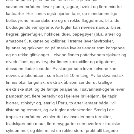
savanneområdene lever puma, jaguar, ozelot og flere mindre
kattearter. Her finnes også hjorter, tapir, de eiendommelige
beltedyrene, maurslukerne og en rekke flaggermus, bl.a. de
blodsugende vampyrene. Av fugler kan nevnes nandu, ibiser,
hegrer, gjeterfugler, hokkoer, duer, papegøyer (bl.a. araer og
amazoner), tukaner og kolibrier. I trærne lever løvfrosker,
iguaner og gekkoer, og på marka kvelerslanger som kongeboa
og en rekke giftslanger. I elvene finnes pattedyr som sjøkuer og
elvedelfiner, og av krypdyr finnes krokodiller og alligatorer,
dessuten flodskilpadder. Av slanger som lever i elvene kan
nevnes anakondaen, som kan bli 10 m lang. Av ferskvannsfisk
finnes bl.a. lungefisk, elektrisk ål, som sender ut kraftige
elektriske støt, og de farlige pirajaene. I savanneskogene lever
pampashjort, flere beltedyr og i fjellene brillebjørn, fjelltapir,
hjorter, stinkdyr og, særlig i Peru, to arter lamaer både i vill
tilstand og temmet, og av fugler andeskondor. Særlig i de
tropiske områdene vrimler det av insekter som termitter,
bladskjærende maur, flere myggarter som overfører tropiske
sykdommer, og ikke minst en rekke store, praktfullt fargede