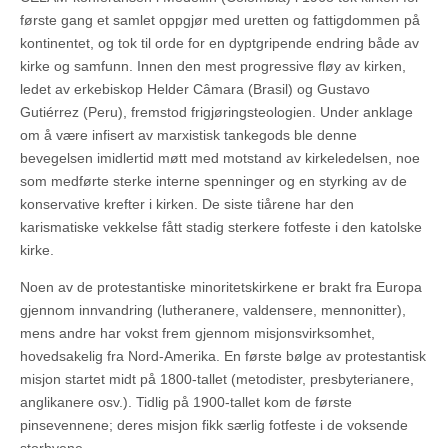
første gang et samlet oppgjør med uretten og fattigdommen på
kontinentet, og tok til orde for en dyptgripende endring både av
kirke og samfunn. Innen den mest progressive fløy av kirken,
ledet av erkebiskop Helder Câmara (Brasil) og Gustavo
Gutiérrez (Peru), fremstod frigjøringsteologien. Under anklage
om å være infisert av marxistisk tankegods ble denne
bevegelsen imidlertid møtt med motstand av kirkeledelsen, noe
som medførte sterke interne spenninger og en styrking av de
konservative krefter i kirken. De siste tiårene har den
karismatiske vekkelse fått stadig sterkere fotfeste i den katolske
kirke.
Noen av de protestantiske minoritetskirkene er brakt fra Europa
gjennom innvandring (lutheranere, valdensere, mennonitter),
mens andre har vokst frem gjennom misjonsvirksomhet,
hovedsakelig fra Nord-Amerika. En første bølge av protestantisk
misjon startet midt på 1800-tallet (metodister, presbyterianere,
anglikanere osv.). Tidlig på 1900-tallet kom de første
pinsevennene; deres misjon fikk særlig fotfeste i de voksende