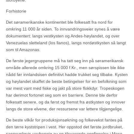
storbyene.
Forhistorie
Det søramerikanske kontinentet ble folkesatt fra nord for
omkring 11 000 år siden. To innvandringsveier synes å være
dokumentert: langs vestkysten og Andes-høylandet, og over
Venezuelas sletteland (los llanos), langs nordøstkysten så langt
som til Amazonas.
De første jegergruppene må ha tatt seg inn på søramerikansk
område allerede omkring 15 000 f.Kr., men sørspissen ble ikke
nådd før innlandsisen definitivt hadde trukket seg tilbake. Kysten
og høylandet skaffet de beste betingelser for en befolkning som
var mest vant med fiske og jakt på store flokkdyr. Tropeskogen
har derimot fortonet seg som en barriere. Denne ble derfor
folkesatt senere, og da først og fremst fra østkysten og innover
langs de store elvene, der ressursene var lettere tilgjengelige.
De beste vilkår for produksjonsøkning og folkevekst fantes på
den tørre kyststripen i vest. Her oppstod det første jordbruket,
sannsynligvis uavhengig av en tilsvarende oppfinnelse i Meso-