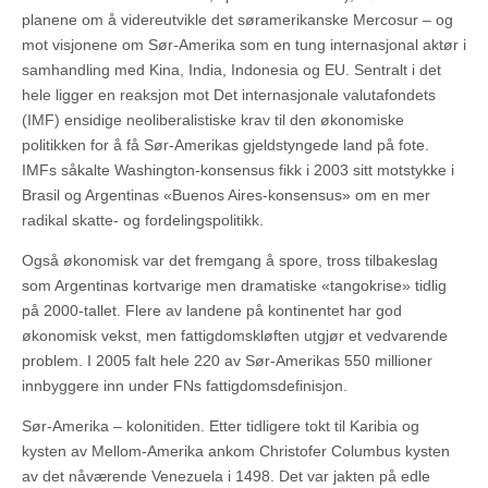
planene om å videreutvikle det søramerikanske Mercosur – og
mot visjonene om Sør-Amerika som en tung internasjonal aktør i
samhandling med Kina, India, Indonesia og EU. Sentralt i det
hele ligger en reaksjon mot Det internasjonale valutafondets
(IMF) ensidige neoliberalistiske krav til den økonomiske
politikken for å få Sør-Amerikas gjeldstyngede land på fote.
IMFs såkalte Washington-konsensus fikk i 2003 sitt motstykke i
Brasil og Argentinas «Buenos Aires-konsensus» om en mer
radikal skatte- og fordelingspolitikk.
Også økonomisk var det fremgang å spore, tross tilbakeslag
som Argentinas kortvarige men dramatiske «tangokrise» tidlig
på 2000-tallet. Flere av landene på kontinentet har god
økonomisk vekst, men fattigdomskløften utgjør et vedvarende
problem. I 2005 falt hele 220 av Sør-Amerikas 550 millioner
innbyggere inn under FNs fattigdomsdefinisjon.
Sør-Amerika – kolonitiden. Etter tidligere tokt til Karibia og
kysten av Mellom-Amerika ankom Christofer Columbus kysten
av det nåværende Venezuela i 1498. Det var jakten på edle