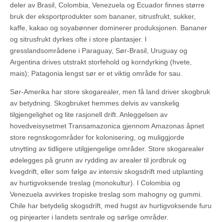
deler av Brasil, Colombia, Venezuela og Ecuador finnes større
bruk der eksportprodukter som bananer, sitrusfrukt, sukker,
kaffe, kakao og soyabønner dominerer produksjonen. Bananer
og sitrusfrukt dyrkes ofte i store plantasjer. I
gresslandsområdene i Paraguay, Sør-Brasil, Uruguay og
Argentina drives utstrakt storfehold og korndyrking (hvete,
mais); Patagonia lengst sør er et viktig område for sau.
Sør-Amerika har store skogarealer, men få land driver skogbruk
av betydning. Skogbruket hemmes delvis av vanskelig
tilgjengelighet og lite rasjonell drift. Anleggelsen av
hovedveisysetmet Transamazonica gjennom Amazonas åpnet
store regnskogområder for kolonisering, og muliggjorde
utnytting av tidligere utilgjengelige områder. Store skogarealer
ødelegges på grunn av rydding av arealer til jordbruk og
kvegdrift, eller som følge av intensiv skogsdrift med utplanting
av hurtigvoksende treslag (monokultur). I Colombia og
Venezuela avvirkes tropiske treslag som mahogny og gummi.
Chile har betydelig skogsdrift, med hugst av hurtigvoksende furu
og pinjearter i landets sentrale og sørlige områder.