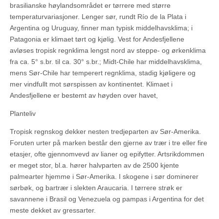
brasilianske høylandsområdet er tørrere med større
temperaturvariasjoner. Lenger sør, rundt Río de la Plata i
Argentina og Uruguay, finner man typisk middelhavsklima; i
Patagonia er klimaet tørt og kjølig. Vest for Andesfjellene
avløses tropisk regnklima lengst nord av steppe- og ørkenklima
fra ca. 5° s.br. til ca. 30° s.br.; Midt-Chile har middelhavsklima,
mens Sør-Chile har temperert regnklima, stadig kjøligere og
mer vindfullt mot sørspissen av kontinentet. Klimaet i
Andesfjellene er bestemt av høyden over havet,
Planteliv
Tropisk regnskog dekker nesten tredjeparten av Sør-Amerika.
Foruten urter på marken består den gjerne av trær i tre eller fire
etasjer, ofte gjennomvevd av lianer og epifytter. Artsrikdommen
er meget stor, bl.a. hører halvparten av de 2500 kjente
palmearter hjemme i Sør-Amerika. I skogene i sør dominerer
sørbøk, og bartrær i slekten Araucaria. I tørrere strøk er
savannene i Brasil og Venezuela og pampas i Argentina for det
meste dekket av gressarter.