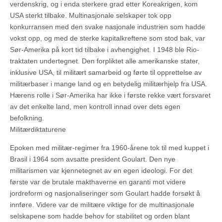
verdenskrig, og i enda sterkere grad etter Koreakrigen, kom
USA sterkt tilbake. Multinasjonale selskaper tok opp
konkurransen med den svake nasjonale industrien som hadde
vokst opp, og med de sterke kapitalkreftene som stod bak, var
Sør-Amerika på kort tid tilbake i avhengighet. I 1948 ble Rio-
traktaten undertegnet. Den forpliktet alle amerikanske stater,
inklusive USA, til militært samarbeid og førte til opprettelse av
militærbaser i mange land og en betydelig militærhjelp fra USA.
Hærens rolle i Sør-Amerika har ikke i første rekke vært forsvaret
av det enkelte land, men kontroll innad over dets egen
befolkning.
Militærdiktaturene
Epoken med militær-regimer fra 1960-årene tok til med kuppet i
Brasil i 1964 som avsatte president Goulart. Den nye
militarismen var kjennetegnet av en egen ideologi. For det
første var de brutale makthaverne en garanti mot videre
jordreform og nasjonaliseringer som Goulart hadde forsøkt å
innføre. Videre var de militære viktige for de multinasjonale
selskapene som hadde behov for stabilitet og orden blant