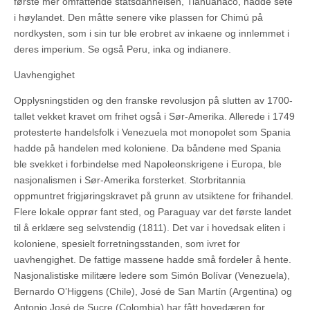
første mer omfattende statsdannelsen, Tiahuanaco, hadde sete
i høylandet. Den måtte senere vike plassen for Chimú på
nordkysten, som i sin tur ble erobret av inkaene og innlemmet i
deres imperium. Se også Peru, inka og indianere.
Uavhengighet
Opplysningstiden og den franske revolusjon på slutten av 1700-
tallet vekket kravet om frihet også i Sør-Amerika. Allerede i 1749
protesterte handelsfolk i Venezuela mot monopolet som Spania
hadde på handelen med koloniene. Da båndene med Spania
ble svekket i forbindelse med Napoleonskrigene i Europa, ble
nasjonalismen i Sør-Amerika forsterket. Storbritannia
oppmuntret frigjøringskravet på grunn av utsiktene for frihandel.
Flere lokale opprør fant sted, og Paraguay var det første landet
til å erklære seg selvstendig (1811). Det var i hovedsak eliten i
koloniene, spesielt forretningsstanden, som ivret for
uavhengighet. De fattige massene hadde små fordeler å hente.
Nasjonalistiske militære ledere som Simón Bolívar (Venezuela),
Bernardo O’Higgens (Chile), José de San Martín (Argentina) og
Antonio José de Sucre (Colombia) har fått hovedæren for