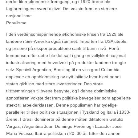
derfor liten økonomisk fremgang, og i 1920-årene ble
fagforeningene svært aktive. Det vokste frem en sterkere
nasjonalisme.
Populisme
I den verdensomspennende økonomiske krisen fra 1929 ble
landene i Sør-Amerika også rammet. Importen fra USA uteble,
og prisene på eksportproduktene sank til bunn-nivå. For å
kompensere for dette ble det satt i gang en vellykket nasjonal
industrialisering med hovedvekt på produkter landene trengte
selv. Spesielt Argentina, Brasil og til en viss grad Colombia
opplevde en oppblomstring av nytt initiativ hvor blant annet
staten gikk inn med store investeringer. Den store
tilstrømmingen til byene begynte, og i denne optimistiske
atmosfæren vokste det frem politiske bevegelser som appellerte
sterkt til arbeiderklassen. Denne populismen har tydelige
paralleller til den politiske situasjonen i Tyskland og Italia i 1930-
årene. I Brasil dominerte på denne måten diktatoren Getúlio
Vargas, i Argentina Juan Domingo Perón og i Ecuador José
Maria Velasco Ibarra politikken i 20–30 år. Etter den annen