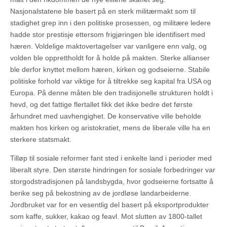
Nasjonalstatene ble basert på en sterk militærmakt som til
stadighet grep inn i den politiske prosessen, og militære ledere
hadde stor prestisje ettersom frigjøringen ble identifisert med
hæren. Voldelige maktovertagelser var vanligere enn valg, og
volden ble opprettholdt for å holde på makten. Sterke allianser
ble derfor knyttet mellom hæren, kirken og godseierne. Stabile
politiske forhold var viktige for å tiltrekke seg kapital fra USA og
Europa. På denne måten ble den tradisjonelle strukturen holdt i
hevd, og det fattige flertallet fikk det ikke bedre det første
århundret med uavhengighet. De konservative ville beholde
makten hos kirken og aristokratiet, mens de liberale ville ha en
sterkere statsmakt.
Tilløp til sosiale reformer fant sted i enkelte land i perioder med
liberalt styre. Den største hindringen for sosiale forbedringer var
storgodstradisjonen på landsbygda, hvor godseierne fortsatte å
berike seg på bekostning av de jordløse landarbeiderne.
Jordbruket var for en vesentlig del basert på eksportprodukter
som kaffe, sukker, kakao og feavl. Mot slutten av 1800-tallet