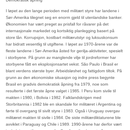
Demokratisk åpning
I løpet av den lange perioden med militært styre har landene i
Sør-Amerika tilegnet seg en enorm gjeld til utenlandske banker.
Økonomien har vært preget av prisfall for råvarer på det
internasjonale markedet og kortsiktig planlegging basert på
store lån. Korrupsjon, kostbart militærutstyr og luksuskonsum
har bidratt vesentlig til utgiftene. I løpet av 1970-årene var de
fleste landene i Sør-Amerika åsted for gerilja-aktiviteter, spesielt
i storbyene. På grunn av manglende vilje til jordreformer har
storbyene fått en eksplosjonsartet vekst. São Paulo i Brasil er
blant verdens største byer. Arbeidsløshet og fattigdom tiltok. På
grunn av den økonomiske situasjon og indre press begynte
Brasil en gradvis demokratisk åpning fra 1979, noe som
resulterte i det første åpne valget i 1985. I Peru kom sivile til
makten i 1980, i Bolivia i 1982. Falklandskrigen med
Storbritannia i 1982 ble en skandale for militæret i Argentina og
førte til overgang til sivilt styre i 1983. Også i Uruguay overgav
militæret makten til sivile i 1984. De siste militærdiktaturene ble
avviklet i Paraguay og Chile i 1989. 1990-årene har derfor vært