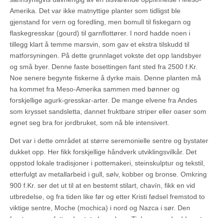
Amerika. Det var ikke matnyttige planter som tidligst ble
gjenstand for vern og foredling, men bomull til fiskegarn og
flaskegresskar (gourd) til garnflottører. I nord hadde noen i
tillegg klart å temme marsvin, som gav et ekstra tilskudd til
matforsyningen. På dette grunnlaget vokste det opp landsbyer
og små byer. Denne faste bosettingen fant sted fra 2500 f.Kr.
Noe senere begynte fiskerne å dyrke mais. Denne planten må
ha kommet fra Meso-Amerika sammen med bønner og
forskjellige agurk-gresskar-arter. De mange elvene fra Andes
som krysset sandsletta, dannet fruktbare striper eller oaser som
egnet seg bra for jordbruket, som nå ble intensivert.
Det var i dette området at større seremonielle sentre og bystater
dukket opp. Her fikk forskjellige håndverk utviklingsvilkår. Det
oppstod lokale tradisjoner i pottemakeri, steinskulptur og tekstil,
etterfulgt av metallarbeid i gull, sølv, kobber og bronse. Omkring
900 f.Kr. ser det ut til at en bestemt stilart, chavín, fikk en vid
utbredelse, og fra tiden like før og etter Kristi fødsel fremstod to
viktige sentre, Moche (mochica) i nord og Nazca i sør. Den