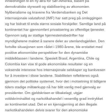
innledningen til en ny æra for Sør-Amerika, basert på
demokratiske styresett og stabilisering av økonomien.
Nyliberalisme og kravene fra Verdensbanken og Det
internasjonale valutafond (IMF) har satt preg på omleggingen
og har bidratt til enda større sosiale forskjeller. Samtlige land på
kontinentet har gjennomført privatisering av offentlige tjenester.
Gjennom salg av statlige hjørnesteinsbedrifter har
myndighetene maktet å sanere deler av utenlandsgjelden. Den
fortvilte situasjonen som rådet i 1980-årene, ble erstattet med
positive økonomiske perspektiver for den dynamiske
middelklassen i landene. Spesielt Brasil, Argentina, Chile og
Colombia kan vise til gode økonomiske resultater og en
voksende interesse hos internasjonale selskaper og bankvesen
for å investere i disse landene. Stabiliteten reflekteres også
gjennom det politiske systemet, hvor det i motsetning til tidligere
tiders stadige militærkupp nå har blitt vanlig med gjenvalg av
presidenter. Om gjeldskrisen er tilbakelagt, utgjør
voldskriminalitet og narkotikahandel i vesentlig grad inntrykket
av kontinentet utad. Det er en kjensgjerning at den illegale
narkotikahandelen delvis svarer for den økonomiske