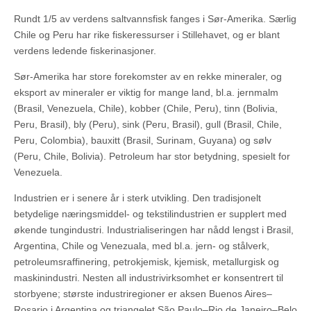
Rundt 1/5 av verdens saltvannsfisk fanges i Sør-Amerika. Særlig
Chile og Peru har rike fiskeressurser i Stillehavet, og er blant
verdens ledende fiskerinasjoner.
Sør-Amerika har store forekomster av en rekke mineraler, og
eksport av mineraler er viktig for mange land, bl.a. jernmalm
(Brasil, Venezuela, Chile), kobber (Chile, Peru), tinn (Bolivia,
Peru, Brasil), bly (Peru), sink (Peru, Brasil), gull (Brasil, Chile,
Peru, Colombia), bauxitt (Brasil, Surinam, Guyana) og sølv
(Peru, Chile, Bolivia). Petroleum har stor betydning, spesielt for
Venezuela.
Industrien er i senere år i sterk utvikling. Den tradisjonelt
betydelige næringsmiddel- og tekstilindustrien er supplert med
økende tungindustri. Industrialiseringen har nådd lengst i Brasil,
Argentina, Chile og Venezuala, med bl.a. jern- og stålverk,
petroleumsraffinering, petrokjemisk, kjemisk, metallurgisk og
maskinindustri. Nesten all industrivirksomhet er konsentrert til
storbyene; største industriregioner er aksen Buenos Aires–
Rosario i Argentina og triangelet São Paulo–Rio de Janeiro–Belo