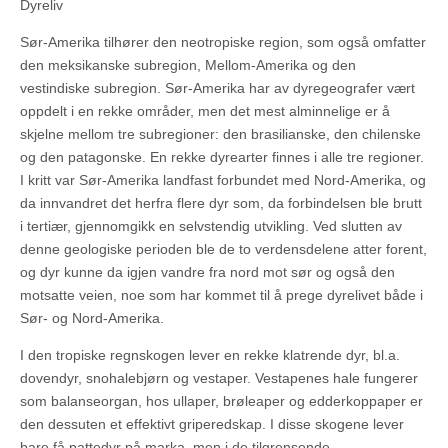
Dyreliv
Sør-Amerika tilhører den neotropiske region, som også omfatter
den meksikanske subregion, Mellom-Amerika og den
vestindiske subregion. Sør-Amerika har av dyregeografer vært
oppdelt i en rekke områder, men det mest alminnelige er å
skjelne mellom tre subregioner: den brasilianske, den chilenske
og den patagonske. En rekke dyrearter finnes i alle tre regioner.
I kritt var Sør-Amerika landfast forbundet med Nord-Amerika, og
da innvandret det herfra flere dyr som, da forbindelsen ble brutt
i tertiær, gjennomgikk en selvstendig utvikling. Ved slutten av
denne geologiske perioden ble de to verdensdelene atter forent,
og dyr kunne da igjen vandre fra nord mot sør og også den
motsatte veien, noe som har kommet til å prege dyrelivet både i
Sør- og Nord-Amerika.
I den tropiske regnskogen lever en rekke klatrende dyr, bl.a.
dovendyr, snohalebjørn og vestaper. Vestapenes hale fungerer
som balanseorgan, hos ullaper, brøleaper og edderkoppaper er
den dessuten et effektivt griperedskap. I disse skogene lever
bare få pattedyr på marka, men i de tilgrensende