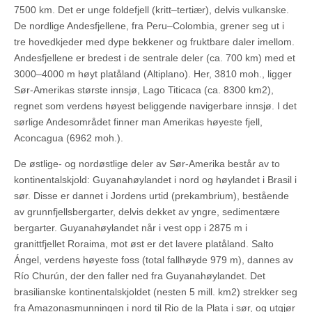
7500 km. Det er unge foldefjell (kritt–tertiær), delvis vulkanske.
De nordlige Andesfjellene, fra Peru–Colombia, grener seg ut i
tre hovedkjeder med dype bekkener og fruktbare daler imellom.
Andesfjellene er bredest i de sentrale deler (ca. 700 km) med et
3000–4000 m høyt platåland (Altiplano). Her, 3810 moh., ligger
Sør-Amerikas største innsjø, Lago Titicaca (ca. 8300 km2),
regnet som verdens høyest beliggende navigerbare innsjø. I det
sørlige Andesområdet finner man Amerikas høyeste fjell,
Aconcagua (6962 moh.).
De østlige- og nordøstlige deler av Sør-Amerika består av to
kontinentalskjold: Guyanahøylandet i nord og høylandet i Brasil i
sør. Disse er dannet i Jordens urtid (prekambrium), bestående
av grunnfjellsbergarter, delvis dekket av yngre, sedimentære
bergarter. Guyanahøylandet når i vest opp i 2875 m i
granittfjellet Roraima, mot øst er det lavere platåland. Salto
Ángel, verdens høyeste foss (total fallhøyde 979 m), dannes av
Río Churún, der den faller ned fra Guyanahøylandet. Det
brasilianske kontinentalskjoldet (nesten 5 mill. km2) strekker seg
fra Amazonasmunningen i nord til Rio de la Plata i sør, og utgjør