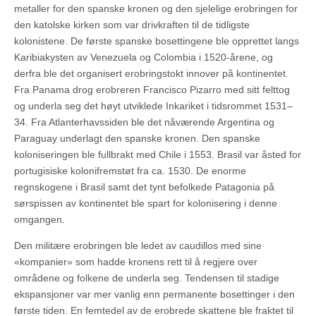
metaller for den spanske kronen og den sjelelige erobringen for
den katolske kirken som var drivkraften til de tidligste
kolonistene. De første spanske bosettingene ble opprettet langs
Karibiakysten av Venezuela og Colombia i 1520-årene, og
derfra ble det organisert erobringstokt innover på kontinentet.
Fra Panama drog erobreren Francisco Pizarro med sitt felttog
og underla seg det høyt utviklede Inkariket i tidsrommet 1531–
34. Fra Atlanterhavssiden ble det nåværende Argentina og
Paraguay underlagt den spanske kronen. Den spanske
koloniseringen ble fullbrakt med Chile i 1553. Brasil var åsted for
portugisiske kolonifremstøt fra ca. 1530. De enorme
regnskogene i Brasil samt det tynt befolkede Patagonia på
sørspissen av kontinentet ble spart for kolonisering i denne
omgangen.
Den militære erobringen ble ledet av caudillos med sine
«kompanier» som hadde kronens rett til å regjere over
områdene og folkene de underla seg. Tendensen til stadige
ekspansjoner var mer vanlig enn permanente bosettinger i den
første tiden. En femtedel av de erobrede skattene ble fraktet til