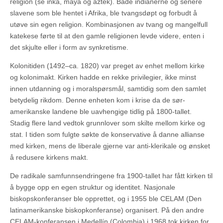
religion (se inka, maya og aztek). Både indianerne og senere
slavene som ble hentet i Afrika, ble tvangsdøpt og forbudt å
utøve sin egen religion. Kombinasjonen av tvang og mangelfull
katekese førte til at den gamle religionen levde videre, enten i
det skjulte eller i form av synkretisme.
Kolonitiden (1492–ca. 1820) var preget av enhet mellom kirke
og kolonimakt. Kirken hadde en rekke privilegier, ikke minst
innen utdanning og i moralspørsmål, samtidig som den samlet
betydelig rikdom. Denne enheten kom i krise da de sør-
amerikanske landene ble uavhengige tidlig på 1800-tallet.
Stadig flere land vedtok grunnlover som skilte mellom kirke og
stat. I tiden som fulgte søkte de konservative å danne allianse
med kirken, mens de liberale gjerne var anti-klerikale og ønsket
å redusere kirkens makt.
De radikale samfunnsendringene fra 1900-tallet har fått kirken til
å bygge opp en egen struktur og identitet. Nasjonale
biskopskonferanser ble opprettet, og i 1955 ble CELAM (Den
latinamerikanske biskopkonferanse) organisert. På den andre
CELAM-konferansen i Medellín (Colombia) i 1968 tok kirken for