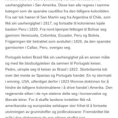
uavhengigheten i Sør-Amerika. Disse kan alle regnes i samme
kategori som de spanske caudillos fra den tidligere kolonitiden.
Fra sør tok hæren til San Martín seg fra Argentina til Chile, som
fikk sin uavhengighet i 1817, og fortsatte til kolonienes lojale
bastion Peru i 1820. Fra nord kjempet felttoget til Bolívar seg
gjennom Venezuela, Colombia, Ecuador, Peru og Bolivia.
Frigjøringen blir betraktet som avsluttet i 1826, da den spanske
garnisonen i Callao, Peru, overgav seg.
Portugals koloni Brasil fikk sin uavhengighet på en annen måte
og med lite blodsutgytelser da sønnen til Portugals keiser,
Pedro, utropte seg til keiser av Brasil i 1822. Storbritannia tok
over det meste av Spanias og Portugals handel. En ny stormakt
i emning, USA, utferdiget derfor i 1823 Monroe-doktrinen for å
hindre de tidligere kolonimaktene i å drive handel i Amerika. Den
regjerende eliten i de nye statene delte seg i konservative og
liberale leirer. For å skaffe landene inntekter fikk nå
amerikanske og europeiske selskaper stor frihet til å fortsette
utvinningen av grunnstoffer og jordbruksvarer. Fremskrittet ble
målt i den rikdommen de nye elitene skaffet seg.