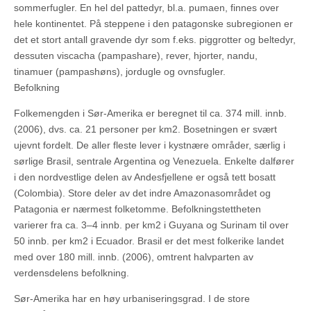
sommerfugler. En hel del pattedyr, bl.a. pumaen, finnes over
hele kontinentet. På steppene i den patagonske subregionen er
det et stort antall gravende dyr som f.eks. piggrotter og beltedyr,
dessuten viscacha (pampashare), rever, hjorter, nandu,
tinamuer (pampashøns), jordugle og ovnsfugler.
Befolkning
Folkemengden i Sør-Amerika er beregnet til ca. 374 mill. innb.
(2006), dvs. ca. 21 personer per km2. Bosetningen er svært
ujevnt fordelt. De aller fleste lever i kystnære områder, særlig i
sørlige Brasil, sentrale Argentina og Venezuela. Enkelte dalfører
i den nordvestlige delen av Andesfjellene er også tett bosatt
(Colombia). Store deler av det indre Amazonasområdet og
Patagonia er nærmest folketomme. Befolkningstettheten
varierer fra ca. 3–4 innb. per km2 i Guyana og Surinam til over
50 innb. per km2 i Ecuador. Brasil er det mest folkerike landet
med over 180 mill. innb. (2006), omtrent halvparten av
verdensdelens befolkning.
Sør-Amerika har en høy urbaniseringsgrad. I de store