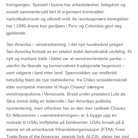
fremgangen. Spesielt i byene har arbeidsløshet, fattigdom og
sosialt sammenbrudd ført til organisert kriminalitet,
narkotikakonsum og utbredt vold. Av revolusjonære bevegelser
har i 1990-årene kun geriljaen i Peru og Colombia gjort seg
gjeldende.
Sør-Amerika – venstredreining. I det nye hundreåret preges
Sør-Amerika fortsatt av en relativt stabil demokratisk utvikling. Et
nytt og markant trekk i bildet var at venstreorienterte partier –
utenfor de liberale og konservatives tradisjonelle hegemoni –
vant valgene i land etter land. Spennvidden var imidlertid
betydelig blant de nye statslederne, fra Chiles sosialdemokrati
etter europeisk mønster til Hugo Chavez’ særegne
venstrepopulisme i Venezuela. Brasil under president Lula da
Silva inntok tidlig en lederrolle i Sør-Amerikas politiske
nyorientering, men utfordres her av den mer radikale Chavez.
En fellesnevner i «venstredreiningen» er å bygge opp en
motvekt til USAs innflytelse på kontinentet. USAs forsøk på å
danne en all-amerikansk frihandelsorganisasjon (FTAA, Free
Trade Area of the Americas, spansk fork. ALCA), støter her mot