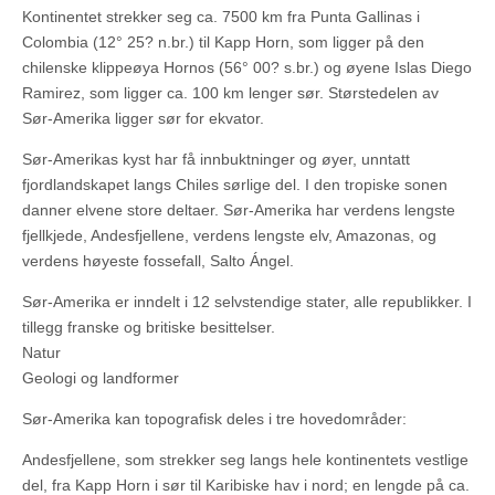
Kontinentet strekker seg ca. 7500 km fra Punta Gallinas i
Colombia (12° 25? n.br.) til Kapp Horn, som ligger på den
chilenske klippeøya Hornos (56° 00? s.br.) og øyene Islas Diego
Ramirez, som ligger ca. 100 km lenger sør. Størstedelen av
Sør-Amerika ligger sør for ekvator.
Sør-Amerikas kyst har få innbuktninger og øyer, unntatt
fjordlandskapet langs Chiles sørlige del. I den tropiske sonen
danner elvene store deltaer. Sør-Amerika har verdens lengste
fjellkjede, Andesfjellene, verdens lengste elv, Amazonas, og
verdens høyeste fossefall, Salto Ángel.
Sør-Amerika er inndelt i 12 selvstendige stater, alle republikker. I
tillegg franske og britiske besittelser.
Natur
Geologi og landformer
Sør-Amerika kan topografisk deles i tre hovedområder:
Andesfjellene, som strekker seg langs hele kontinentets vestlige
del, fra Kapp Horn i sør til Karibiske hav i nord; en lengde på ca.