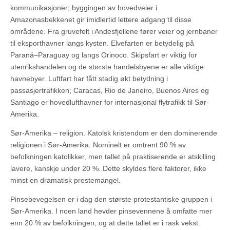
kommunikasjoner; byggingen av hovedveier i
Amazonasbekkenet gir imidlertid lettere adgang til disse
områdene. Fra gruvefelt i Andesfjellene fører veier og jernbaner
til eksporthavner langs kysten. Elvefarten er betydelig på
Paraná–Paraguay og langs Orinoco. Skipsfart er viktig for
utenrikshandelen og de største handelsbyene er alle viktige
havnebyer. Luftfart har fått stadig økt betydning i
passasjertrafikken; Caracas, Rio de Janeiro, Buenos Aires og
Santiago er hovedlufthavner for internasjonal flytrafikk til Sør-
Amerika.
Sør-Amerika – religion. Katolsk kristendom er den dominerende
religionen i Sør-Amerika. Nominelt er omtrent 90 % av
befolkningen katolikker, men tallet på praktiserende er atskilling
lavere, kanskje under 20 %. Dette skyldes flere faktorer, ikke
minst en dramatisk prestemangel.
Pinsebevegelsen er i dag den største protestantiske gruppen i
Sør-Amerika. I noen land hevder pinsevennene å omfatte mer
enn 20 % av befolkningen, og at dette tallet er i rask vekst.