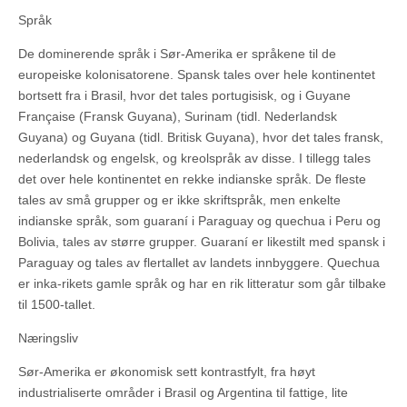
Språk
De dominerende språk i Sør-Amerika er språkene til de
europeiske kolonisatorene. Spansk tales over hele kontinentet
bortsett fra i Brasil, hvor det tales portugisisk, og i Guyane
Française (Fransk Guyana), Surinam (tidl. Nederlandsk
Guyana) og Guyana (tidl. Britisk Guyana), hvor det tales fransk,
nederlandsk og engelsk, og kreolspråk av disse. I tillegg tales
det over hele kontinentet en rekke indianske språk. De fleste
tales av små grupper og er ikke skriftspråk, men enkelte
indianske språk, som guaraní i Paraguay og quechua i Peru og
Bolivia, tales av større grupper. Guaraní er likestilt med spansk i
Paraguay og tales av flertallet av landets innbyggere. Quechua
er inka-rikets gamle språk og har en rik litteratur som går tilbake
til 1500-tallet.
Næringsliv
Sør-Amerika er økonomisk sett kontrastfylt, fra høyt
industrialiserte områder i Brasil og Argentina til fattige, lite