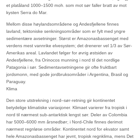
et platåland 1000–1500 moh. som mot sør faller bratt av mot
kysten Serra do Mar.
Mellom disse høylandsområdene og Andesfjellene finnes
lavland, tektoniske senkningsområder som er fylt med yngre
sedimentære avsetninger. Størst er Amazonasbassenget med
verdens mest vannrike elvesystem; det drenerer vel 1/3 av Sør-
Amerikas areal. Lavlandet følger for øvrig østsiden av
Andesfjellene, fra Orinocos munning i nord til det nordlige
Patagonia i sør. Sedimentavsetningene gir ofte fruktbart
jordsmonn, med gode jordbruksområder i Argentina, Brasil og
Paraguay.
Klima
Den store utstrekning i nord–sør-retning gir kontinentet
betydelige klimatiske variasjoner. Klimaet varierer fra tropisk i
nord til nærmest sub-antarktisk lengst sør. Deler av Colombia
har 5000–6000 mm årsnedbør; i Nord-Chile finnes derimot
nærmest regnløse områder. Kontinentet nord for ekvator samt
hele Amazonasbassenget har jevnt, tropisk regnklima, mens Det